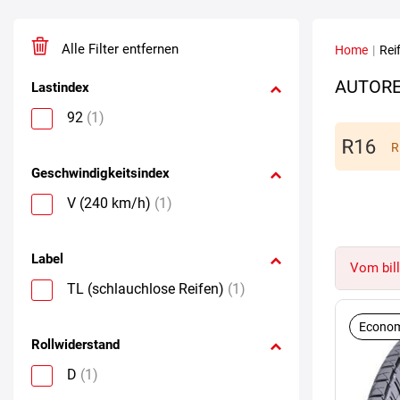
Alle Filter entfernen
Home
|
Rei
AUTORE
Lastindex
92
(1)
R
Geschwindigkeitsindex
V (240 km/h)
(1)
Label
Vom bill
TL (schlauchlose Reifen)
(1)
Econom
Rollwiderstand
D
(1)