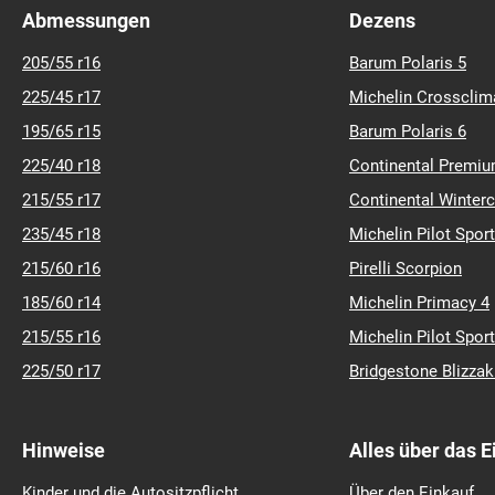
Abmessungen
Dezens
205/55 r16
Barum Polaris 5
225/45 r17
Michelin Crossclim
195/65 r15
Barum Polaris 6
225/40 r18
Continental Premiu
215/55 r17
Continental Winter
235/45 r18
Michelin Pilot Sport
215/60 r16
Pirelli Scorpion
185/60 r14
Michelin Primacy 4
215/55 r16
Michelin Pilot Sport
225/50 r17
Bridgestone Blizza
Hinweise
Alles über das 
Kinder und die Autositzpflicht
Über den Einkauf