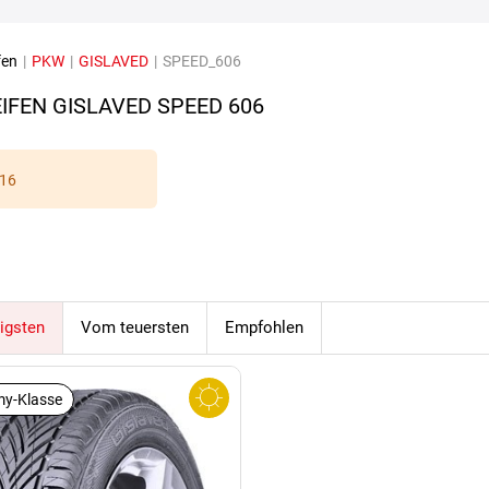
fen
|
PKW
|
GISLAVED
|
SPEED_606
IFEN GISLAVED SPEED 606
16
igsten
Vom teuersten
Empfohlen
y-Klasse