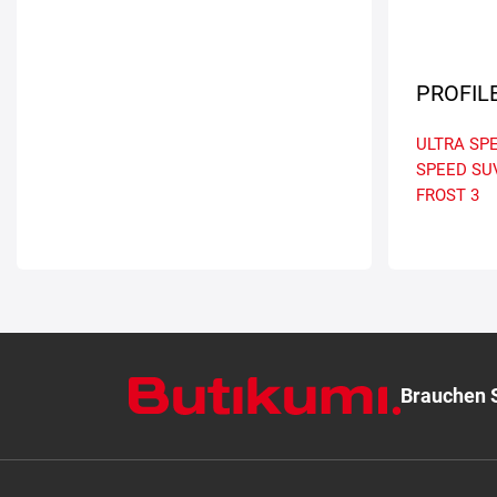
PROFIL
ULTRA SP
SPEED SU
FROST 3
Brauchen S