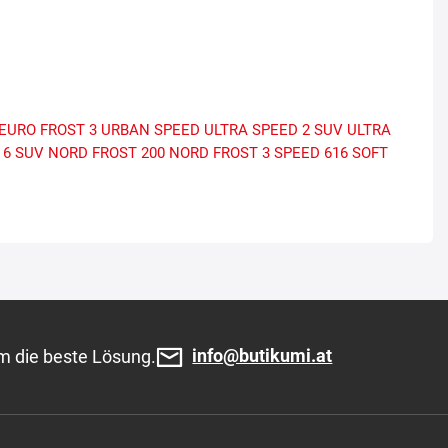
EURO FROST 3
URBAN SPEED
ULTRA SPEED 2 SUV
ULTRA
 6 SUV
NORD FROST 200
NORD FROST 3
SPEED 616
SOFT
info@butikumi.at
m die beste Lösung.