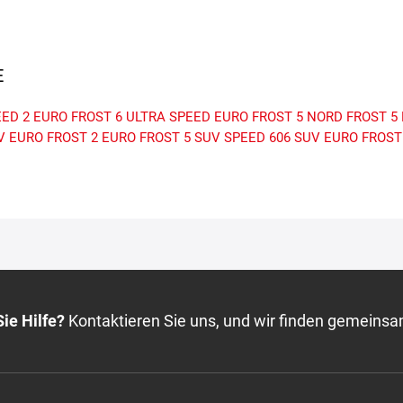
E
EED 2
EURO FROST 6
ULTRA SPEED
EURO FROST 5
NORD FROST 5
V
EURO FROST 2
EURO FROST 5 SUV
SPEED 606 SUV
EURO FROST
ie Hilfe?
Kontaktieren Sie uns, und wir finden gemeinsa