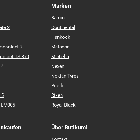
Marken
Barum
ate 2
Continental
Hankook
mcontact 7
Matador
contact TS 870
Michelin
 4
Nexen
Nokian Tyres
Pirelli
 5
Riken
k LM005
Royal Black
Einkaufen
Über Butikumi
Kontakt