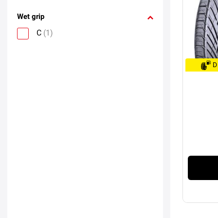
Wet grip
C
(1)
D