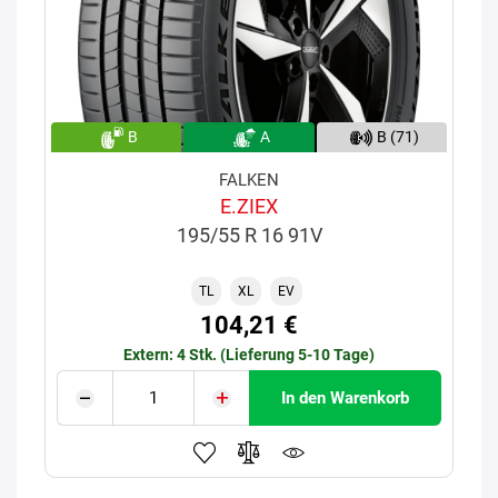
B
A
B (71)
FALKEN
E.ZIEX
195/55 R 16 91V
TL
XL
EV
104,21 €
Extern: 4 Stk. (Lieferung 5-10 Tage)
In den Warenkorb