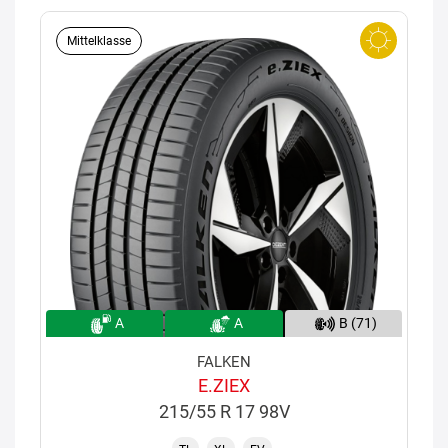
Mittelklasse
A
A
B (71)
FALKEN
E.ZIEX
215/55 R 17 98V