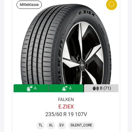
Mittelklasse
A
A
B (71)
FALKEN
E.ZIEX
235/60 R 19 107V
TL
XL
EV
SILENT_CORE