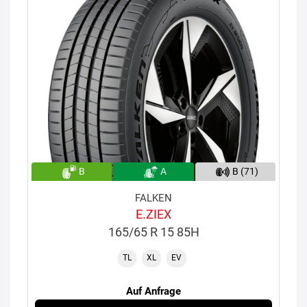
B
A
B (71)
FALKEN
E.ZIEX
165/65 R 15 85H
TL
XL
EV
Auf Anfrage