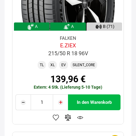
A
A
B (71)
FALKEN
E.ZIEX
215/50 R 18 96V
TL
XL
EV
SILENT_CORE
139,96 €
Extern: 4 Stk. (Lieferung 5-10 Tage)
In den Warenkorb