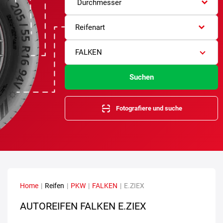
Durchmesser
Reifenart
FALKEN
Suchen
Fotografiere und suche
Home
|
Reifen
|
PKW
|
FALKEN
|
E.ZIEX
AUTOREIFEN FALKEN E.ZIEX