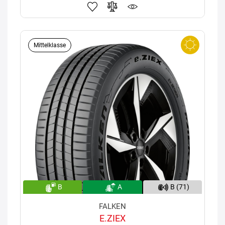
Mittelklasse
B
A
B (71)
FALKEN
E.ZIEX