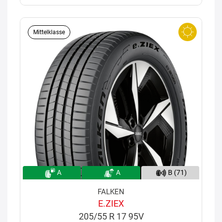
Mittelklasse
A
A
B (71)
FALKEN
E.ZIEX
205/55 R 17 95V