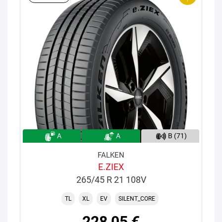
A
A
B (71)
FALKEN
E.ZIEX
265/45 R 21 108V
TL
XL
EV
SILENT_CORE
228,05 €