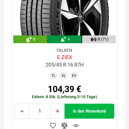
B
A
B (71)
FALKEN
E.ZIEX
205/45 R 16 87H
TL
XL
EV
104,39 €
Extern: 8 Stk. (Lieferung 5-10 Tage)
In den Warenkorb