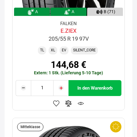
A
A
B (71)
FALKEN
E.ZIEX
205/55 R 19 97V
TL
XL
EV
SILENT_CORE
144,68 €
Extern: 1 Stk. (Lieferung 5-10 Tage)
In den Warenkorb
Mittelklasse