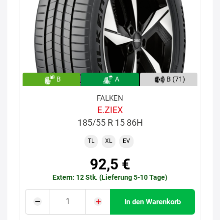
B
A
B (71)
FALKEN
E.ZIEX
185/55 R 15 86H
TL
XL
EV
92,5 €
Extern: 12 Stk. (Lieferung 5-10 Tage)
In den Warenkorb