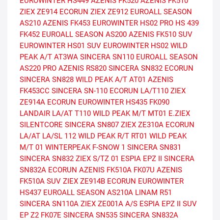
EUROWINTER HS449
AZENIS FK520
AZENIS FK510
ZIEX ZE914 ECORUN
ZIEX ZE912
EUROALL SEASON
AS210
AZENIS FK453
EUROWINTER HS02 PRO
HS 439
FK452
EUROALL SEASON AS200
AZENIS FK510 SUV
EUROWINTER HS01 SUV
EUROWINTER HS02
WILD
PEAK A/T AT3WA
SINCERA SN110
EUROALL SEASON
AS220 PRO
AZENIS RS820
SINCERA SN832 ECORUN
SINCERA SN828
WILD PEAK A/T AT01
AZENIS
FK453CC
SINCERA SN-110 ECORUN
LA/T110
ZIEX
ZE914A ECORUN
EUROWINTER HS435
FK090
LANDAIR LA/AT T110
WILD PEAK M/T MT01
E.ZIEX
SILENTCORE
SINCERA SN807
ZIEX ZE310A ECORUN
LA/AT
LA/SL 112
WILD PEAK R/T RT01
WILD PEAK
M/T 01
WINTERPEAK F-SNOW 1
SINCERA SN831
SINCERA SN832
ZIEX S/TZ 01
ESPIA EPZ II
SINCERA
SN832A ECORUN
AZENIS FK510A
FK07U
AZENIS
FK510A SUV
ZIEX ZE914B ECORUN
EUROWINTER
HS437
EUROALL SEASON AS210A
LINAM R51
SINCERA SN110A
ZIEX ZE001A A/S
ESPIA EPZ II SUV
EP Z2
FK07E
SINCERA SN535
SINCERA SN832A