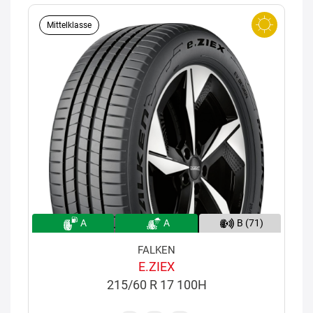
Mittelklasse
A
A
B (71)
FALKEN
E.ZIEX
215/60 R 17 100H