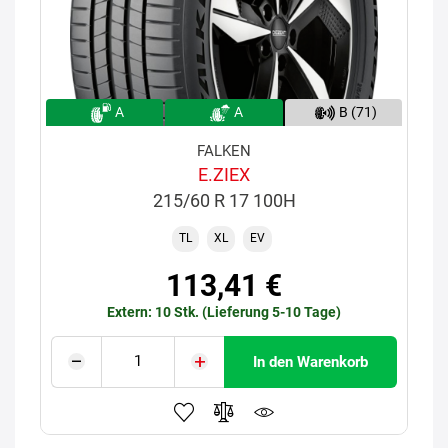
A
A
B (71)
FALKEN
E.ZIEX
215/60 R 17 100H
TL
XL
EV
113,41 €
Extern: 10 Stk. (Lieferung 5-10 Tage)
In den Warenkorb