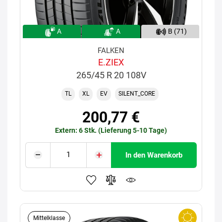
A
A
B (71)
FALKEN
E.ZIEX
265/45 R 20 108V
TL
XL
EV
SILENT_CORE
200,77 €
Extern: 6 Stk. (Lieferung 5-10 Tage)
In den Warenkorb
Mittelklasse