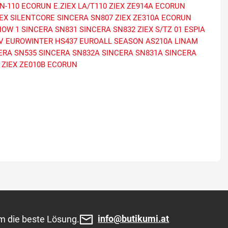
N-110 ECORUN
E.ZIEX
LA/T110
ZIEX ZE914A ECORUN
IEX SILENTCORE
SINCERA SN807
ZIEX ZE310A ECORUN
NOW 1
SINCERA SN831
SINCERA SN832
ZIEX S/TZ 01
ESPIA
V
EUROWINTER HS437
EUROALL SEASON AS210A
LINAM
ERA SN535
SINCERA SN832A
SINCERA SN831A
SINCERA
ZIEX ZE010B ECORUN
info@butikumi.at
m die beste Lösung.