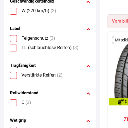
Geschwindigkeitsindex
W (270 km/h)
(3)
Vom bill
Label
Felgenschutz
(3)
Mittelk
TL (schlauchlose Reifen)
(3)
Tragfähigkeit
Verstärkte Reifen
(2)
Rollwiderstand
C
C
(3)
Z
Wet grip