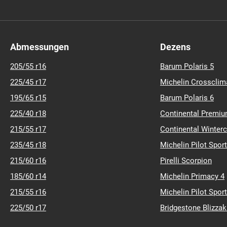
Abmessungen
Dezens
205/55 r16
Barum Polaris 5
225/45 r17
Michelin Crossclim
195/65 r15
Barum Polaris 6
225/40 r18
Continental Premiu
215/55 r17
Continental Winter
235/45 r18
Michelin Pilot Sport
215/60 r16
Pirelli Scorpion
185/60 r14
Michelin Primacy 4
215/55 r16
Michelin Pilot Sport
225/50 r17
Bridgestone Blizza