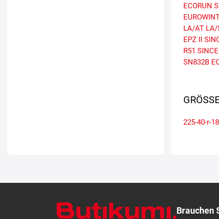
ECORUN
S
EUROWINT
LA/AT
LA/
EPZ II
SIN
R51
SINCE
SN832B E
GRÖSSE
225-40-r-18
Brauchen S