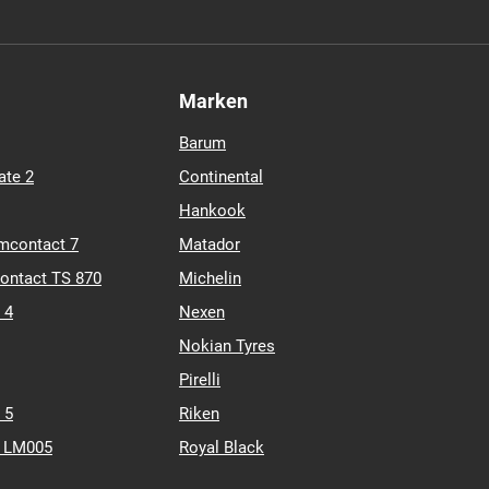
Marken
Barum
ate 2
Continental
Hankook
mcontact 7
Matador
contact TS 870
Michelin
 4
Nexen
Nokian Tyres
Pirelli
 5
Riken
k LM005
Royal Black