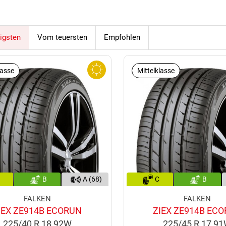
igsten
Vom teuersten
Empfohlen
lasse
Mittelklasse
B
A (68)
C
B
FALKEN
FALKEN
IEX ZE914B ECORUN
ZIEX ZE914B EC
225/40 R 18 92W
225/45 R 17 9