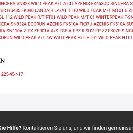
INCERA SN828
WILD PEAK A/T AT01
AZENIS FK453CC
SINCERA S
ER HS435
FK090
LANDAIR LA/AT T110
WILD PEAK M/T MT01
E.Z
SL 112
WILD PEAK R/T RT01
WILD PEAK M/T 01
WINTERPEAK F-S
CERA SN832A ECORUN
AZENIS FK510A
FK07U
AZENIS FK510A SU
RA SN110A
ZIEX ZE001A A/S
ESPIA EPZ II SUV
EP Z2
FK07E
SINC
CORUN
WILD PEAK A/T 4W
WILD PEAK H/T HT01
WILD PEAK HT01
N
225-45-r-17
ie Hilfe?
Kontaktieren Sie uns, und wir finden gemeinsa