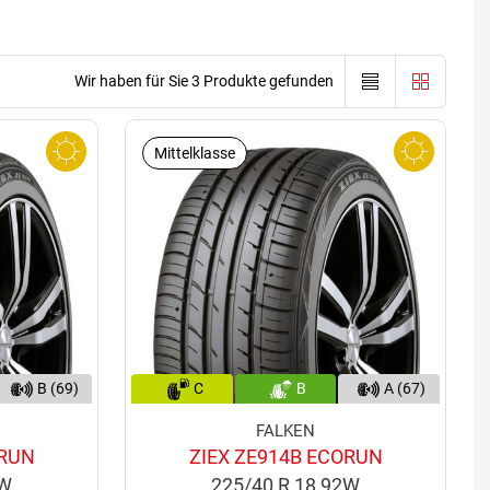
Wir haben für Sie 3 Produkte gefunden
Mittelklasse
B (69)
C
B
A (67)
FALKEN
ORUN
ZIEX ZE914B ECORUN
1W
225/40 R 18 92W