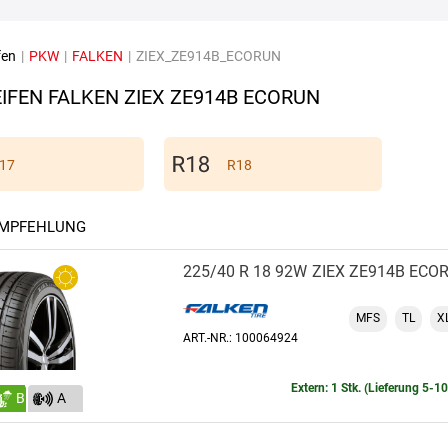
fen
|
PKW
|
FALKEN
|
ZIEX_ZE914B_ECORUN
IFEN FALKEN ZIEX ZE914B ECORUN
17
R18
EMPFEHLUNG
225/40 R 18 92W
ZIEX ZE914B ECO
MFS
TL
X
ART.-NR.: 100064924
Extern: 1 Stk. (Lieferung 5-1
B
A
(68)