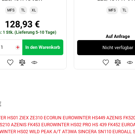
MFS
TL
XL
MFS
TL
128,93 €
: 1 Stk. (Lieferung 5-10 Tage)
Auf Anfrage
In den Warenkorb
Nicht verfügbar
E
ER HS01
ZIEX ZE310 ECORUN
EUROWINTER HS449
AZENIS FK52
S210
AZENIS FK453
EUROWINTER HS02 PRO
HS 439
FK452
EUROA
WINTER HS02
WILD PEAK A/T AT3WA
SINCERA SN110
EUROALL 