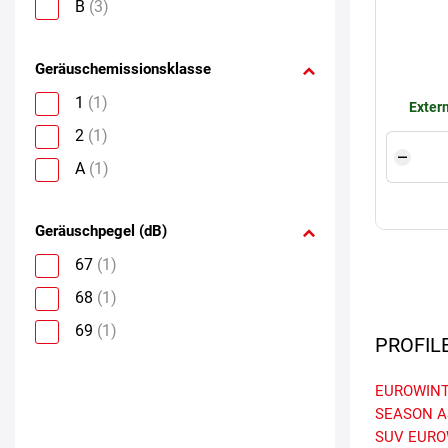
B
(3)
Geräuschemissionsklasse
1
(1)
Extern
2
(1)
A
(1)
Geräuschpegel (dB)
67
(1)
68
(1)
69
(1)
PROFIL
EUROWINT
SEASON A
SUV
EURO