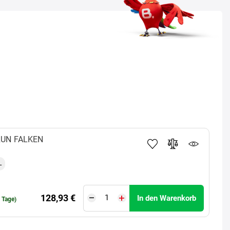
RUN
FALKEN
L
128,93 €
In den Warenkorb
0 Tage)