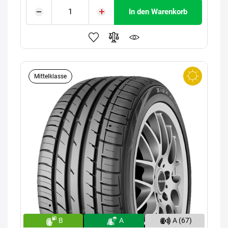
In den Warenkorb
Mittelklasse
B
A
A (67)