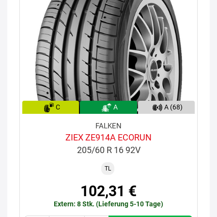
C
A
A (68)
FALKEN
ZIEX ZE914A ECORUN
205/60 R 16 92V
TL
102,31 €
Extern: 8 Stk. (Lieferung 5-10 Tage)