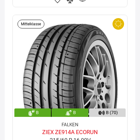
Mittelklasse
B
B
B (70)
FALKEN
ZIEX ZE914A ECORUN