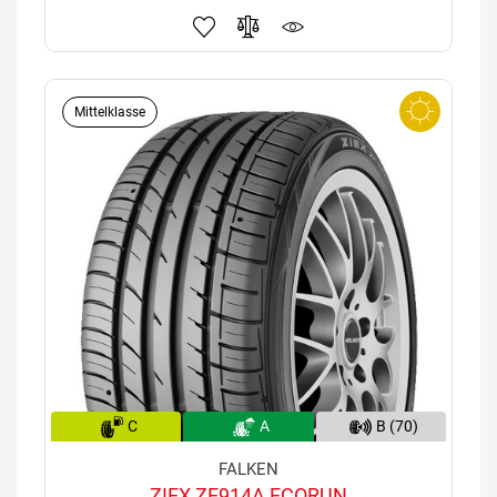
Mittelklasse
C
A
B (70)
FALKEN
ZIEX ZE914A ECORUN