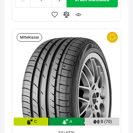
Mittelklasse
C
A
B (70)
FALKEN