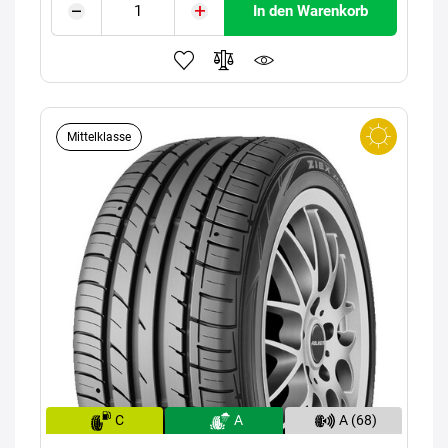
In den Warenkorb
Mittelklasse
C
A
A (68)