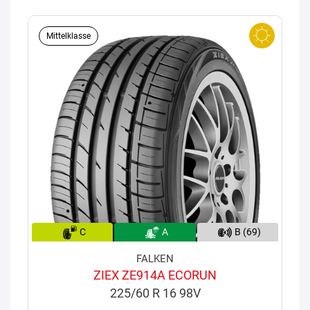
Mittelklasse
C
A
B (69)
FALKEN
ZIEX ZE914A ECORUN
225/60 R 16 98V