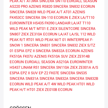
PEAK A/T AT3WA
SINCERA SN110
EUROALL SEASON
AS220 PRO
AZENIS RS820
SINCERA SN832 ECORUN
SINCERA SN828
WILD PEAK A/T AT01
AZENIS
FK453CC
SINCERA SN-110 ECORUN
E.ZIEX
LA/T110
EUROWINTER HS435
FK090
LANDAIR LA/AT T110
WILD PEAK M/T MT01
E.ZIEX SILENTCORE
SINCERA
SN807
ZIEX ZE310A ECORUN
LA/AT
LA/SL 112
WILD
PEAK R/T RT01
WILD PEAK M/T 01
WINTERPEAK F-
SNOW 1
SINCERA SN831
SINCERA SN832
ZIEX S/TZ
01
ESPIA EPZ II
SINCERA SN832A ECORUN
AZENIS
FK510A
FK07U
AZENIS FK510A SUV
ZIEX ZE914B
ECORUN
EUROALL SEASON AS210A
EUROWINTER
HS437
LINAM R51
SINCERA SN110A
ZIEX ZE001A A/S
ESPIA EPZ II SUV
EP Z2
FK07E
SINCERA SN535
SINCERA SN831A
SINCERA SN832A
SINCERA SN832B
ECORUN
WILD PEAK A/T 4W
WILD PEAK HT01
WILD
PEAK H/T HT01
ZIEX ZE010B ECORUN