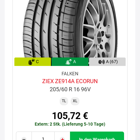
C
A
A (67)
FALKEN
ZIEX ZE914A ECORUN
205/60 R 16 96V
TL
XL
105,72 €
Extern: 2 Stk. (Lieferung 5-10 Tage)
In den Warenkorb