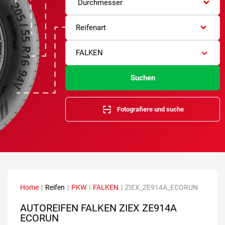
Durchmesser
Reifenart
FALKEN
Suchen
Fotografiere und suche
Home
|
Reifen
|
PKW
|
FALKEN
|
ZIEX_ZE914A_ECORUN
AUTOREIFEN FALKEN ZIEX ZE914A
ECORUN