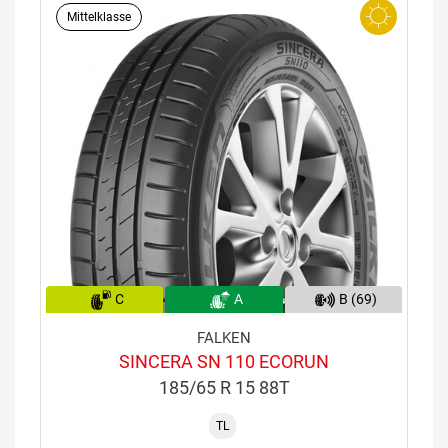
Mittelklasse
C
A
B (69)
FALKEN
SINCERA SN 110 ECORUN
185/65 R 15 88T
TL