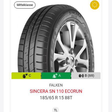
Mittelklasse
C
A
B (69)
FALKEN
SINCERA SN 110 ECORUN
185/65 R 15 88T
TL