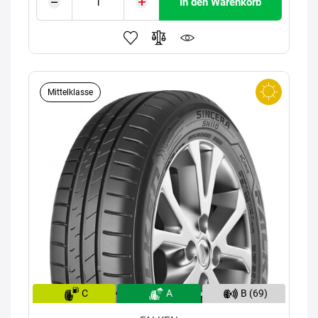
In den Warenkorb
Mittelklasse
C
A
B (69)