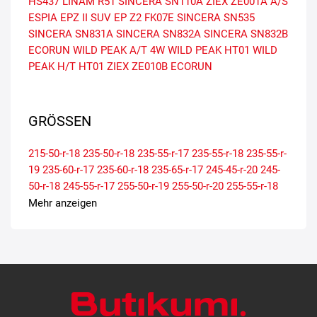
HS437
LINAM R51
SINCERA SN110A
ZIEX ZE001A A/S
ESPIA EPZ II SUV
EP Z2
FK07E
SINCERA SN535
SINCERA SN831A
SINCERA SN832A
SINCERA SN832B
ECORUN
WILD PEAK A/T 4W
WILD PEAK HT01
WILD
PEAK H/T HT01
ZIEX ZE010B ECORUN
GRÖSSEN
215-50-r-18
235-50-r-18
235-55-r-17
235-55-r-18
235-55-r-
19
235-60-r-17
235-60-r-18
235-65-r-17
245-45-r-20
245-
50-r-18
245-55-r-17
255-50-r-19
255-50-r-20
255-55-r-18
255-55-r-19
255-60-r-18
265-50-r-19
275-40-r-20
275-45-r-
Mehr anzeigen
19
275-45-r-20
285-35-r-22
285-45-r-19
295-40-r-20
315-
35-r-20