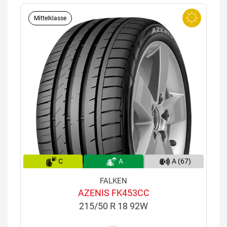
Mittelklasse
C
A
A (67)
FALKEN
AZENIS FK453CC
215/50 R 18 92W