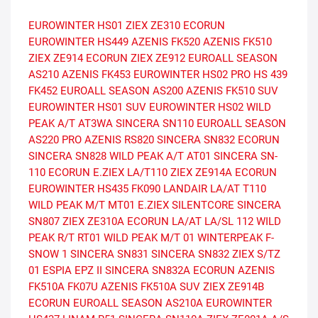
EUROWINTER HS01
ZIEX ZE310 ECORUN
EUROWINTER HS449
AZENIS FK520
AZENIS FK510
ZIEX ZE914 ECORUN
ZIEX ZE912
EUROALL SEASON
AS210
AZENIS FK453
EUROWINTER HS02 PRO
HS 439
FK452
EUROALL SEASON AS200
AZENIS FK510 SUV
EUROWINTER HS01 SUV
EUROWINTER HS02
WILD
PEAK A/T AT3WA
SINCERA SN110
EUROALL SEASON
AS220 PRO
AZENIS RS820
SINCERA SN832 ECORUN
SINCERA SN828
WILD PEAK A/T AT01
SINCERA SN-
110 ECORUN
E.ZIEX
LA/T110
ZIEX ZE914A ECORUN
EUROWINTER HS435
FK090
LANDAIR LA/AT T110
WILD PEAK M/T MT01
E.ZIEX SILENTCORE
SINCERA
SN807
ZIEX ZE310A ECORUN
LA/AT
LA/SL 112
WILD
PEAK R/T RT01
WILD PEAK M/T 01
WINTERPEAK F-
SNOW 1
SINCERA SN831
SINCERA SN832
ZIEX S/TZ
01
ESPIA EPZ II
SINCERA SN832A ECORUN
AZENIS
FK510A
FK07U
AZENIS FK510A SUV
ZIEX ZE914B
ECORUN
EUROALL SEASON AS210A
EUROWINTER