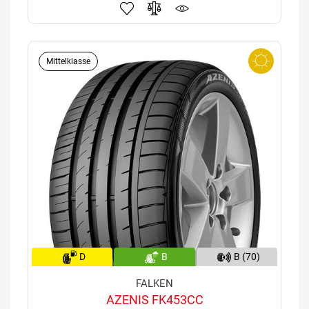
Mittelklasse
D
B
B (70)
FALKEN
AZENIS FK453CC