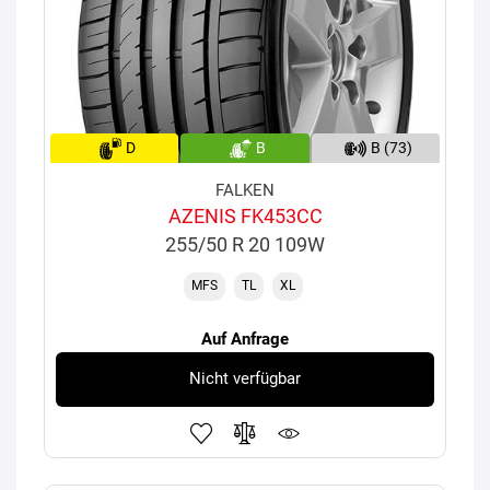
D
B
B (73)
FALKEN
AZENIS FK453CC
255/50 R 20 109W
MFS
TL
XL
Auf Anfrage
Nicht verfügbar