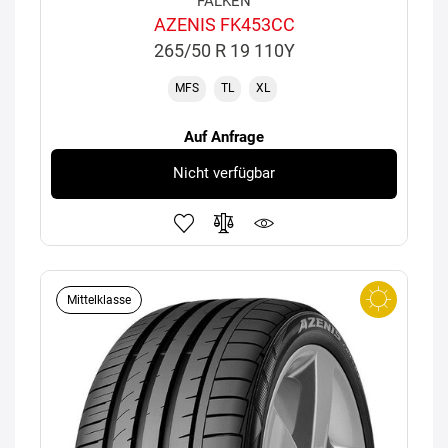
FALKEN
AZENIS FK453CC
265/50 R 19 110Y
MFS
TL
XL
Auf Anfrage
Nicht verfügbar
Mittelklasse