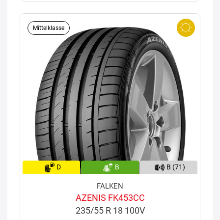
Mittelklasse
D
B
B (71)
FALKEN
AZENIS FK453CC
235/55 R 18 100V