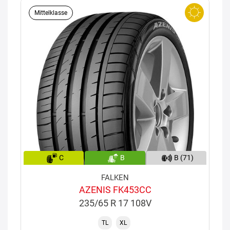
Mittelklasse
C
B
B (71)
FALKEN
AZENIS FK453CC
235/65 R 17 108V
TL
XL