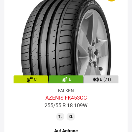
C
B
B (71)
FALKEN
AZENIS FK453CC
255/55 R 18 109W
TL
XL
Auf Anfrage