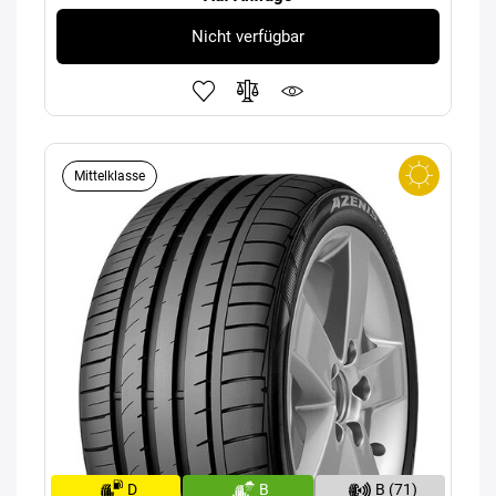
Nicht verfügbar
Mittelklasse
D
B
B (71)