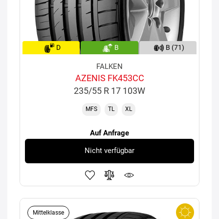
D
B
B (71)
FALKEN
AZENIS FK453CC
235/55 R 17 103W
MFS
TL
XL
Auf Anfrage
Nicht verfügbar
Mittelklasse