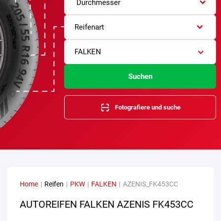
Durchmesser
Reifenart
FALKEN
Suchen
Fotografiere und suche
Home
|
Reifen
|
PKW
|
FALKEN
|
AZENIS_FK453CC
AUTOREIFEN FALKEN AZENIS FK453CC