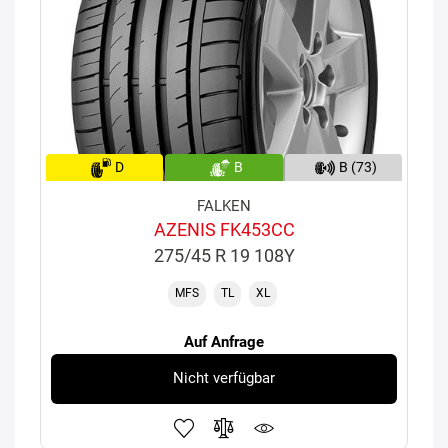
D
B
B (73)
FALKEN
AZENIS FK453CC
275/45 R 19 108Y
MFS
TL
XL
Auf Anfrage
Nicht verfügbar