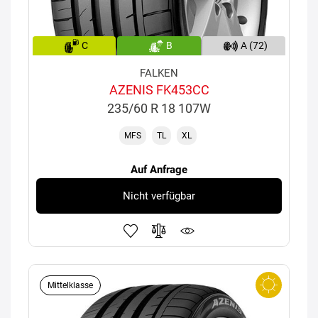
C
B
A (72)
FALKEN
AZENIS FK453CC
235/60 R 18 107W
MFS
TL
XL
Auf Anfrage
Nicht verfügbar
Mittelklasse