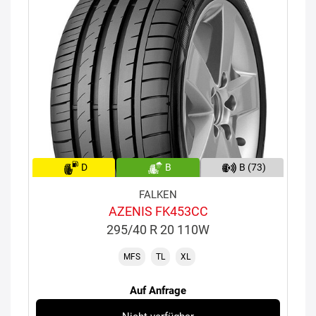
D
B
B (73)
FALKEN
AZENIS FK453CC
295/40 R 20 110W
MFS
TL
XL
Auf Anfrage