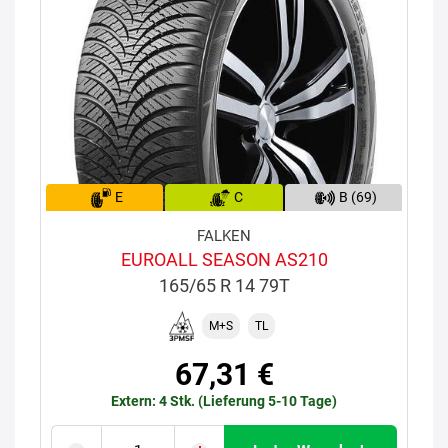
E
C
B (69)
FALKEN
EUROALL SEASON AS210
165/65 R 14 79T
M+S
TL
67,31 €
Extern: 4 Stk. (Lieferung 5-10 Tage)