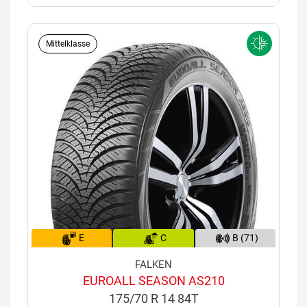
Mittelklasse
E
C
B (71)
FALKEN
EUROALL SEASON AS210
175/70 R 14 84T