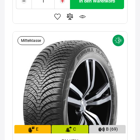
In den Warenkorb
Mittelklasse
E
C
B (69)