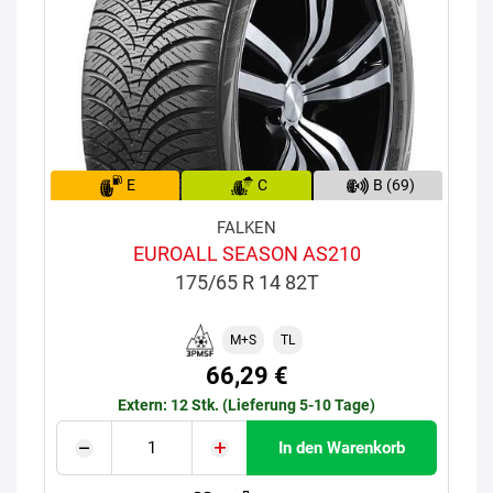
E
C
B (69)
FALKEN
EUROALL SEASON AS210
175/65 R 14 82T
M+S
TL
66,29 €
Extern: 12 Stk. (Lieferung 5-10 Tage)
In den Warenkorb