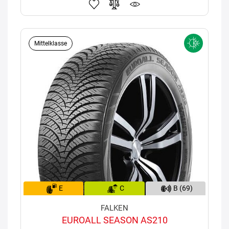
Mittelklasse
E
C
B (69)
FALKEN
EUROALL SEASON AS210