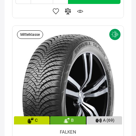
Mittelklasse
C
B
A (69)
FALKEN