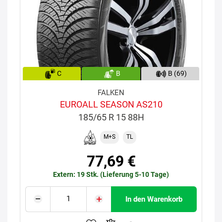
C
B
B (69)
FALKEN
EUROALL SEASON AS210
185/65 R 15 88H
M+S
TL
77,69 €
Extern: 19 Stk. (Lieferung 5-10 Tage)
In den Warenkorb