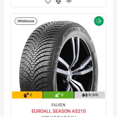
Mittelklasse
E
B
B (69)
FALKEN
EUROALL SEASON AS210