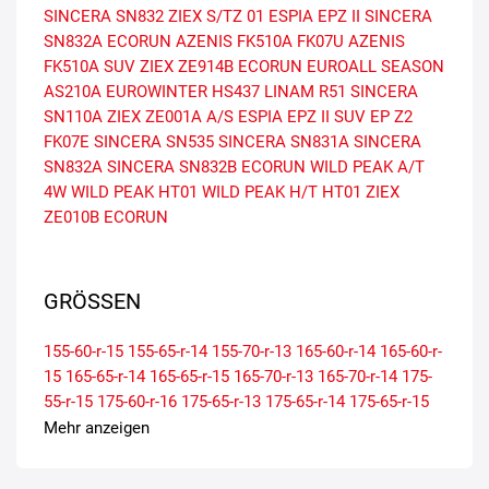
SINCERA SN832
ZIEX S/TZ 01
ESPIA EPZ II
SINCERA
SN832A ECORUN
AZENIS FK510A
FK07U
AZENIS
FK510A SUV
ZIEX ZE914B ECORUN
EUROALL SEASON
AS210A
EUROWINTER HS437
LINAM R51
SINCERA
SN110A
ZIEX ZE001A A/S
ESPIA EPZ II SUV
EP Z2
FK07E
SINCERA SN535
SINCERA SN831A
SINCERA
SN832A
SINCERA SN832B ECORUN
WILD PEAK A/T
4W
WILD PEAK HT01
WILD PEAK H/T HT01
ZIEX
ZE010B ECORUN
GRÖSSEN
155-60-r-15
155-65-r-14
155-70-r-13
165-60-r-14
165-60-r-
15
165-65-r-14
165-65-r-15
165-70-r-13
165-70-r-14
175-
55-r-15
175-60-r-16
175-65-r-13
175-65-r-14
175-65-r-15
175-70-r-13
175-70-r-14
185-50-r-16
185-55-r-15
185-60-r-
Mehr anzeigen
14
185-60-r-15
185-60-r-16
185-65-r-14
185-65-r-15
195-
45-r-16
195-50-r-15
195-50-r-16
195-55-r-15
195-55-r-16