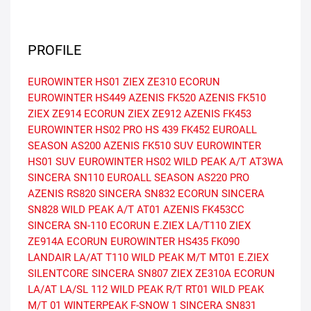
PROFILE
EUROWINTER HS01
ZIEX ZE310 ECORUN
EUROWINTER HS449
AZENIS FK520
AZENIS FK510
ZIEX ZE914 ECORUN
ZIEX ZE912
AZENIS FK453
EUROWINTER HS02 PRO
HS 439
FK452
EUROALL
SEASON AS200
AZENIS FK510 SUV
EUROWINTER
HS01 SUV
EUROWINTER HS02
WILD PEAK A/T AT3WA
SINCERA SN110
EUROALL SEASON AS220 PRO
AZENIS RS820
SINCERA SN832 ECORUN
SINCERA
SN828
WILD PEAK A/T AT01
AZENIS FK453CC
SINCERA SN-110 ECORUN
E.ZIEX
LA/T110
ZIEX
ZE914A ECORUN
EUROWINTER HS435
FK090
LANDAIR LA/AT T110
WILD PEAK M/T MT01
E.ZIEX
SILENTCORE
SINCERA SN807
ZIEX ZE310A ECORUN
LA/AT
LA/SL 112
WILD PEAK R/T RT01
WILD PEAK
M/T 01
WINTERPEAK F-SNOW 1
SINCERA SN831