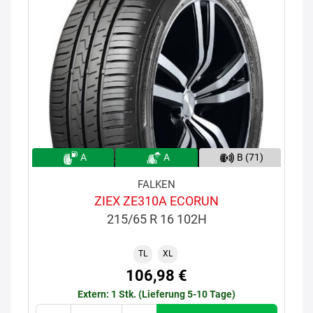
A
A
B (71)
FALKEN
ZIEX ZE310A ECORUN
215/65 R 16 102H
TL
XL
106,98 €
Extern: 1 Stk. (Lieferung 5-10 Tage)