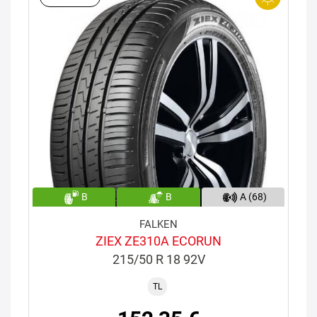
B
B
A (68)
FALKEN
ZIEX ZE310A ECORUN
215/50 R 18 92V
TL