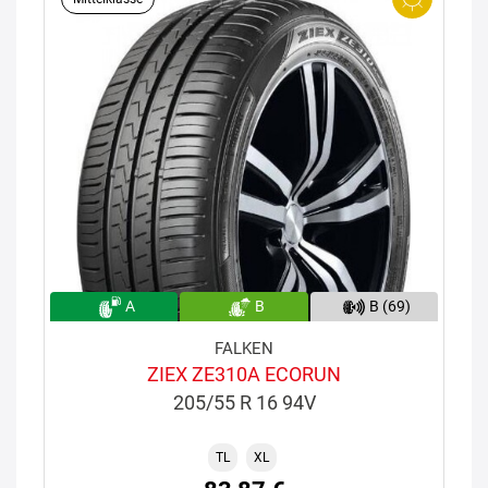
A
B
B (69)
FALKEN
ZIEX ZE310A ECORUN
205/55 R 16 94V
TL
XL