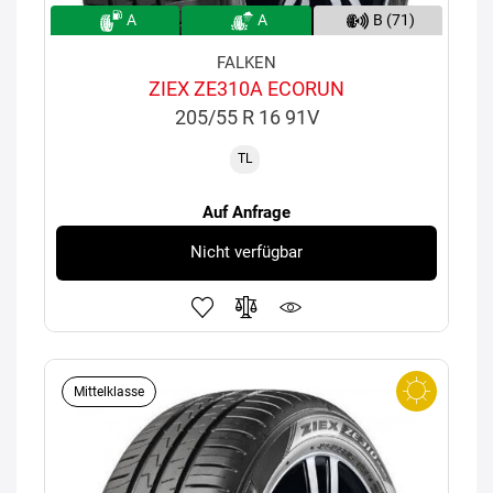
A
A
B (71)
FALKEN
ZIEX ZE310A ECORUN
205/55 R 16 91V
TL
Auf Anfrage
Nicht verfügbar
Mittelklasse