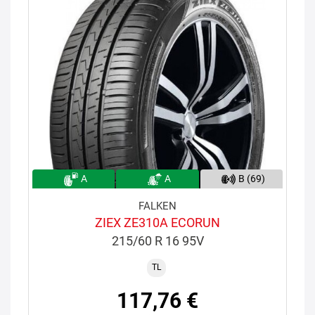
A
A
B (69)
FALKEN
ZIEX ZE310A ECORUN
215/60 R 16 95V
TL
117,76 €