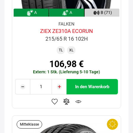
A
A
B (71)
FALKEN
ZIEX ZE310A ECORUN
215/65 R 16 102H
TL
XL
106,98 €
Extern: 1 Stk. (Lieferung 5-10 Tage)
In den Warenkorb
Mittelklasse