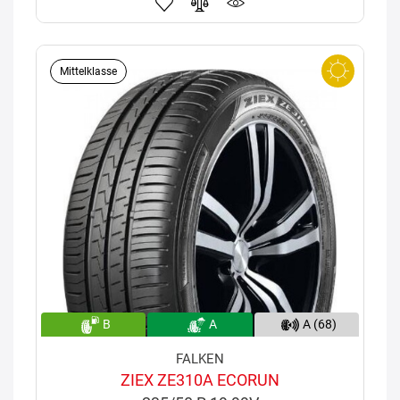
Mittelklasse
B
A
A (68)
FALKEN
ZIEX ZE310A ECORUN