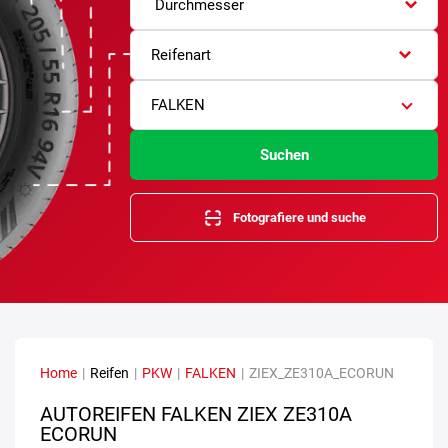
Durchmesser
Reifenart
FALKEN
Suchen
Fotografiere und suche
Home
|
Reifen
|
PKW
|
FALKEN
|
ZIEX_ZE310A_ECORUN
AUTOREIFEN FALKEN ZIEX ZE310A
ECORUN