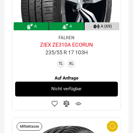
A
A
A (69)
FALKEN
ZIEX ZE310A ECORUN
235/55 R 17 103H
TL
XL
Auf Anfrage
Nicht verfügbar
Mittelklasse