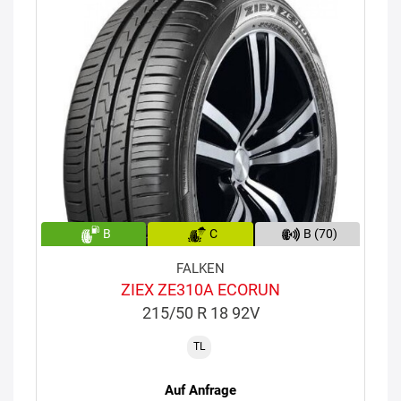
B
C
B (70)
FALKEN
ZIEX ZE310A ECORUN
215/50 R 18 92V
TL
Auf Anfrage