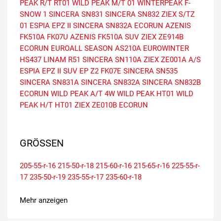
PEAK R/T RT01
WILD PEAK M/T 01
WINTERPEAK F-
SNOW 1
SINCERA SN831
SINCERA SN832
ZIEX S/TZ
01
ESPIA EPZ II
SINCERA SN832A ECORUN
AZENIS
FK510A
FK07U
AZENIS FK510A SUV
ZIEX ZE914B
ECORUN
EUROALL SEASON AS210A
EUROWINTER
HS437
LINAM R51
SINCERA SN110A
ZIEX ZE001A A/S
ESPIA EPZ II SUV
EP Z2
FK07E
SINCERA SN535
SINCERA SN831A
SINCERA SN832A
SINCERA SN832B
ECORUN
WILD PEAK A/T 4W
WILD PEAK HT01
WILD
PEAK H/T HT01
ZIEX ZE010B ECORUN
GRÖSSEN
205-55-r-16
215-50-r-18
215-60-r-16
215-65-r-16
225-55-r-
17
235-50-r-19
235-55-r-17
235-60-r-18
Mehr anzeigen