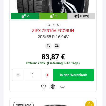
A
B
B (69)
FALKEN
ZIEX ZE310A ECORUN
205/55 R 16 94V
TL
XL
83,87 €
Extern: 2 Stk. (Lieferung 5-10 Tage)
In den Warenkorb
Mittelklasse