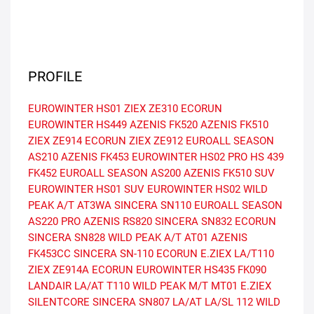
PROFILE
EUROWINTER HS01
ZIEX ZE310 ECORUN
EUROWINTER HS449
AZENIS FK520
AZENIS FK510
ZIEX ZE914 ECORUN
ZIEX ZE912
EUROALL SEASON
AS210
AZENIS FK453
EUROWINTER HS02 PRO
HS 439
FK452
EUROALL SEASON AS200
AZENIS FK510 SUV
EUROWINTER HS01 SUV
EUROWINTER HS02
WILD
PEAK A/T AT3WA
SINCERA SN110
EUROALL SEASON
AS220 PRO
AZENIS RS820
SINCERA SN832 ECORUN
SINCERA SN828
WILD PEAK A/T AT01
AZENIS
FK453CC
SINCERA SN-110 ECORUN
E.ZIEX
LA/T110
ZIEX ZE914A ECORUN
EUROWINTER HS435
FK090
LANDAIR LA/AT T110
WILD PEAK M/T MT01
E.ZIEX
SILENTCORE
SINCERA SN807
LA/AT
LA/SL 112
WILD