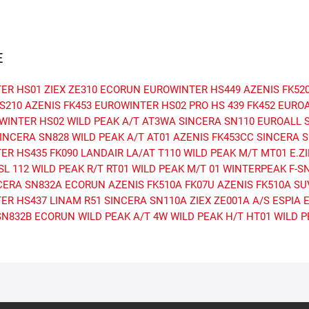
E
ER HS01
ZIEX ZE310 ECORUN
EUROWINTER HS449
AZENIS FK52
S210
AZENIS FK453
EUROWINTER HS02 PRO
HS 439
FK452
EUROA
WINTER HS02
WILD PEAK A/T AT3WA
SINCERA SN110
EUROALL 
INCERA SN828
WILD PEAK A/T AT01
AZENIS FK453CC
SINCERA S
ER HS435
FK090
LANDAIR LA/AT T110
WILD PEAK M/T MT01
E.Z
SL 112
WILD PEAK R/T RT01
WILD PEAK M/T 01
WINTERPEAK F-S
CERA SN832A ECORUN
AZENIS FK510A
FK07U
AZENIS FK510A SU
ER HS437
LINAM R51
SINCERA SN110A
ZIEX ZE001A A/S
ESPIA E
SN832B ECORUN
WILD PEAK A/T 4W
WILD PEAK H/T HT01
WILD P