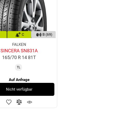
C
B (69)
FALKEN
SINCERA SN831A
165/70 R 14 81T
TL
Auf Anfrage
Nicht verfügbar