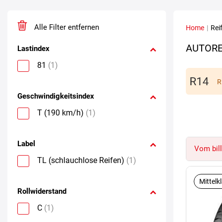
Alle Filter entfernen
Home
|
Rei
AUTORE
Lastindex
81
(1)
R
Geschwindigkeitsindex
T (190 km/h)
(1)
Label
Vom bill
TL (schlauchlose Reifen)
(1)
Mittelk
Rollwiderstand
C
(1)