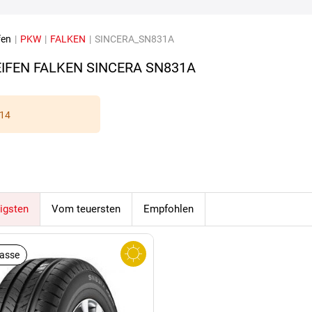
fen
|
PKW
|
FALKEN
|
SINCERA_SN831A
IFEN FALKEN SINCERA SN831A
14
igsten
Vom teuersten
Empfohlen
lasse