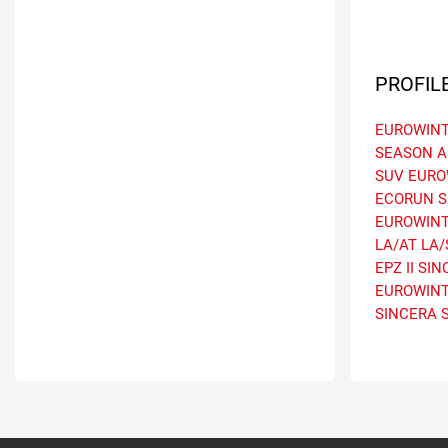
PROFIL
EUROWINT
SEASON A
SUV
EURO
ECORUN
S
EUROWINT
LA/AT
LA/
EPZ II
SIN
EUROWINT
SINCERA 