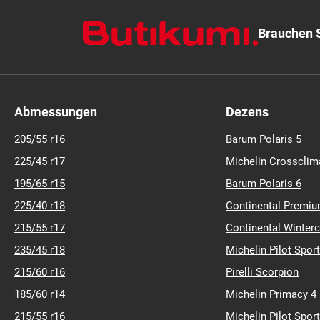
Brauchen S
Abmessungen
Dezens
205/55 r16
Barum Polaris 5
225/45 r17
Michelin Crossclim
195/65 r15
Barum Polaris 6
225/40 r18
Continental Premiu
215/55 r17
Continental Winter
235/45 r18
Michelin Pilot Sport
215/60 r16
Pirelli Scorpion
185/60 r14
Michelin Primacy 4
215/55 r16
Michelin Pilot Sport