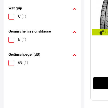
Wet grip
C
(1)
Geräuschemissionsklasse
C
B
(1)
Geräuschpegel (dB)
69
(1)