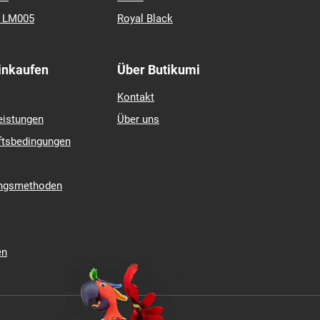
k LM005
Royal Black
Einkaufen
Über Butikumi
Kontakt
eistungen
Über uns
ftsbedingungen
ungsmethoden
en