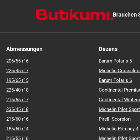
Brauchen S
Abmessungen
Dezens
205/55 r16
Barum Polaris 5
225/45 r17
Michelin Crossclim
195/65 r15
Barum Polaris 6
225/40 r18
Continental Premiu
215/55 r17
Continental Winter
235/45 r18
Michelin Pilot Sport
215/60 r16
Pirelli Scorpion
185/60 r14
Michelin Primacy 4
215/55 r16
Michelin Pilot Sport