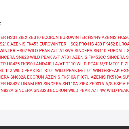
E
ER HS01
ZIEX ZE310 ECORUN
EUROWINTER HS449
AZENIS FK52
S210
AZENIS FK453
EUROWINTER HS02 PRO
HS 439
FK452
EUROA
WINTER HS02
WILD PEAK A/T AT3WA
SINCERA SN110
EUROALL 
INCERA SN828
WILD PEAK A/T AT01
AZENIS FK453CC
SINCERA S
ER HS435
FK090
LANDAIR LA/AT T110
WILD PEAK M/T MT01
E.Z
SL 112
WILD PEAK R/T RT01
WILD PEAK M/T 01
WINTERPEAK F-S
CERA SN832A ECORUN
AZENIS FK510A
FK07U
AZENIS FK510A SU
ER HS437
LINAM R51
SINCERA SN110A
ZIEX ZE001A A/S
ESPIA E
SN832A
SINCERA SN832B ECORUN
WILD PEAK A/T 4W
WILD PEAK