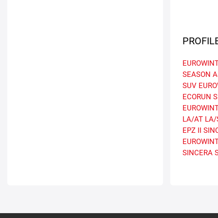
PROFIL
EUROWINT
SEASON A
SUV
EURO
ECORUN
S
EUROWINT
LA/AT
LA/
EPZ II
SIN
EUROWINT
SINCERA 