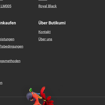
k LM005
Royal Black
Einkaufen
Über Butikumi
Kontakt
eistungen
Über uns
ftsbedingungen
ungsmethoden
en