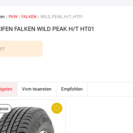
fen
|
PKW
|
FALKEN
|
WILD_PEAK_H/T_HT01
IFEN FALKEN WILD PEAK H/T HT01
17
igsten
Vom teuersten
Empfohlen
lasse