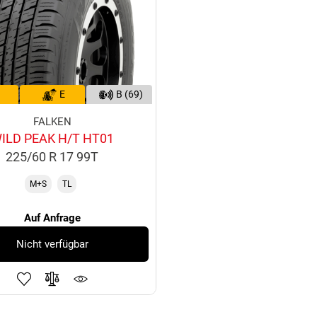
E
B (69)
FALKEN
ILD PEAK H/T HT01
225/60 R 17 99T
M+S
TL
Auf Anfrage
Nicht verfügbar