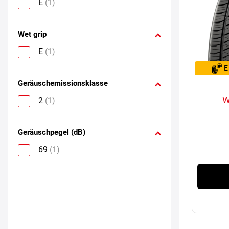
E
(1)
Wet grip
E
(1)
E
Geräuschemissionsklasse
W
2
(1)
Geräuschpegel (dB)
69
(1)