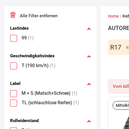
Alle Filter entfernen
Home
|
Rei
AUTORE
Lastindex
99
(1)
R
Geschwindigkeitsindex
T (190 km/h)
(1)
Label
Vom bill
M + S (Matsch+Schnee)
(1)
TL (schlauchlose Reifen)
(1)
Mittelk
Rollwiderstand