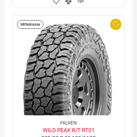
Mittelklasse
FALKEN
WILD PEAK R/T RT01