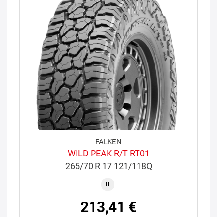
FALKEN
WILD PEAK R/T RT01
265/70 R 17 121/118Q
TL
213,41 €