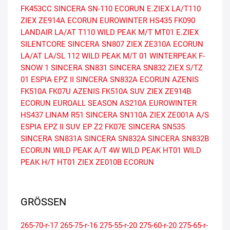
FK453CC
SINCERA SN-110 ECORUN
E.ZIEX
LA/T110
ZIEX ZE914A ECORUN
EUROWINTER HS435
FK090
LANDAIR LA/AT T110
WILD PEAK M/T MT01
E.ZIEX
SILENTCORE
SINCERA SN807
ZIEX ZE310A ECORUN
LA/AT
LA/SL 112
WILD PEAK M/T 01
WINTERPEAK F-
SNOW 1
SINCERA SN831
SINCERA SN832
ZIEX S/TZ
01
ESPIA EPZ II
SINCERA SN832A ECORUN
AZENIS
FK510A
FK07U
AZENIS FK510A SUV
ZIEX ZE914B
ECORUN
EUROALL SEASON AS210A
EUROWINTER
HS437
LINAM R51
SINCERA SN110A
ZIEX ZE001A A/S
ESPIA EPZ II SUV
EP Z2
FK07E
SINCERA SN535
SINCERA SN831A
SINCERA SN832A
SINCERA SN832B
ECORUN
WILD PEAK A/T 4W
WILD PEAK HT01
WILD
PEAK H/T HT01
ZIEX ZE010B ECORUN
GRÖSSEN
265-70-r-17
265-75-r-16
275-55-r-20
275-60-r-20
275-65-r-