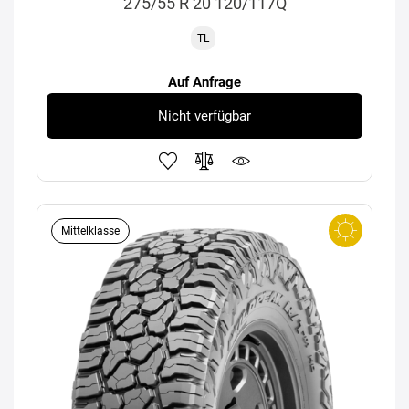
275/55 R 20 120/117Q
TL
Auf Anfrage
Nicht verfügbar
Mittelklasse