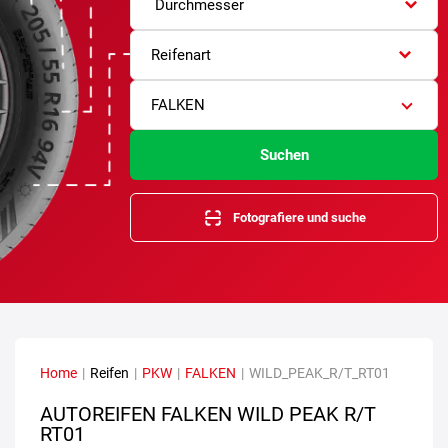
Durchmesser
Reifenart
FALKEN
Suchen
Fotografiere und suche
Home
|
Reifen
|
PKW
|
FALKEN
|
WILD_PEAK_R/T_RT01
AUTOREIFEN FALKEN WILD PEAK R/T
RT01