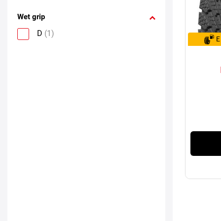
Wet grip
D
(1)
E