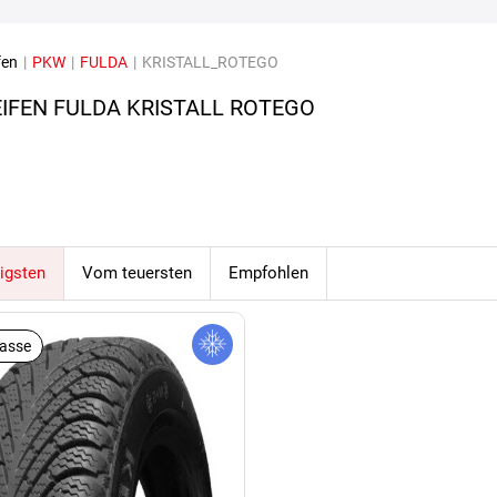
fen
|
PKW
|
FULDA
|
KRISTALL_ROTEGO
IFEN FULDA KRISTALL ROTEGO
igsten
Vom teuersten
Empfohlen
lasse