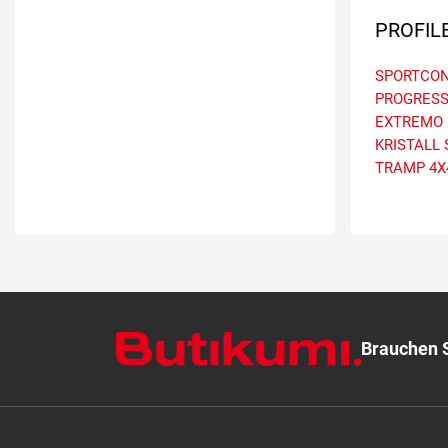
PROFIL
SPORTCON
PROGRES
EXTREMO
KRISTALL
TRAMP 4X
Brauchen S