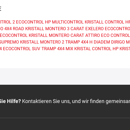
E
TROL 2
ECOCONTROL HP
MULTICONTROL
KRISTALL CONTROL H
SO
4X4 ROAD
KRISTALL MONTERO 3
CARAT EXELERO
ECOCONTRO
ECOCONTROL
KRISTALL MONTERO
CARAT ATTIRO
ECO CONTROL
 SUPREMO
KRISTALL MONTERO 2
TRAMP 4X4 H
DIADEM DIRIGO
M
4
ECOCONTROL SUV
TRAMP 4X4 MIX
KRISTAL CONTROL HP
KRIS
ie Hilfe?
Kontaktieren Sie uns, und wir finden gemeinsa