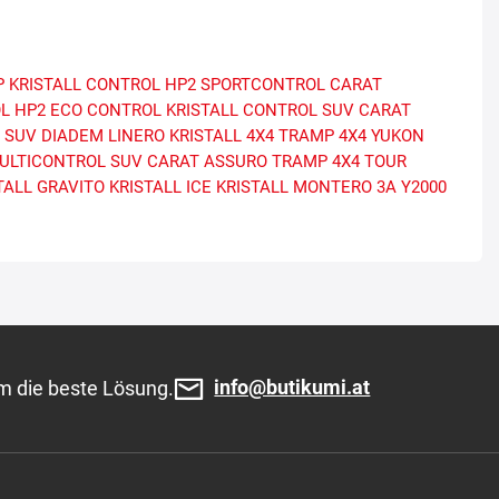
P
KRISTALL CONTROL HP2
SPORTCONTROL
CARAT
L HP2
ECO CONTROL
KRISTALL CONTROL SUV
CARAT
 SUV
DIADEM LINERO
KRISTALL 4X4
TRAMP 4X4 YUKON
ULTICONTROL SUV
CARAT ASSURO
TRAMP 4X4 TOUR
TALL GRAVITO
KRISTALL ICE
KRISTALL MONTERO 3A
Y2000
info@butikumi.at
m die beste Lösung.