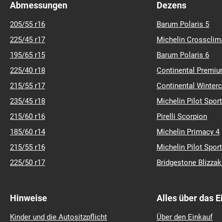
Abmessungen
Dezens
205/55 r16
Barum Polaris 5
225/45 r17
Michelin Crossclim
195/65 r15
Barum Polaris 6
225/40 r18
Continental Premiu
215/55 r17
Continental Winter
235/45 r18
Michelin Pilot Sport
215/60 r16
Pirelli Scorpion
185/60 r14
Michelin Primacy 4
215/55 r16
Michelin Pilot Sport
225/50 r17
Bridgestone Blizza
Hinweise
Alles über das 
Kinder und die Autositzpflicht
Über den Einkauf