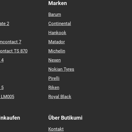
Marken
Barum
ate 2
Continental
Hankook
mcontact 7
Matador
contact TS 870
Michelin
 4
Nexen
Nokian Tyres
Pirelli
 5
Riken
k LM005
Royal Black
Einkaufen
Über Butikumi
Kontakt