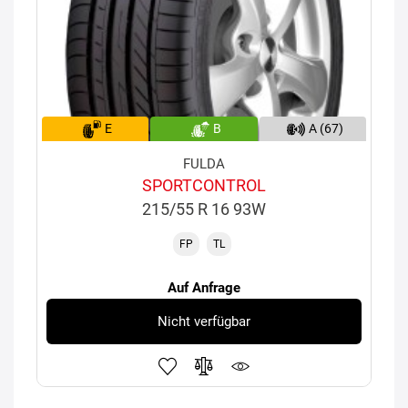
E
B
A (67)
FULDA
SPORTCONTROL
215/55 R 16 93W
FP
TL
Auf Anfrage
Nicht verfügbar