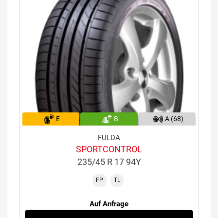
E
B
A (68)
FULDA
SPORTCONTROL
235/45 R 17 94Y
FP
TL
Auf Anfrage