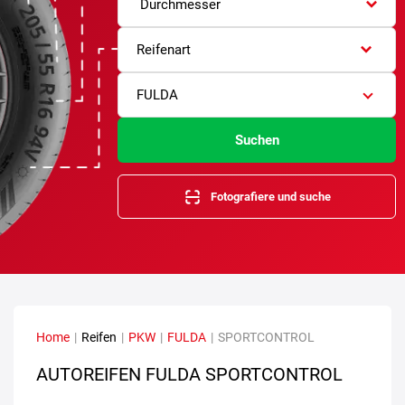
Durchmesser
Reifenart
FULDA
Suchen
Fotografiere und suche
Home
|
Reifen
|
PKW
|
FULDA
|
SPORTCONTROL
AUTOREIFEN FULDA SPORTCONTROL