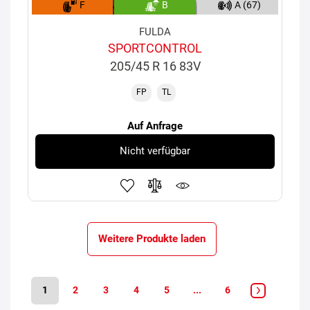
F
B
A (67)
FULDA
SPORTCONTROL
205/45 R 16 83V
FP
TL
Auf Anfrage
Nicht verfügbar
Weitere Produkte laden
1
2
3
4
5
...
6