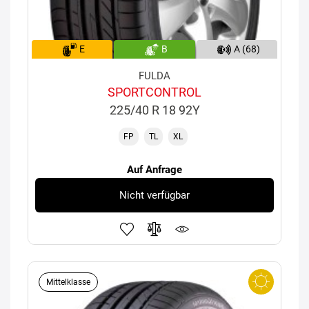
E
B
A (68)
FULDA
SPORTCONTROL
225/40 R 18 92Y
FP
TL
XL
Auf Anfrage
Nicht verfügbar
Mittelklasse