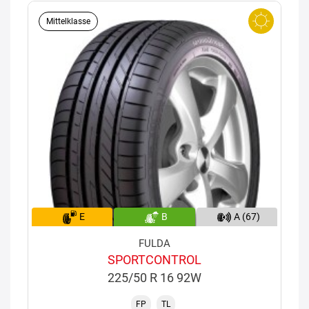
Mittelklasse
E
B
A (67)
FULDA
SPORTCONTROL
225/50 R 16 92W
FP
TL