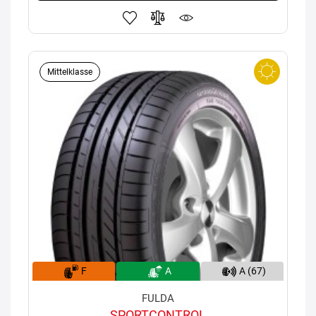
Mittelklasse
F
A
A (67)
FULDA
SPORTCONTROL