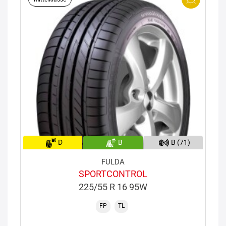
D
B
B (71)
FULDA
SPORTCONTROL
225/55 R 16 95W
FP
TL