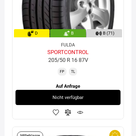
D
B
B (71)
FULDA
SPORTCONTROL
205/50 R 16 87V
FP
TL
Auf Anfrage
Nicht verfügbar
Mittelklasse