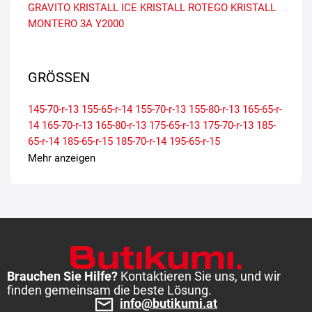
GRAVITO
KRISTALL ICE
KRISTALL ROTEGO
KRISTALL
MONTERO 3A
Y2000
GRÖSSEN
145-70-r-13
155-65-r-14
155-70-r-13
155-80-r-13
165-65-r-
14
165-70-r-13
165-80-r-13
175-65-r-13
175-70-r-13
185-
65-r-14
185-65-r-15
185-70-r-14
195-65-r-15
Mehr anzeigen
Brauchen Sie Hilfe?
Kontaktieren Sie uns, und wir
finden gemeinsam die beste Lösung.
info@butikumi.at