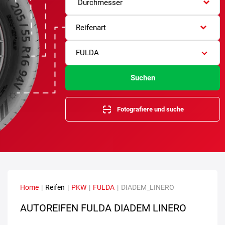
Durchmesser
Reifenart
FULDA
Suchen
Fotografiere und suche
Home
|
Reifen
|
PKW
|
FULDA
|
DIADEM_LINERO
AUTOREIFEN FULDA DIADEM LINERO