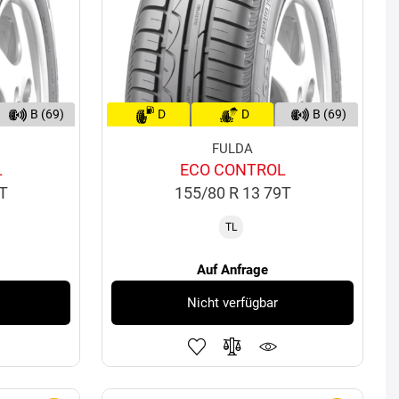
B (69)
D
D
B (69)
FULDA
L
ECO CONTROL
5T
155/80 R 13 79T
TL
Auf Anfrage
Nicht verfügbar