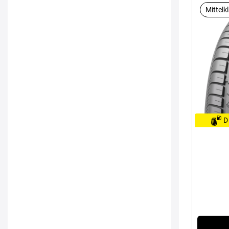
Mittelk
D