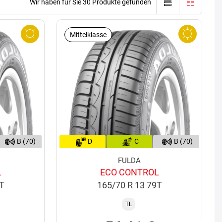
Wir haben für Sie 30 Produkte gefunden
Mittelklasse
B (70)
D
C
B (70)
FULDA
L
ECO CONTROL
3T
165/70 R 13 79T
TL