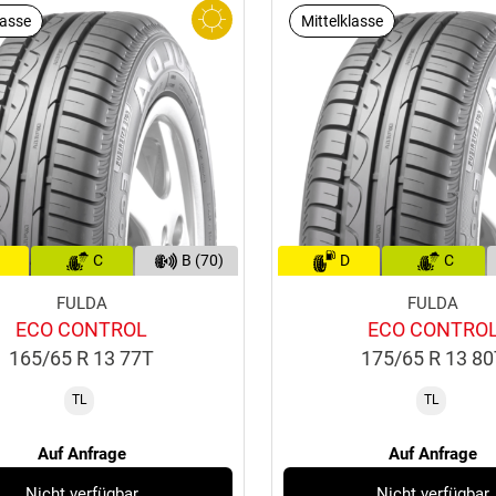
lasse
Mittelklasse
C
B (70)
D
C
FULDA
FULDA
ECO CONTROL
ECO CONTRO
165/65 R 13 77T
175/65 R 13 8
TL
TL
Auf Anfrage
Auf Anfrage
Nicht verfügbar
Nicht verfügbar