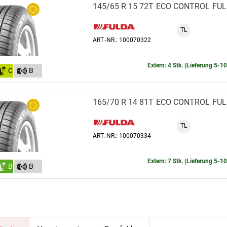
145/65 R 15 72T
ECO CONTROL
FU
TL
ART.-NR.: 100070322
Extern: 4 Stk. (Lieferung 5-1
C
B
(70)
165/70 R 14 81T
ECO CONTROL
FU
TL
ART.-NR.: 100070334
Extern: 7 Stk. (Lieferung 5-1
B
B
(70)