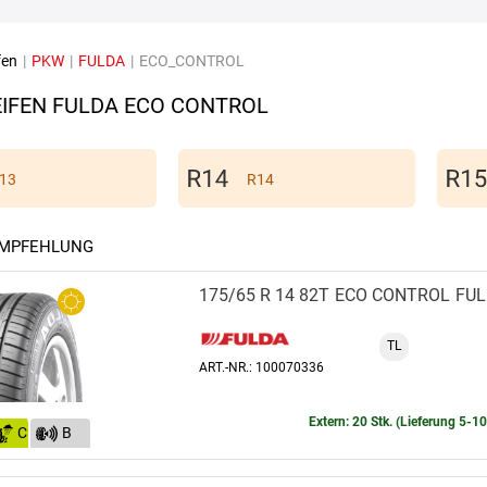
fen
|
PKW
|
FULDA
|
ECO_CONTROL
IFEN FULDA ECO CONTROL
13
R14
EMPFEHLUNG
175/65 R 14 82T
ECO CONTROL
FU
TL
ART.-NR.: 100070336
Extern: 20 Stk. (Lieferung 5-1
C
B
(70)