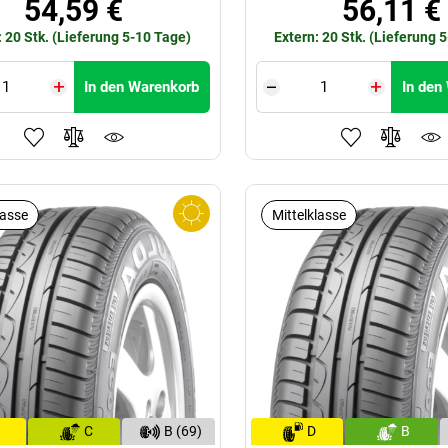
54,59 €
56,11 €
: 20 Stk. (Lieferung 5-10 Tage)
Extern: 20 Stk. (Lieferung 
In den Warenkorb
In den
lasse
Mittelklasse
C
B (69)
D
B