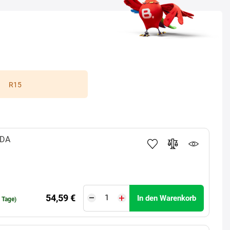
R15
LDA
54,59 €
In den Warenkorb
0 Tage)