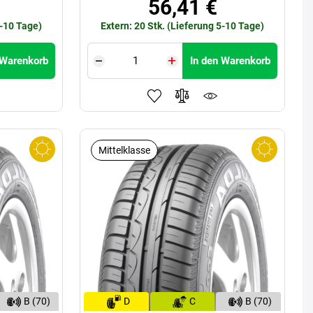
56,41 €
5-10 Tage)
Extern: 20 Stk. (Lieferung 5-10 Tage)
 Warenkorb
In den Warenkorb
Mittelklasse
B (70)
D
C
B (70)