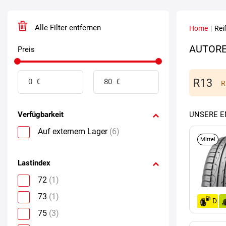
Alle Filter entfernen
Home
|
Rei
AUTORE
Preis
R
Verfügbarkeit
UNSERE 
Auf externem Lager
(6)
Mittel
Lastindex
72
(1)
73
(1)
D
75
(3)