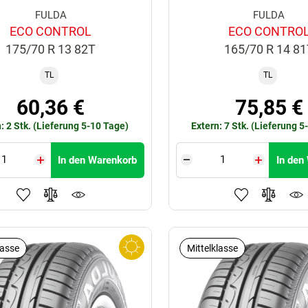
FULDA
FULDA
ECO CONTROL
ECO CONTRO
175/70 R 13 82T
165/70 R 14 8
TL
TL
60,36 €
75,85 €
: 2 Stk. (Lieferung 5-10 Tage)
Extern: 7 Stk. (Lieferung 5
In den Warenkorb
In den
lasse
Mittelklasse