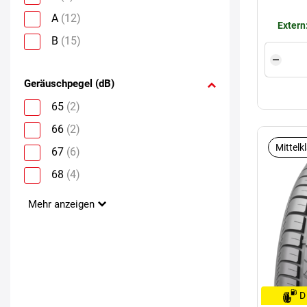
A
(12)
Extern
B
(15)
Geräuschpegel (dB)
65
(2)
66
(2)
Mittelk
67
(6)
68
(4)
Mehr anzeigen
D