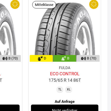
Mittelklasse
B (70)
D
B
B (70)
FULDA
L
ECO CONTROL
0T
175/65 R 14 86T
TL
XL
Auf Anfrage
Nicht verfügbar