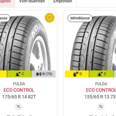
igsten
Vom teuersten
Empfohlen
lasse
Mittelklasse
C
B (70)
D
C
FULDA
FULDA
ECO CONTROL
ECO CONTRO
175/65 R 14 82T
155/65 R 13 7
TL
TL