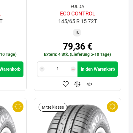
FULDA
L
ECO CONTROL
1T
145/65 R 15 72T
TL
79,36 €
-10 Tage)
Extern: 4 Stk. (Lieferung 5-10 Tage)
 Warenkorb
In den Warenkorb
Mittelklasse