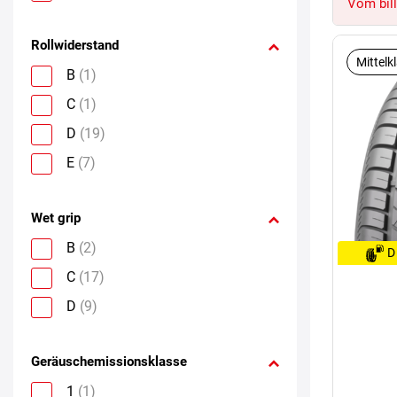
Vom bill
Rollwiderstand
Mittelk
B
(1)
C
(1)
D
(19)
E
(7)
Wet grip
B
(2)
D
C
(17)
D
(9)
Geräuschemissionsklasse
1
(1)