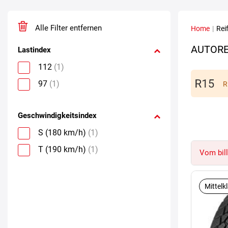
Alle Filter entfernen
Home
|
Rei
AUTORE
Lastindex
112
(1)
97
(1)
R
Geschwindigkeitsindex
S (180 km/h)
(1)
T (190 km/h)
(1)
Vom bill
Mittelk