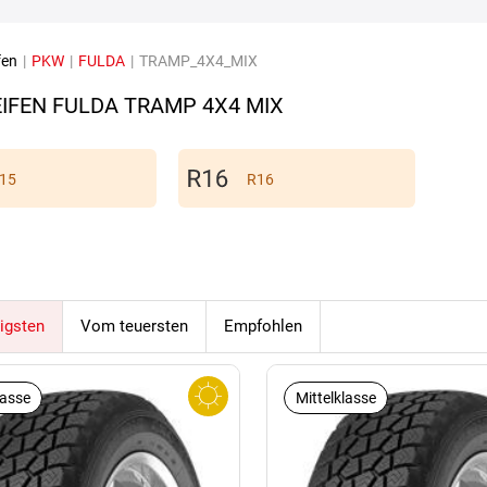
fen
|
PKW
|
FULDA
|
TRAMP_4X4_MIX
IFEN FULDA TRAMP 4X4 MIX
15
R16
igsten
Vom teuersten
Empfohlen
lasse
Mittelklasse