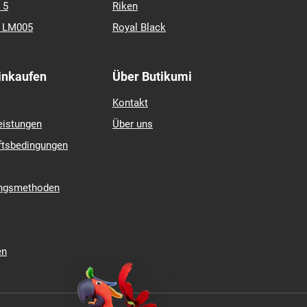
 5
Riken
k LM005
Royal Black
Einkaufen
Über Butikumi
Kontakt
eistungen
Über uns
ftsbedingungen
ungsmethoden
en