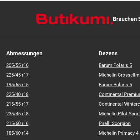
Brauchen S
Abmessungen
Dezens
205/55 r16
Barum Polaris 5
225/45 r17
Michelin Crossclim
195/65 r15
Barum Polaris 6
225/40 r18
Continental Premiu
215/55 r17
Continental Winter
235/45 r18
Michelin Pilot Sport
215/60 r16
Pirelli Scorpion
185/60 r14
Michelin Primacy 4