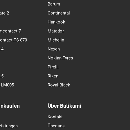
Barum
ate 2
Continental
Hankook
mcontact 7
Matador
contact TS 870
Michelin
 4
Nexen
Nokian Tyres
Pirelli
 5
Riken
k LM005
Royal Black
Einkaufen
Über Butikumi
Kontakt
eistungen
Über uns