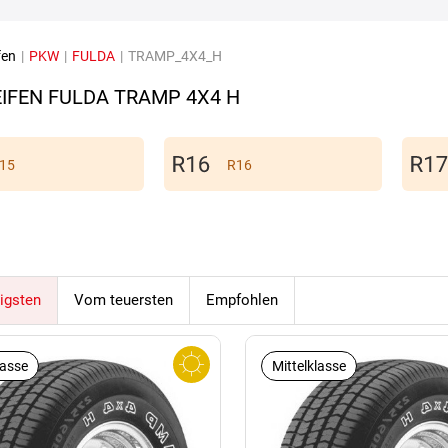
fen
|
PKW
|
FULDA
|
TRAMP_4X4_H
IFEN FULDA TRAMP 4X4 H
15
R16
igsten
Vom teuersten
Empfohlen
lasse
Mittelklasse