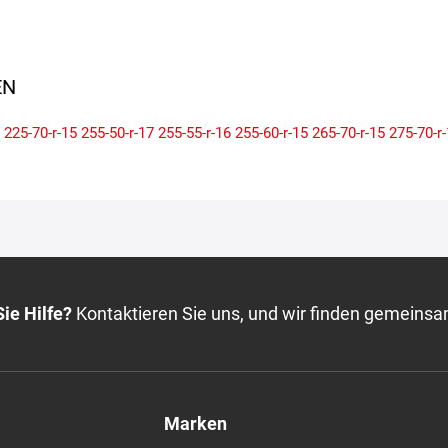
N
225-70-r-15
255-50-r-17
255-55-r-16
255-60-r-15
265-70-r-15
275-70-r
ie Hilfe?
Kontaktieren Sie uns, und wir finden gemeinsa
Marken