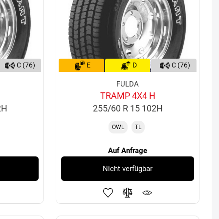
C (76)
E
D
C (76)
FULDA
TRAMP 4X4 H
2H
255/60 R 15 102H
OWL
TL
Auf Anfrage
Nicht verfügbar