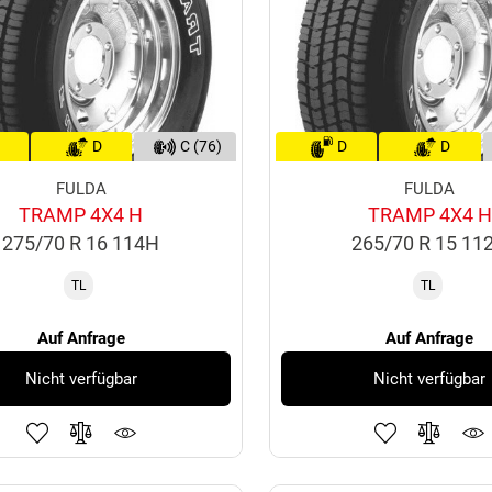
D
C (76)
D
D
FULDA
FULDA
TRAMP 4X4 H
TRAMP 4X4 H
275/70 R 16 114H
265/70 R 15 11
TL
TL
Auf Anfrage
Auf Anfrage
Nicht verfügbar
Nicht verfügbar