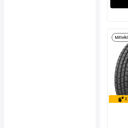
Mittelk
E