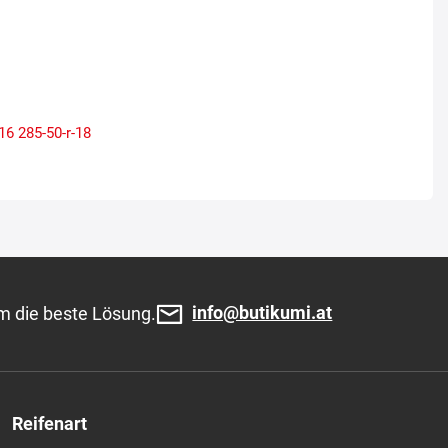
-16
285-50-r-18
info@butikumi.at
m die beste Lösung.
Reifenart