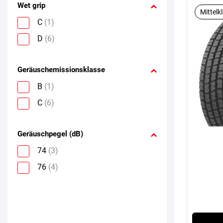
Wet grip
Mittelk
C
(1)
D
(6)
Geräuschemissionsklasse
B
(1)
C
(6)
Geräuschpegel (dB)
74
(3)
76
(4)