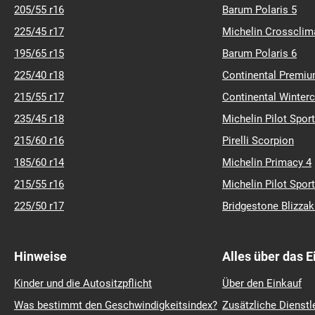
205/55 r16
Barum Polaris 5
225/45 r17
Michelin Crossclim
195/65 r15
Barum Polaris 6
225/40 r18
Continental Premiu
215/55 r17
Continental Winter
235/45 r18
Michelin Pilot Sport
215/60 r16
Pirelli Scorpion
185/60 r14
Michelin Primacy 4
215/55 r16
Michelin Pilot Sport
225/50 r17
Bridgestone Blizza
Hinweise
Alles über das 
Kinder und die Autositzpflicht
Über den Einkauf
Was bestimmt den Geschwindigkeitsindex?
Zusätzliche Dienstl