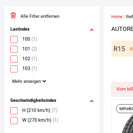
Alle Filter entfernen
Home
|
Rei
AUTORE
Lastindex
100
(1)
101
(2)
R
102
(1)
103
(1)
Mehr anzeigen
Vom bill
Geschwindigkeitsindex
Mittelk
H (210 km/h)
(7)
W (270 km/h)
(1)