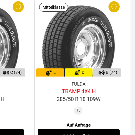
Mittelklasse
C (74)
E
D
B (74)
FULDA
TRAMP 4X4 H
1H
285/50 R 18 109W
TL
Auf Anfrage