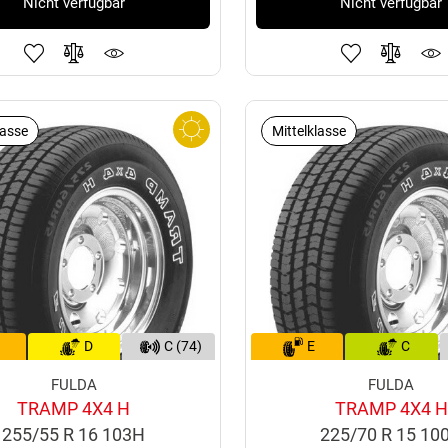
Nicht verfügbar
Nicht verfügbar
lasse
Mittelklasse
D
C (74)
E
C
FULDA
FULDA
TRAMP 4X4 H
TRAMP 4X4 H
255/55 R 16 103H
225/70 R 15 10