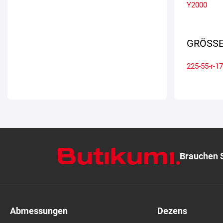
Y2000
GRÖSSE
225-55-r-17
Brauchen S
Abmessungen
Dezens