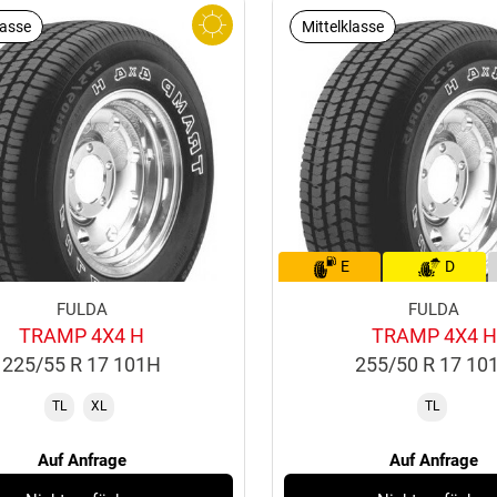
lasse
Mittelklasse
E
D
FULDA
FULDA
TRAMP 4X4 H
TRAMP 4X4 H
225/55 R 17 101H
255/50 R 17 10
TL
XL
TL
Auf Anfrage
Auf Anfrage