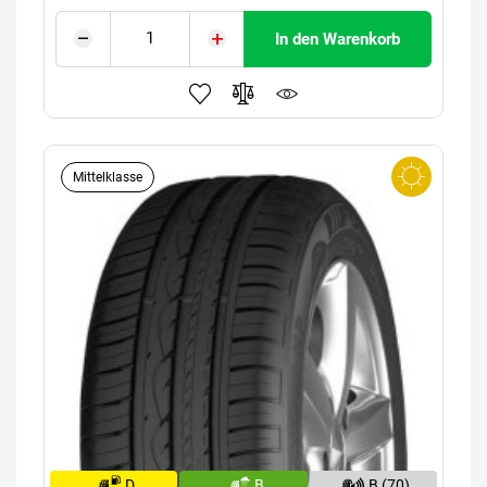
In den Warenkorb
Mittelklasse
D
B
B (70)