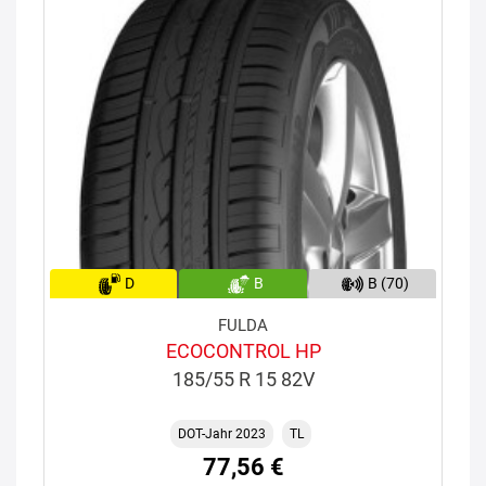
D
B
B (70)
FULDA
ECOCONTROL HP
185/55 R 15 82V
DOT-Jahr 2023
TL
77,56 €