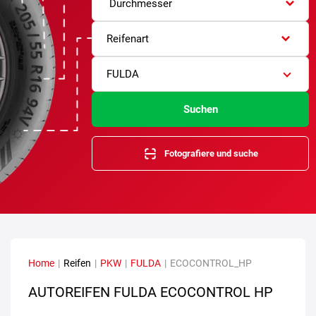
Durchmesser
Reifenart
FULDA
Suchen
Fotografiere und suche
Home
|
Reifen
|
PKW
|
FULDA
|
ECOCONTROL_HP
AUTOREIFEN FULDA ECOCONTROL HP