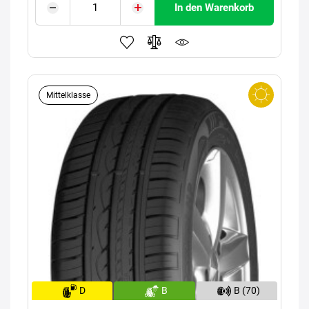
In den Warenkorb
Mittelklasse
D
B
B (70)