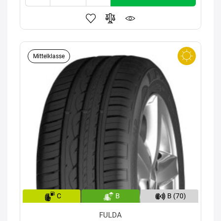
Mittelklasse
C
B
B (70)
FULDA