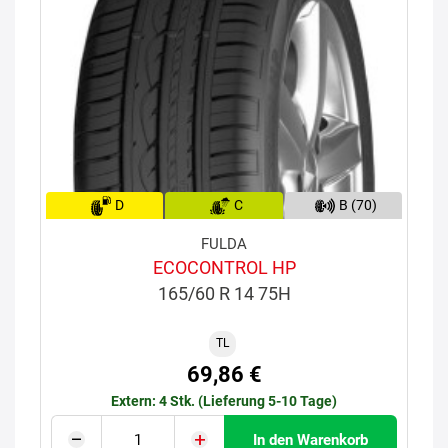
D
C
B (70)
FULDA
ECOCONTROL HP
165/60 R 14 75H
TL
69,86 €
Extern: 4 Stk. (Lieferung 5-10 Tage)
In den Warenkorb