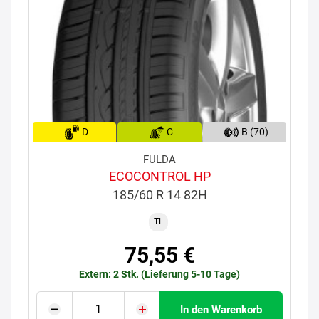
D
C
B (70)
FULDA
ECOCONTROL HP
185/60 R 14 82H
TL
75,55 €
Extern: 2 Stk. (Lieferung 5-10 Tage)
In den Warenkorb