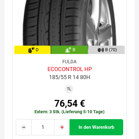
D
B
B (70)
FULDA
ECOCONTROL HP
185/55 R 14 80H
TL
76,54 €
Extern: 3 Stk. (Lieferung 5-10 Tage)
In den Warenkorb