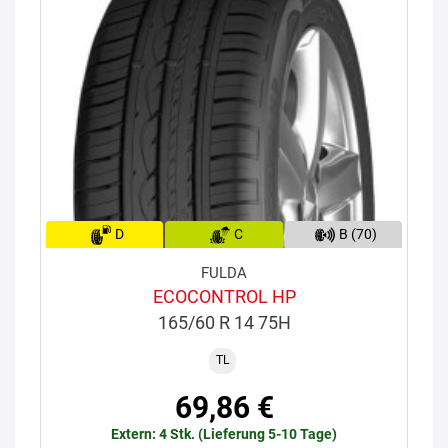
D
C
B (70)
FULDA
ECOCONTROL HP
165/60 R 14 75H
TL
69,86 €
Extern: 4 Stk. (Lieferung 5-10 Tage)