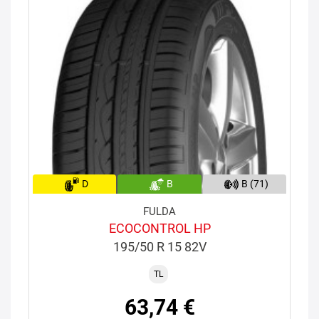
D
B
B (71)
FULDA
ECOCONTROL HP
195/50 R 15 82V
TL
63,74 €