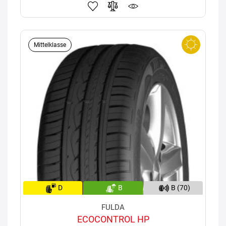
Mittelklasse
D
B
B (70)
FULDA
ECOCONTROL HP