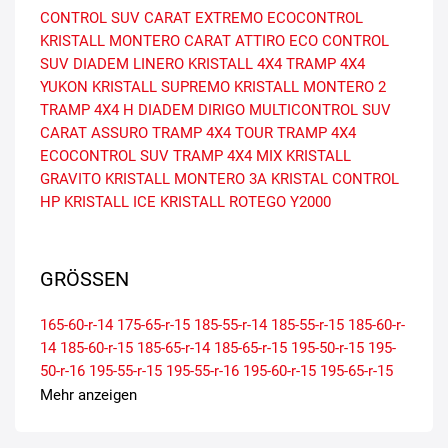
CONTROL SUV
CARAT EXTREMO
ECOCONTROL
KRISTALL MONTERO
CARAT ATTIRO
ECO CONTROL
SUV
DIADEM LINERO
KRISTALL 4X4
TRAMP 4X4
YUKON
KRISTALL SUPREMO
KRISTALL MONTERO 2
TRAMP 4X4 H
DIADEM DIRIGO
MULTICONTROL SUV
CARAT ASSURO
TRAMP 4X4 TOUR
TRAMP 4X4
ECOCONTROL SUV
TRAMP 4X4 MIX
KRISTALL
GRAVITO
KRISTALL MONTERO 3A
KRISTAL CONTROL
HP
KRISTALL ICE
KRISTALL ROTEGO
Y2000
GRÖSSEN
165-60-r-14
175-65-r-15
185-55-r-14
185-55-r-15
185-60-r-
14
185-60-r-15
185-65-r-14
185-65-r-15
195-50-r-15
195-
50-r-16
195-55-r-15
195-55-r-16
195-60-r-15
195-65-r-15
205-50-r-15
205-55-r-15
205-55-r-16
205-55-r-17
205-60-r-
Mehr anzeigen
15
205-60-r-16
205-65-r-15
215-55-r-16
215-60-r-16
215-
65-r-15
215-65-r-16
225-60-r-15
225-60-r-16
235-60-r-16