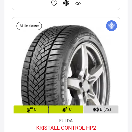
Mittelklasse
C
C
B (72)
FULDA
KRISTALL CONTROL HP2