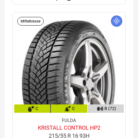
Mittelklasse
C
C
B (72)
FULDA
KRISTALL CONTROL HP2
215/55 R 16 93H