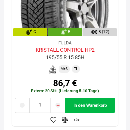
C
B
B (72)
FULDA
KRISTALL CONTROL HP2
195/55 R 15 85H
M+S
TL
86,7 €
Extern: 20 Stk. (Lieferung 5-10 Tage)
In den Warenkorb