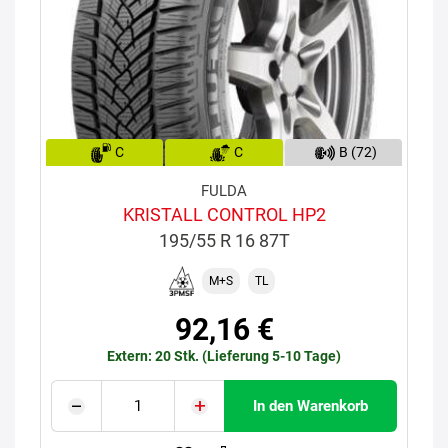
C
C
B (72)
FULDA
KRISTALL CONTROL HP2
195/55 R 16 87T
M+S
TL
92,16 €
Extern: 20 Stk. (Lieferung 5-10 Tage)
In den Warenkorb