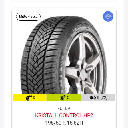
Mittelklasse
D
C
B (72)
FULDA
KRISTALL CONTROL HP2
195/50 R 15 82H