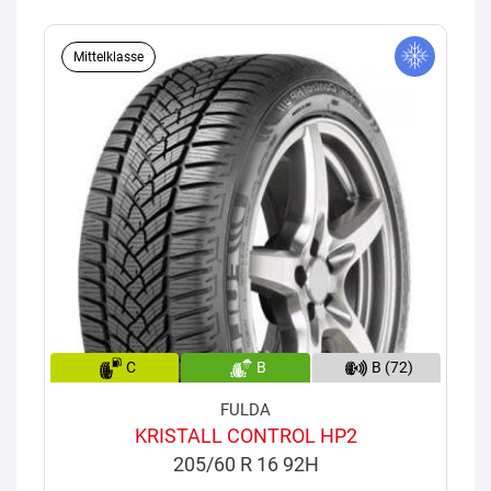
Mittelklasse
C
B
B (72)
FULDA
KRISTALL CONTROL HP2
205/60 R 16 92H