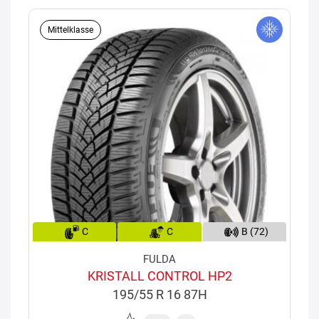
Mittelklasse
C
C
B (72)
FULDA
KRISTALL CONTROL HP2
195/55 R 16 87H