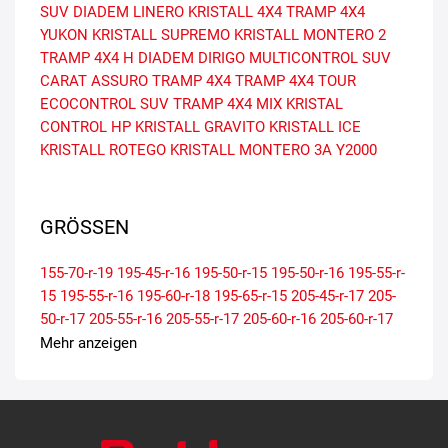
SUV
DIADEM LINERO
KRISTALL 4X4
TRAMP 4X4
YUKON
KRISTALL SUPREMO
KRISTALL MONTERO 2
TRAMP 4X4 H
DIADEM DIRIGO
MULTICONTROL SUV
CARAT ASSURO
TRAMP 4X4
TRAMP 4X4 TOUR
ECOCONTROL SUV
TRAMP 4X4 MIX
KRISTAL
CONTROL HP
KRISTALL GRAVITO
KRISTALL ICE
KRISTALL ROTEGO
KRISTALL MONTERO 3A
Y2000
GRÖSSEN
155-70-r-19
195-45-r-16
195-50-r-15
195-50-r-16
195-55-r-
15
195-55-r-16
195-60-r-18
195-65-r-15
205-45-r-17
205-
50-r-17
205-55-r-16
205-55-r-17
205-60-r-16
205-60-r-17
205-65-r-15
215-40-r-17
215-45-r-17
215-50-r-17
215-55-r-
Mehr anzeigen
16
215-55-r-17
215-60-r-16
215-65-r-15
215-65-r-16
225-
40-r-18
225-45-r-17
225-45-r-18
225-50-r-17
225-55-r-16
225-55-r-17
225-60-r-16
235-40-r-18
235-45-r-17
235-45-r-
18
235-50-r-18
235-60-r-16
245-40-r-18
245-40-r-19
245-