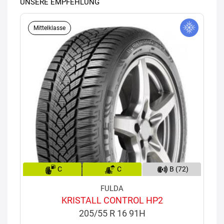
UNSERE EMPFEHLUNG
Mittelklasse
C
C
B (72)
FULDA
KRISTALL CONTROL HP2
205/55 R 16 91H