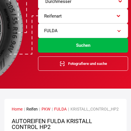
Durchmesser
Reifenart
FULDA
Suchen
Fotografiere und suche
Home
|
Reifen
|
PKW
|
FULDA
|
KRISTALL_CONTROL_HP2
AUTOREIFEN FULDA KRISTALL
CONTROL HP2