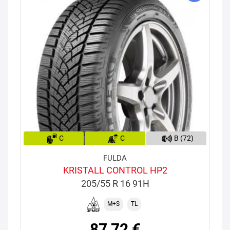
C
C
B (72)
FULDA
KRISTALL CONTROL HP2
205/55 R 16 91H
M+S
TL
87,72 €