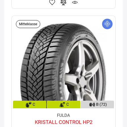
Mittelklasse
C
C
B (72)
FULDA
KRISTALL CONTROL HP2