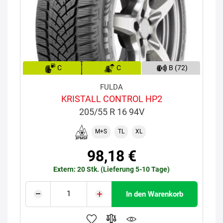
C
C
B (72)
FULDA
KRISTALL CONTROL HP2
205/55 R 16 94V
M+S
TL
XL
98,18 €
Extern: 20 Stk. (Lieferung 5-10 Tage)
In den Warenkorb