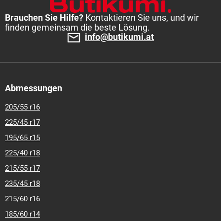
45-r-17
245-45-r-18
245-45-r-19
255-35-r-19
255-40-r-19
Brauchen Sie Hilfe?
Kontaktieren Sie uns, und wir
finden gemeinsam die beste Lösung.
info@butikumi.at
Abmessungen
205/55 r16
225/45 r17
195/65 r15
225/40 r18
215/55 r17
235/45 r18
215/60 r16
185/60 r14