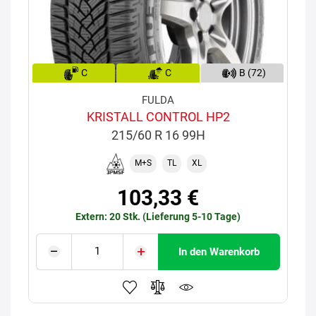
C
C
B (72)
FULDA
KRISTALL CONTROL HP2
215/60 R 16 99H
M+S
TL
XL
103,33 €
Extern: 20 Stk. (Lieferung 5-10 Tage)
In den Warenkorb