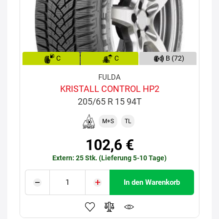
C
C
B (72)
FULDA
KRISTALL CONTROL HP2
205/65 R 15 94T
M+S
TL
102,6 €
Extern: 25 Stk. (Lieferung 5-10 Tage)
In den Warenkorb