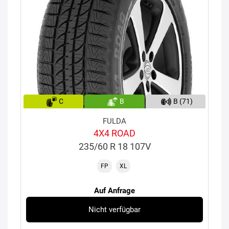
C
B
B (71)
FULDA
4X4 ROAD
235/60 R 18 107V
FP
XL
Auf Anfrage
Nicht verfügbar