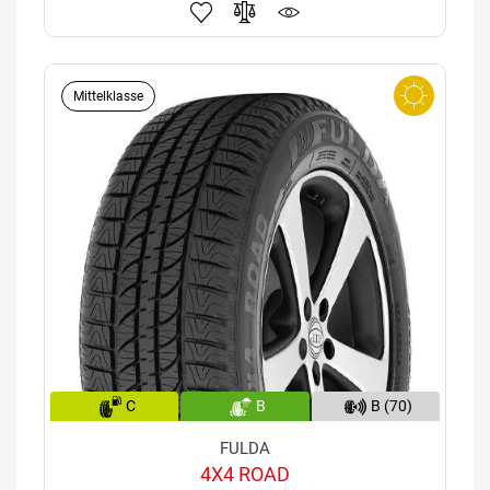
Mittelklasse
C
B
B (70)
FULDA
4X4 ROAD