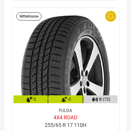
Mittelklasse
C
C
B (72)
FULDA
4X4 ROAD
255/65 R 17 110H