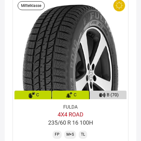
Mittelklasse
C
C
B (70)
FULDA
4X4 ROAD
235/60 R 16 100H
FP
M+S
TL