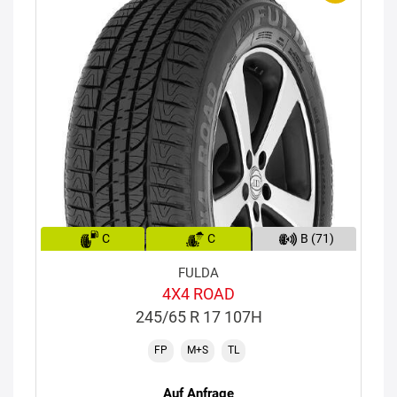
C
C
B (71)
FULDA
4X4 ROAD
245/65 R 17 107H
FP
M+S
TL
Auf Anfrage