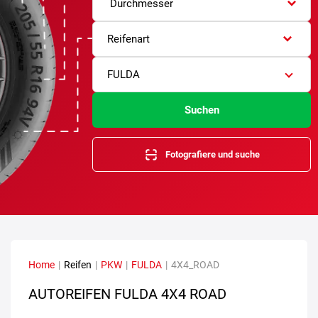
Durchmesser
Reifenart
FULDA
Suchen
Fotografiere und suche
Home
|
Reifen
|
PKW
|
FULDA
|
4X4_ROAD
AUTOREIFEN FULDA 4X4 ROAD