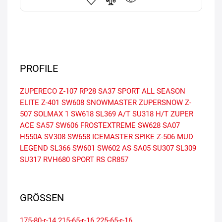
PROFILE
ZUPERECO Z-107
RP28
SA37 SPORT
ALL SEASON
ELITE Z-401
SW608 SNOWMASTER
ZUPERSNOW Z-
507
SOLMAX 1
SW618
SL369 A/T
SU318 H/T
ZUPER
ACE SA57
SW606 FROSTEXTREME
SW628
SA07
H550A
SV308
SW658
ICEMASTER SPIKE Z-506
MUD
LEGEND SL366
SW601
SW602 AS
SA05
SU307
SL309
SU317
RVH680
SPORT RS
CR857
GRÖSSEN
175-80-r-14
215-65-r-16
225-65-r-16