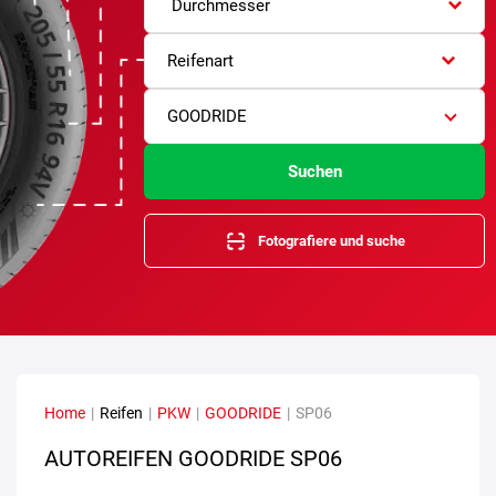
Durchmesser
Reifenart
GOODRIDE
Suchen
Fotografiere und suche
Home
|
Reifen
|
PKW
|
GOODRIDE
|
SP06
AUTOREIFEN GOODRIDE SP06