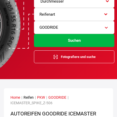
Durchmesser
Reifenart
GOODRIDE
Suchen
Fotografiere und suche
Home
|
Reifen
|
PKW
|
GOODRIDE
|
ICEMASTER_SPIKE_Z-506
AUTOREIFEN GOODRIDE ICEMASTER