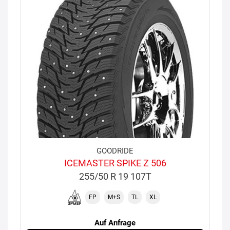
GOODRIDE
ICEMASTER SPIKE Z 506
255/50 R 19 107T
FP
M+S
TL
XL
Auf Anfrage