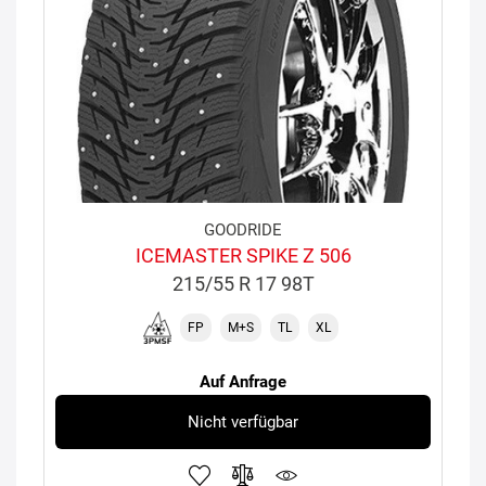
GOODRIDE
ICEMASTER SPIKE Z 506
215/55 R 17 98T
FP
M+S
TL
XL
Auf Anfrage
Nicht verfügbar