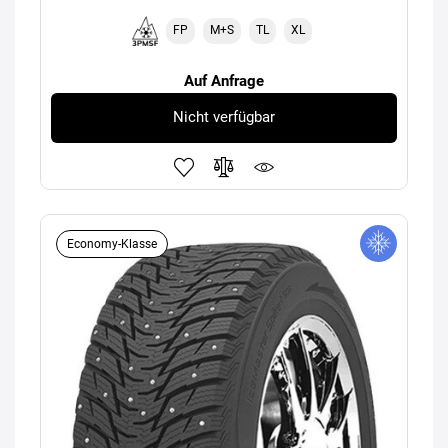
FP
M+S
TL
XL
Auf Anfrage
Nicht verfügbar
Economy-Klasse