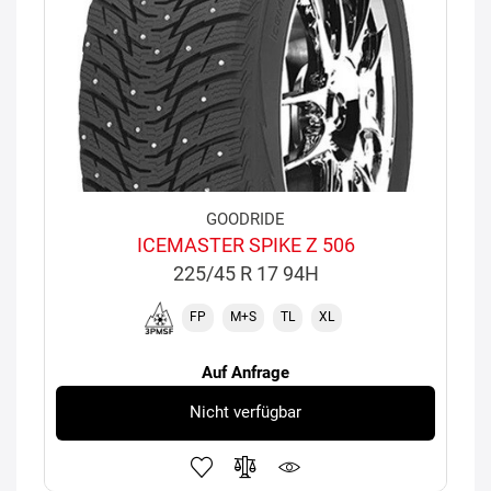
GOODRIDE
ICEMASTER SPIKE Z 506
225/45 R 17 94H
FP
M+S
TL
XL
Auf Anfrage
Nicht verfügbar