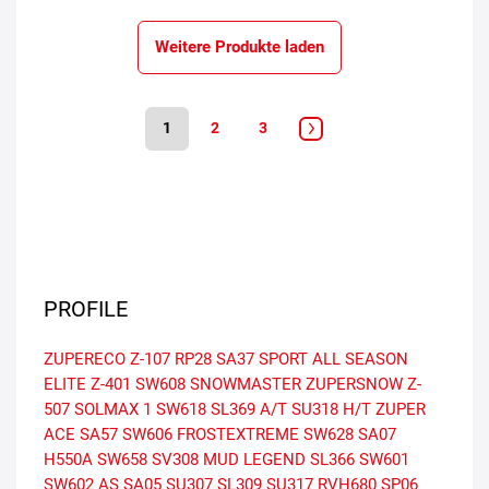
Weitere Produkte laden
1
2
3
PROFILE
ZUPERECO Z-107
RP28
SA37 SPORT
ALL SEASON
ELITE Z-401
SW608 SNOWMASTER
ZUPERSNOW Z-
507
SOLMAX 1
SW618
SL369 A/T
SU318 H/T
ZUPER
ACE SA57
SW606 FROSTEXTREME
SW628
SA07
H550A
SW658
SV308
MUD LEGEND SL366
SW601
SW602 AS
SA05
SU307
SL309
SU317
RVH680
SP06