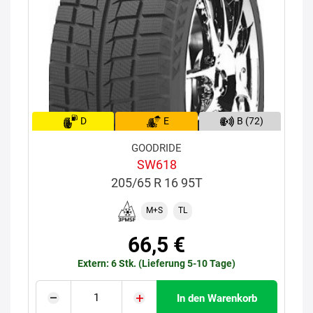
D
E
B (72)
GOODRIDE
SW618
205/65 R 16 95T
M+S
TL
66,5 €
Extern: 6 Stk. (Lieferung 5-10 Tage)
In den Warenkorb