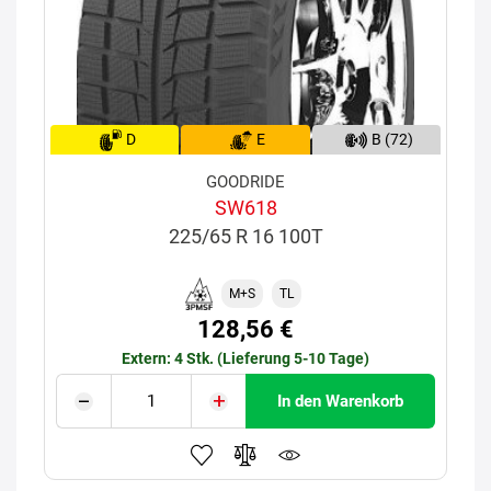
D
E
B (72)
GOODRIDE
SW618
225/65 R 16 100T
M+S
TL
128,56 €
Extern: 4 Stk. (Lieferung 5-10 Tage)
In den Warenkorb