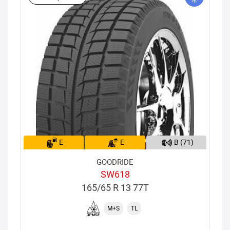
E
E
B (71)
GOODRIDE
SW618
165/65 R 13 77T
M+S
TL