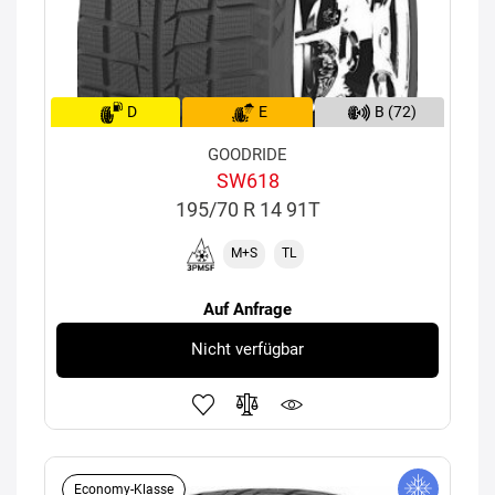
D
E
B (72)
GOODRIDE
SW618
195/70 R 14 91T
M+S
TL
Auf Anfrage
Nicht verfügbar
Economy-Klasse