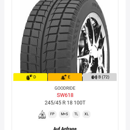
D
E
B (72)
GOODRIDE
SW618
245/45 R 18 100T
FP
M+S
TL
XL
Auf Anfrage