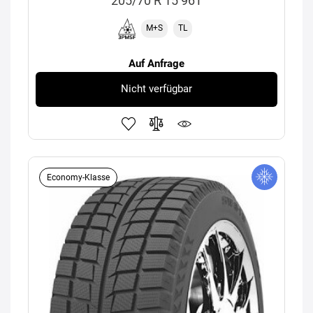
205/70 R 15 96T
M+S
TL
Auf Anfrage
Nicht verfügbar
Economy-Klasse