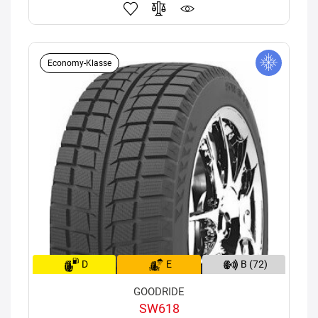
Economy-Klasse
D
E
B (72)
GOODRIDE
SW618