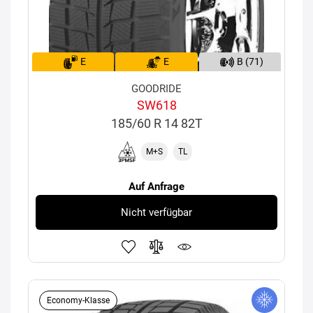
E
E
B (71)
GOODRIDE
SW618
185/60 R 14 82T
M+S
TL
Auf Anfrage
Nicht verfügbar
Economy-Klasse