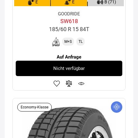
E
E
B (71)
GOODRIDE
SW618
185/60 R 15 84T
M+S
TL
Auf Anfrage
Nicht verfügbar
Economy-Klasse