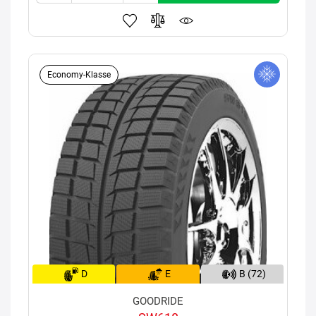
Economy-Klasse
D
E
B (72)
GOODRIDE