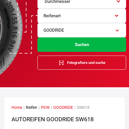
Durchmesser
Reifenart
GOODRIDE
Suchen
Fotografiere und suche
Home
|
Reifen
|
PKW
|
GOODRIDE
|
SW618
AUTOREIFEN GOODRIDE SW618