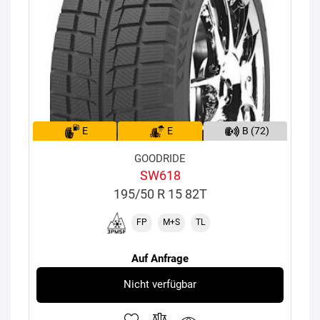
E
E
B (72)
GOODRIDE
SW618
195/50 R 15 82T
FP
M+S
TL
Auf Anfrage
Nicht verfügbar