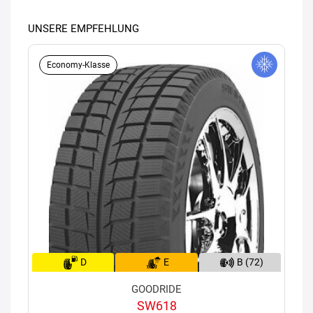
UNSERE EMPFEHLUNG
Economy-Klasse
D
E
B (72)
GOODRIDE
SW618