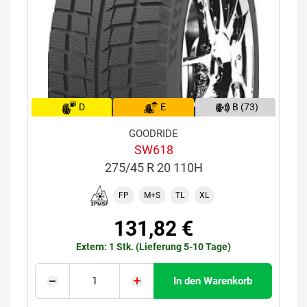
D
E
B (73)
GOODRIDE
SW618
275/45 R 20 110H
FP
M+S
TL
XL
131,82 €
Extern: 1 Stk. (Lieferung 5-10 Tage)
In den Warenkorb