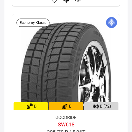
Economy-Klasse
D
E
B (72)
GOODRIDE
SW618