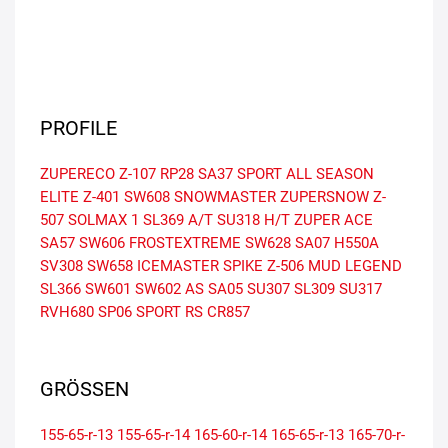
PROFILE
ZUPERECO Z-107
RP28
SA37 SPORT
ALL SEASON
ELITE Z-401
SW608 SNOWMASTER
ZUPERSNOW Z-
507
SOLMAX 1
SL369 A/T
SU318 H/T
ZUPER ACE
SA57
SW606 FROSTEXTREME
SW628
SA07
H550A
SV308
SW658
ICEMASTER SPIKE Z-506
MUD LEGEND
SL366
SW601
SW602 AS
SA05
SU307
SL309
SU317
RVH680
SP06
SPORT RS
CR857
GRÖSSEN
155-65-r-13
155-65-r-14
165-60-r-14
165-65-r-13
165-70-r-