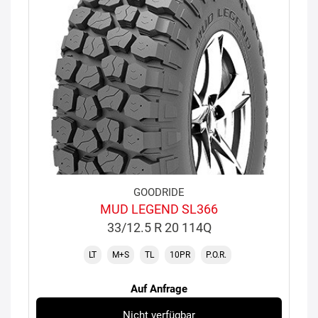
GOODRIDE
MUD LEGEND SL366
33/12.5 R 20 114Q
LT
M+S
TL
10PR
P.O.R.
Auf Anfrage
Nicht verfügbar