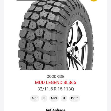
GOODRIDE
MUD LEGEND SL366
32/11.5 R 15 113Q
6PR
LT
M+S
TL
P.O.R.
Auf Anfrage