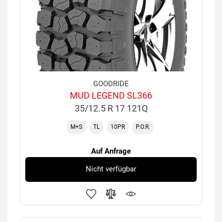
GOODRIDE
MUD LEGEND SL366
35/12.5 R 17 121Q
M+S
TL
10PR
P.O.R.
Auf Anfrage
Nicht verfügbar