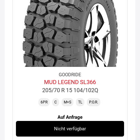
GOODRIDE
MUD LEGEND SL366
205/70 R 15 104/102Q
6PR
C
M+S
TL
P.O.R.
Auf Anfrage
Nicht verfügbar