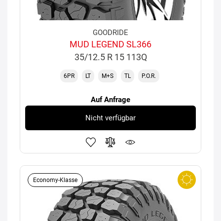
GOODRIDE
MUD LEGEND SL366
35/12.5 R 15 113Q
6PR
LT
M+S
TL
P.O.R.
Auf Anfrage
Nicht verfügbar
Economy-Klasse