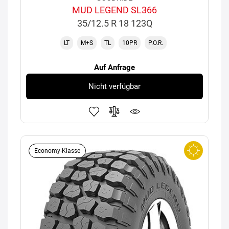
MUD LEGEND SL366
35/12.5 R 18 123Q
LT
M+S
TL
10PR
P.O.R.
Auf Anfrage
Nicht verfügbar
Economy-Klasse