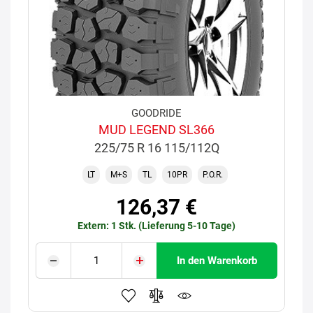
GOODRIDE
MUD LEGEND SL366
225/75 R 16 115/112Q
LT
M+S
TL
10PR
P.O.R.
126,37 €
Extern: 1 Stk. (Lieferung 5-10 Tage)
In den Warenkorb