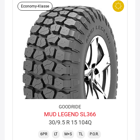
Economy-Klasse
GOODRIDE
MUD LEGEND SL366
30/9.5 R 15 104Q
6PR
LT
M+S
TL
P.O.R.