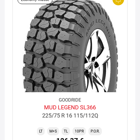
GOODRIDE
MUD LEGEND SL366
225/75 R 16 115/112Q
LT
M+S
TL
10PR
P.O.R.