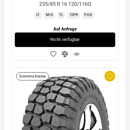
235/85 R 16 120/116Q
LT
M+S
TL
10PR
P.O.R.
Auf Anfrage
Nicht verfügbar
Economy-Klasse