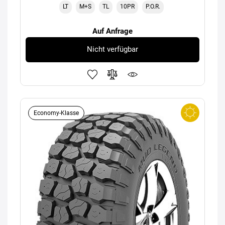
LT
M+S
TL
10PR
P.O.R.
Auf Anfrage
Nicht verfügbar
Economy-Klasse