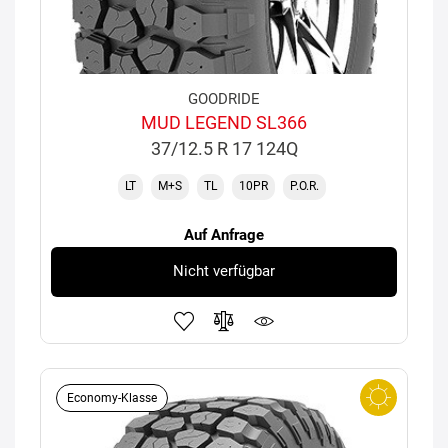
GOODRIDE
MUD LEGEND SL366
37/12.5 R 17 124Q
LT
M+S
TL
10PR
P.O.R.
Auf Anfrage
Nicht verfügbar
Economy-Klasse