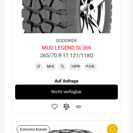
GOODRIDE
MUD LEGEND SL366
265/70 R 17 121/118Q
LT
M+S
TL
10PR
P.O.R.
Auf Anfrage
Nicht verfügbar
Economy-Klasse