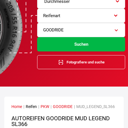
Durchmesser
Reifenart
GOODRIDE
Suchen
Fotografiere und suche
Home
|
Reifen
|
PKW
|
GOODRIDE
|
MUD_LEGEND_SL366
AUTOREIFEN GOODRIDE MUD LEGEND
SL366