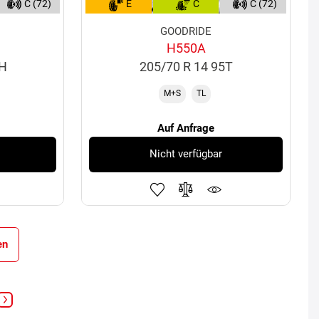
C (72)
E
C
C (72)
GOODRIDE
H550A
4H
205/70 R 14 95T
M+S
TL
Auf Anfrage
Nicht verfügbar
en