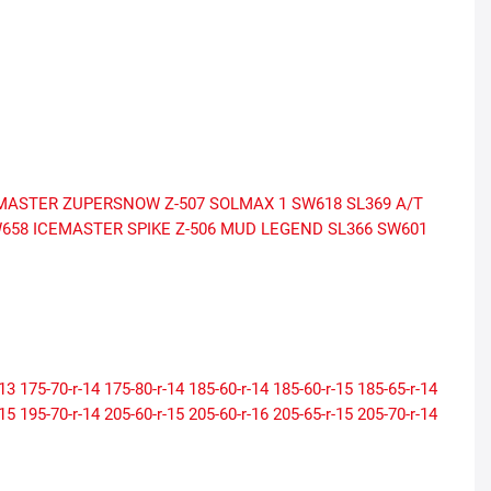
MASTER
ZUPERSNOW Z-507
SOLMAX 1
SW618
SL369 A/T
658
ICEMASTER SPIKE Z-506
MUD LEGEND SL366
SW601
-13
175-70-r-14
175-80-r-14
185-60-r-14
185-60-r-15
185-65-r-14
-15
195-70-r-14
205-60-r-15
205-60-r-16
205-65-r-15
205-70-r-14