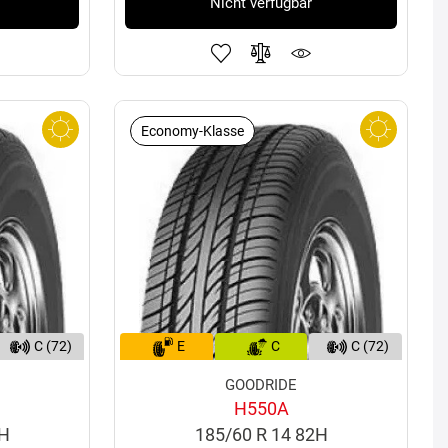
Nicht verfügbar
Economy-Klasse
C (72)
E
C
C (72)
GOODRIDE
H550A
1H
185/60 R 14 82H