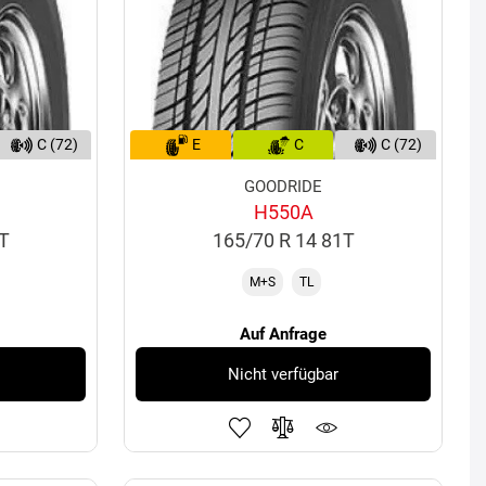
C (72)
E
C
C (72)
GOODRIDE
H550A
5T
165/70 R 14 81T
M+S
TL
Auf Anfrage
Nicht verfügbar