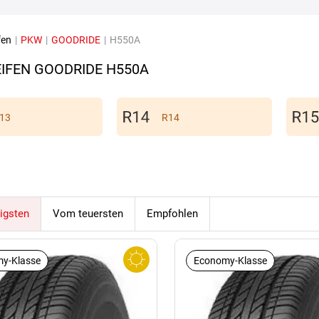
fen
|
PKW
|
GOODRIDE
|
H550A
IFEN GOODRIDE H550A
13
R14
igsten
Vom teuersten
Empfohlen
y-Klasse
Economy-Klasse