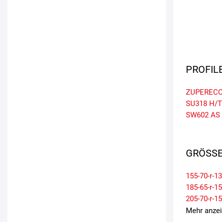
PROFIL
ZUPERECO
SU318 H/T
SW602 AS
GRÖSSE
155-70-r-13
185-65-r-15
205-70-r-15
Mehr anze