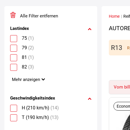
Alle Filter entfernen
Home
|
Rei
AUTORE
Lastindex
75
(1)
79
(2)
R
81
(1)
82
(3)
Mehr anzeigen
Vom bill
Geschwindigkeitsindex
Econom
H (210 km/h)
(14)
T (190 km/h)
(13)