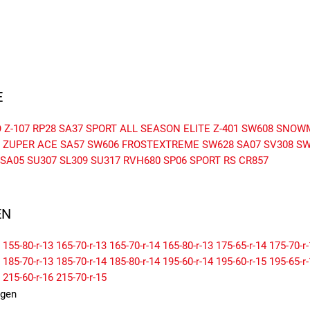
E
 Z-107
RP28
SA37 SPORT
ALL SEASON ELITE Z-401
SW608 SNOW
ZUPER ACE SA57
SW606 FROSTEXTREME
SW628
SA07
SV308
SW
SA05
SU307
SL309
SU317
RVH680
SP06
SPORT RS
CR857
N
155-80-r-13
165-70-r-13
165-70-r-14
165-80-r-13
175-65-r-14
175-70-r
185-70-r-13
185-70-r-14
185-80-r-14
195-60-r-14
195-60-r-15
195-65-r
215-60-r-16
215-70-r-15
igen