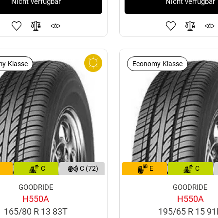
Nicht verfügbar
Nicht verfügbar
y-Klasse
Economy-Klasse
C
C (72)
E
C
GOODRIDE
GOODRIDE
H550A
H550A
165/80 R 13 83T
195/65 R 15 9