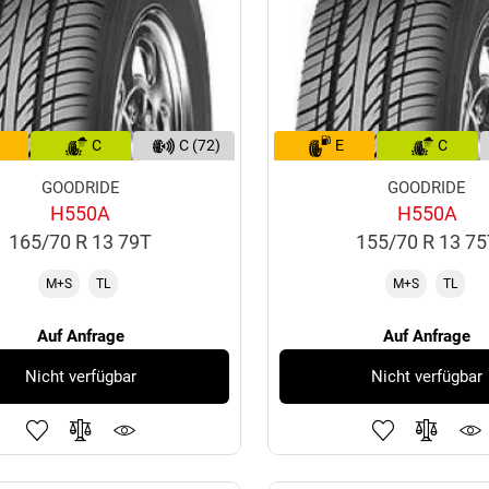
C
C (72)
E
C
GOODRIDE
GOODRIDE
H550A
H550A
165/70 R 13 79T
155/70 R 13 7
M+S
TL
M+S
TL
Auf Anfrage
Auf Anfrage
Nicht verfügbar
Nicht verfügbar