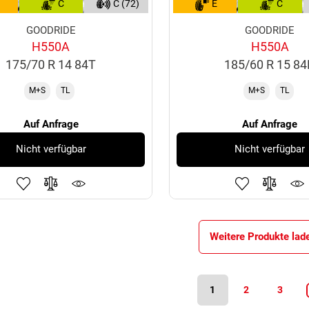
C
C (72)
E
C
GOODRIDE
GOODRIDE
H550A
H550A
175/70 R 14 84T
185/60 R 15 8
M+S
TL
M+S
TL
Auf Anfrage
Auf Anfrage
Nicht verfügbar
Nicht verfügbar
Weitere Produkte lad
1
2
3