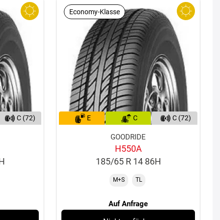
Economy-Klasse
C (72)
E
C
C (72)
GOODRIDE
H550A
2H
185/65 R 14 86H
M+S
TL
Auf Anfrage