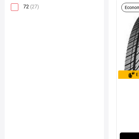
72
(27)
Econom
E