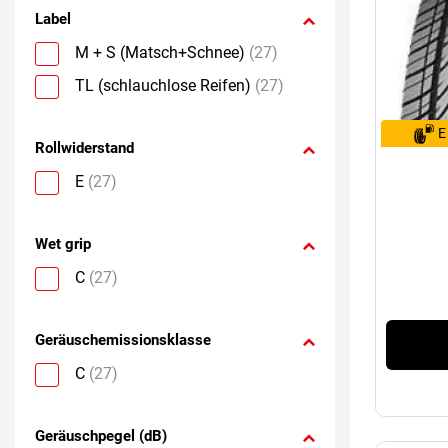
Label
M + S (Matsch+Schnee)
(27)
TL (schlauchlose Reifen)
(27)
E
Rollwiderstand
E
(27)
Wet grip
C
(27)
Geräuschemissionsklasse
C
(27)
Geräuschpegel (dB)