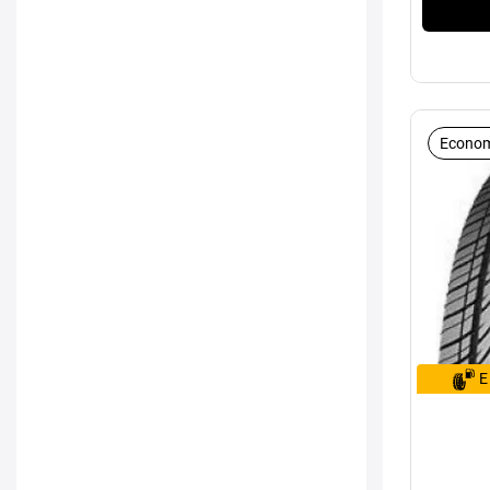
Econom
E