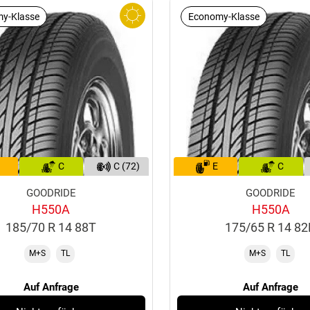
y-Klasse
Economy-Klasse
C
C (72)
E
C
GOODRIDE
GOODRIDE
H550A
H550A
185/70 R 14 88T
175/65 R 14 8
M+S
TL
M+S
TL
Auf Anfrage
Auf Anfrage