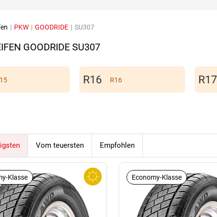
fen
|
PKW
|
GOODRIDE
|
SU307
IFEN GOODRIDE SU307
15
R16
igsten
Vom teuersten
Empfohlen
y-Klasse
Economy-Klasse