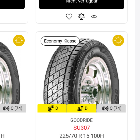
Nicht verfügbar
Economy-Klasse
C (74)
D
D
C (74)
GOODRIDE
SU307
1H
225/70 R 15 100H