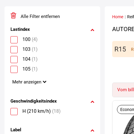
Alle Filter entfernen
Home
|
Rei
AUTORE
Lastindex
100
(4)
103
(1)
R
104
(1)
105
(1)
Mehr anzeigen
Vom bill
Geschwindigkeitsindex
Econom
H (210 km/h)
(18)
Label