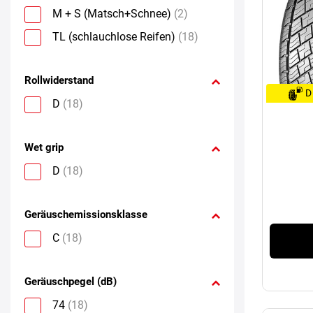
M + S (Matsch+Schnee)
(2)
TL (schlauchlose Reifen)
(18)
Rollwiderstand
D
D
(18)
Wet grip
D
(18)
Geräuschemissionsklasse
C
(18)
Geräuschpegel (dB)
74
(18)