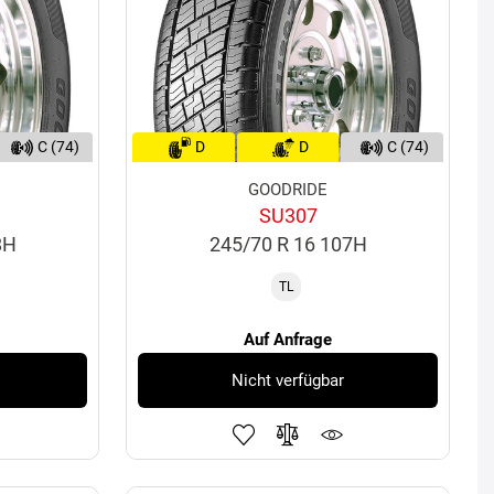
C (74)
D
D
C (74)
GOODRIDE
SU307
8H
245/70 R 16 107H
TL
Auf Anfrage
Nicht verfügbar