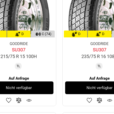
D
C (74)
D
D
GOODRIDE
GOODRIDE
SU307
SU307
215/75 R 15 100H
235/75 R 16 10
TL
TL
Auf Anfrage
Auf Anfrage
Nicht verfügbar
Nicht verfügbar