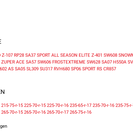
E
 Z-107
RP28
SA37 SPORT
ALL SEASON ELITE Z-401
SW608 SNOW
ZUPER ACE SA57
SW606 FROSTEXTREME
SW628
SA07
H550A
SV
602 AS
SA05
SL309
SU317
RVH680
SP06
SPORT RS
CR857
N
215-75-r-15
225-70-r-15
225-70-r-16
235-65-r-17
235-70-r-16
235-75-r
265-70-r-15
265-70-r-16
265-70-r-17
265-75-r-16
igen