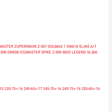
MASTER
ZUPERSNOW Z-507
SOLMAX 1
SW618
SL369 A/T
308
SW658
ICEMASTER SPIKE Z-506
MUD LEGEND SL366
-15
235-75-r-16
245-65-r-17
245-70-r-16
245-75-r-16
255-65-r-16