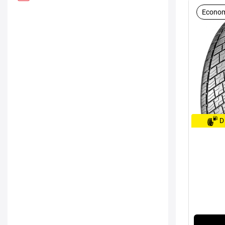
Econom
D