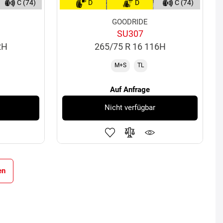
C (74)
D
D
C (74)
GOODRIDE
SU307
2H
265/75 R 16 116H
M+S
TL
Auf Anfrage
Nicht verfügbar
en