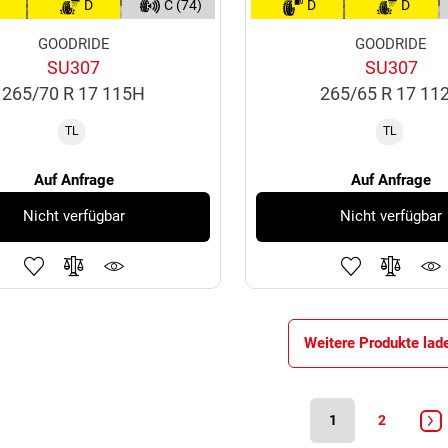
D
C (74)
D
D
GOODRIDE
GOODRIDE
SU307
SU307
265/70 R 17 115H
265/65 R 17 11
TL
TL
Auf Anfrage
Auf Anfrage
Nicht verfügbar
Nicht verfügbar
Weitere Produkte lad
1
2