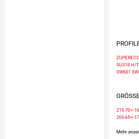
PROFIL
ZUPERECO
SU318 H/T
SW601
SW
GRÖSSE
215-70-r-16
265-65-r-17
Mehr anze