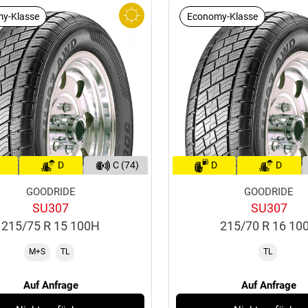
y-Klasse
Economy-Klasse
D
C (74)
D
D
GOODRIDE
GOODRIDE
SU307
SU307
215/75 R 15 100H
215/70 R 16 10
M+S
TL
TL
Auf Anfrage
Auf Anfrage