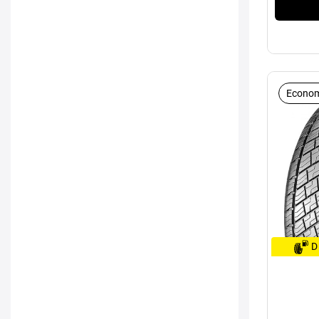
Econom
D