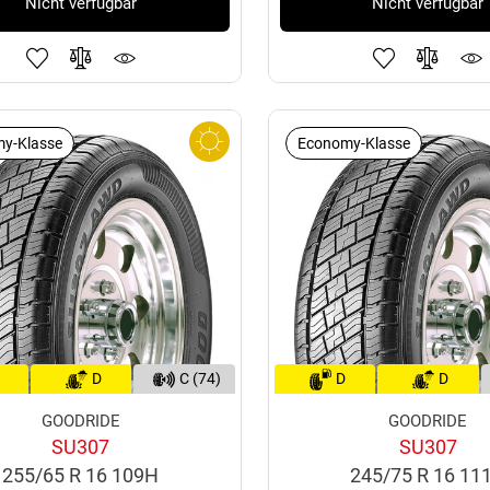
Nicht verfügbar
Nicht verfügbar
y-Klasse
Economy-Klasse
D
C (74)
D
D
GOODRIDE
GOODRIDE
SU307
SU307
255/65 R 16 109H
245/75 R 16 11