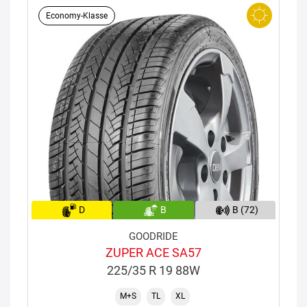
Economy-Klasse
D
B
B (72)
GOODRIDE
ZUPER ACE SA57
225/35 R 19 88W
M+S
TL
XL