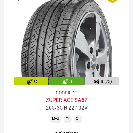
C
B
B (73)
GOODRIDE
ZUPER ACE SA57
265/35 R 22 102V
M+S
TL
XL