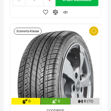
Economy-Klasse
D
B
B (72)
GOODRIDE