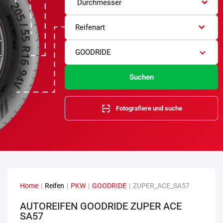
Durchmesser
Reifenart
GOODRIDE
Suchen
Fotografiere und suche
Home
|
Reifen
|
PKW
|
GOODRIDE
|
ZUPER_ACE_SA57
AUTOREIFEN GOODRIDE ZUPER ACE
SA57