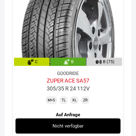
C
B
B (75)
GOODRIDE
ZUPER ACE SA57
305/35 R 24 112V
M+S
TL
XL
ZR
Auf Anfrage
Nicht verfügbar