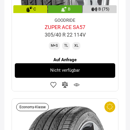
C
B
B (75)
GOODRIDE
ZUPER ACE SA57
305/40 R 22 114V
M+S
TL
XL
Auf Anfrage
Nicht verfügbar
Economy-Klasse