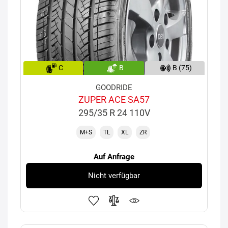
C
B
B (75)
GOODRIDE
ZUPER ACE SA57
295/35 R 24 110V
M+S
TL
XL
ZR
Auf Anfrage
Nicht verfügbar