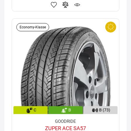
Economy-Klasse
C
B
B (73)
GOODRIDE
ZUPER ACE SA57