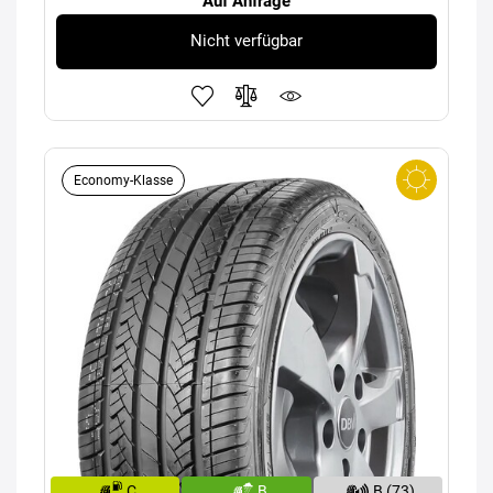
Auf Anfrage
Nicht verfügbar
Economy-Klasse
C
B
B (73)