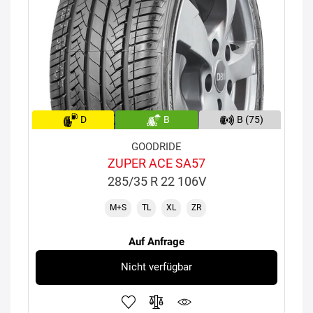
D
B
B (75)
GOODRIDE
ZUPER ACE SA57
285/35 R 22 106V
M+S
TL
XL
ZR
Auf Anfrage
Nicht verfügbar