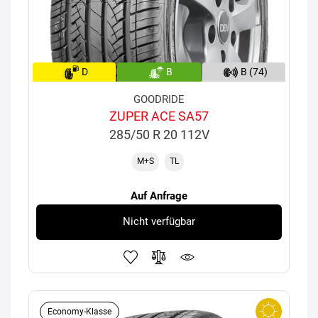
D
B
B (74)
GOODRIDE
ZUPER ACE SA57
285/50 R 20 112V
M+S
TL
Auf Anfrage
Nicht verfügbar
Economy-Klasse