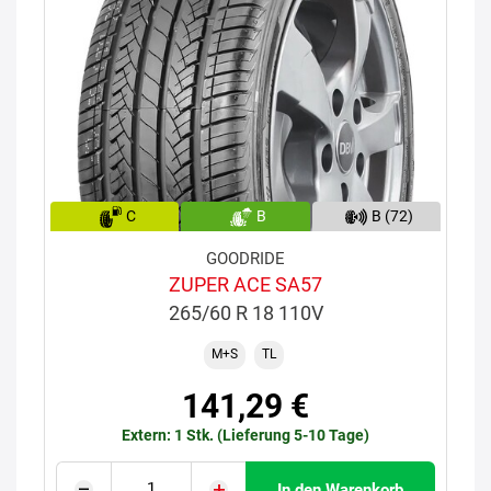
C
B
B (72)
GOODRIDE
ZUPER ACE SA57
265/60 R 18 110V
M+S
TL
141,29 €
Extern: 1 Stk. (Lieferung 5-10 Tage)
In den Warenkorb