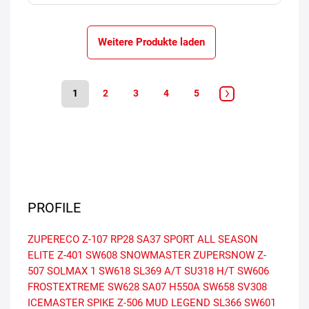
Weitere Produkte laden
1
2
3
4
5
PROFILE
ZUPERECO Z-107
RP28
SA37 SPORT
ALL SEASON
ELITE Z-401
SW608 SNOWMASTER
ZUPERSNOW Z-
507
SOLMAX 1
SW618
SL369 A/T
SU318 H/T
SW606
FROSTEXTREME
SW628
SA07
H550A
SW658
SV308
ICEMASTER SPIKE Z-506
MUD LEGEND SL366
SW601