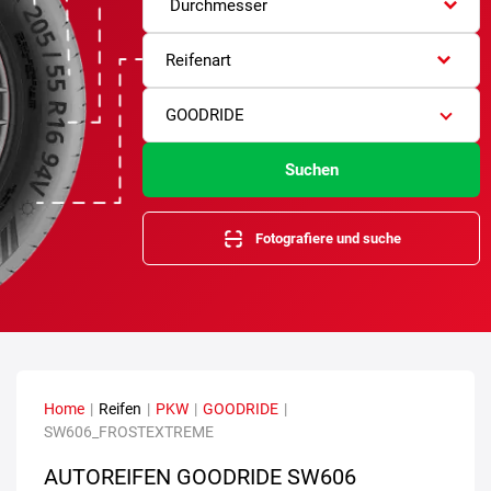
Durchmesser
Reifenart
GOODRIDE
Suchen
Fotografiere und suche
Home
|
Reifen
|
PKW
|
GOODRIDE
|
SW606_FROSTEXTREME
AUTOREIFEN GOODRIDE SW606