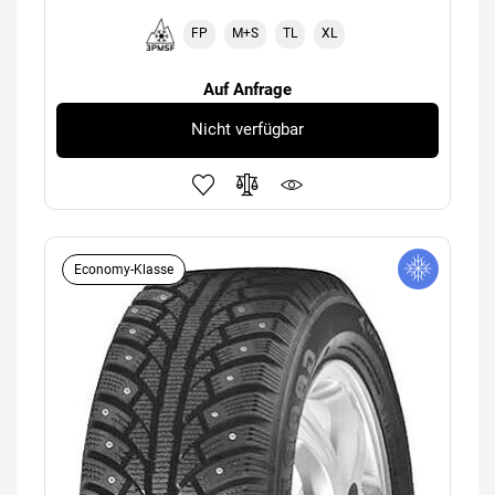
FP
M+S
TL
XL
Auf Anfrage
Nicht verfügbar
Economy-Klasse