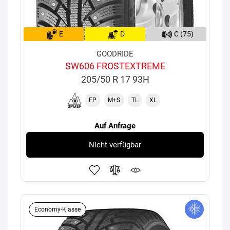
E
D
C (75)
GOODRIDE
SW606 FROSTEXTREME
205/50 R 17 93H
FP
M+S
TL
XL
Auf Anfrage
Nicht verfügbar
Economy-Klasse