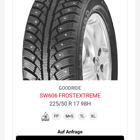
GOODRIDE
SW606 FROSTEXTREME
225/50 R 17 98H
FP
M+S
TL
XL
Auf Anfrage