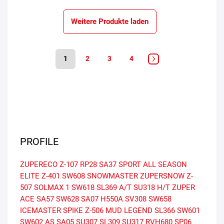
Weitere Produkte laden
1
2
3
4
PROFILE
ZUPERECO Z-107
RP28
SA37 SPORT
ALL SEASON
ELITE Z-401
SW608 SNOWMASTER
ZUPERSNOW Z-
507
SOLMAX 1
SW618
SL369 A/T
SU318 H/T
ZUPER
ACE SA57
SW628
SA07
H550A
SV308
SW658
ICEMASTER SPIKE Z-506
MUD LEGEND SL366
SW601
SW602 AS
SA05
SU307
SL309
SU317
RVH680
SP06