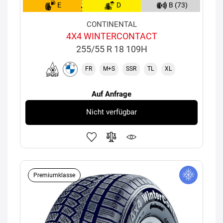
E
D
B (73)
CONTINENTAL
4X4 WINTERCONTACT
255/55 R 18 109H
FR
M+S
SSR
TL
XL
Auf Anfrage
Nicht verfügbar
Premiumklasse