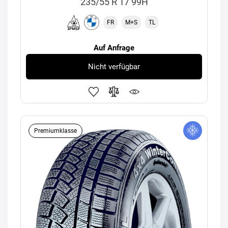
235/55 R 17 99H
FR
M+S
TL
Auf Anfrage
Nicht verfügbar
Premiumklasse