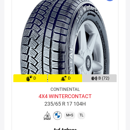
D
D
B (72)
CONTINENTAL
4X4 WINTERCONTACT
235/65 R 17 104H
M+S
TL
Auf Anfrage