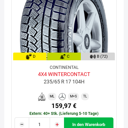
D
C
B (72)
CONTINENTAL
4X4 WINTERCONTACT
235/65 R 17 104H
ML
M+S
TL
159,97 €
Extern: 40+ Stk. (Lieferung 5-10 Tage)
In den Warenkorb