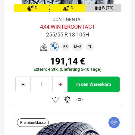
D
D
B (73)
CONTINENTAL
4X4 WINTERCONTACT
255/55 R 18 105H
FR
M+S
TL
191,14 €
Extern: 4 Stk. (Lieferung 5-10 Tage)
In den Warenkorb
Premiumklasse