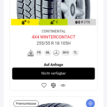
D
C
B (73)
CONTINENTAL
4X4 WINTERCONTACT
255/55 R 18 105H
FR
ML
M+S
TL
Auf Anfrage
Nicht verfügbar
Premiumklasse