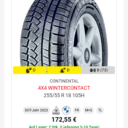
D
D
B (73)
CONTINENTAL
4X4 WINTERCONTACT
255/55 R 18 105H
DOT-Jahr 2023
FR
M+S
TL
172,55 €
Auf Lager: 2 Stk. (Lieferung 3-10 Tage)