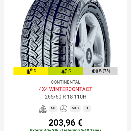
D
C
B (73)
CONTINENTAL
4X4 WINTERCONTACT
265/60 R 18 110H
ML
M+S
TL
203,96 €
Extern: 40+ Stk. (Lieferung 5-10 Tage)