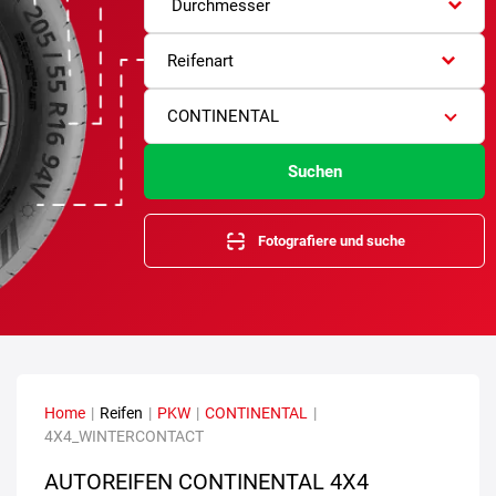
Durchmesser
Reifenart
CONTINENTAL
Suchen
Fotografiere und suche
Home
|
Reifen
|
PKW
|
CONTINENTAL
|
4X4_WINTERCONTACT
AUTOREIFEN CONTINENTAL 4X4