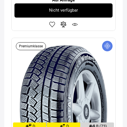
Nicht verfügbar
Premiumklasse
D
D
B (73)