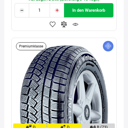
In den Warenkorb
Premiumklasse
D
D
B (73)