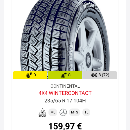
D
C
B (72)
CONTINENTAL
4X4 WINTERCONTACT
235/65 R 17 104H
ML
M+S
TL
159,97 €