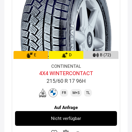
E
D
B (72)
CONTINENTAL
4X4 WINTERCONTACT
215/60 R 17 96H
FR
M+S
TL
Auf Anfrage
Nicht verfügbar