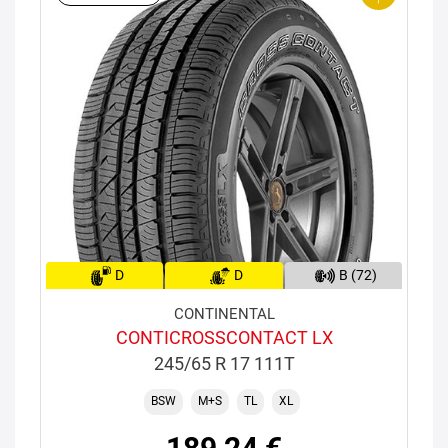
D
D
B (72)
CONTINENTAL
CONTICROSSCONTACT LX
245/65 R 17 111T
BSW
M+S
TL
XL