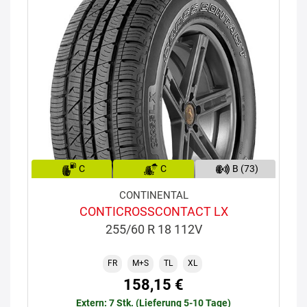
C
C
B (73)
CONTINENTAL
CONTICROSSCONTACT LX
255/60 R 18 112V
FR
M+S
TL
XL
158,15 €
Extern: 7 Stk. (Lieferung 5-10 Tage)