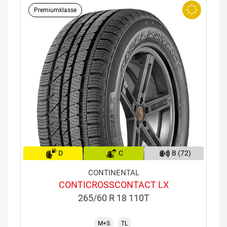
Premiumklasse
D
C
B (72)
CONTINENTAL
CONTICROSSCONTACT LX
265/60 R 18 110T
M+S
TL