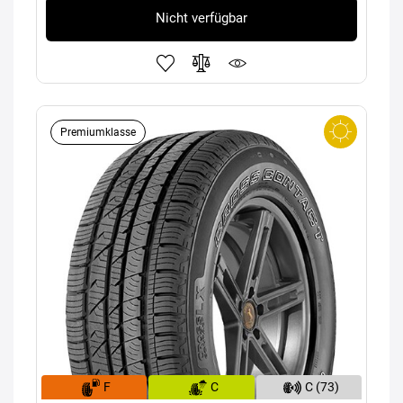
Nicht verfügbar
Premiumklasse
F
C
C (73)