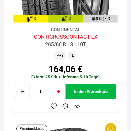
D
C
B (72)
CONTINENTAL
CONTICROSSCONTACT LX
265/60 R 18 110T
M+S
TL
164,06 €
Extern: 25 Stk. (Lieferung 5-10 Tage)
In den Warenkorb
Premiumklasse