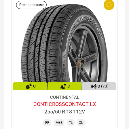
Premiumklasse
C
C
B (73)
CONTINENTAL
CONTICROSSCONTACT LX
255/60 R 18 112V
FR
M+S
TL
XL