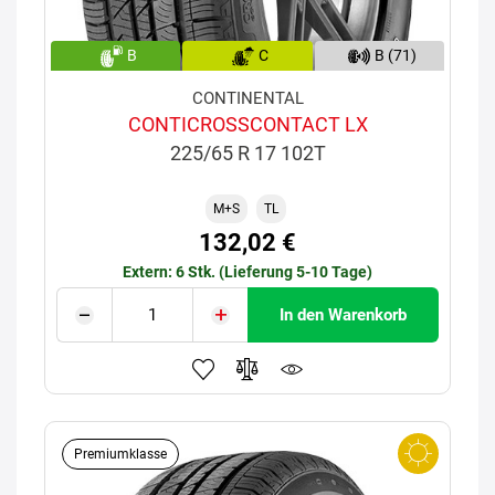
B
C
B (71)
CONTINENTAL
CONTICROSSCONTACT LX
225/65 R 17 102T
M+S
TL
132,02 €
Extern: 6 Stk. (Lieferung 5-10 Tage)
In den Warenkorb
Premiumklasse