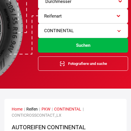
Durchmesser
Reifenart
CONTINENTAL
Suchen
Fotografiere und suche
Home
|
Reifen
|
PKW
|
CONTINENTAL
|
CONTICROSSCONTACT_LX
AUTOREIFEN CONTINENTAL