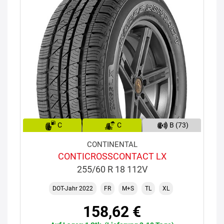
C
C
B (73)
CONTINENTAL
CONTICROSSCONTACT LX
255/60 R 18 112V
DOT-Jahr 2022
FR
M+S
TL
XL
158,62 €