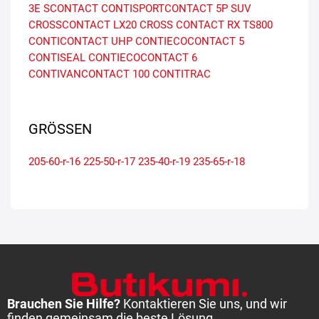
3E
SCONTACT
CONTISPORTCONTACT 5P SUV
CROSSCONTACT LX20
CROSS CONTACT RX
TS800
CONTICONTACT UHP
CONTIECOCONTACT 5
CONTISEAL
CONTIECOCONTACT 6
CONTIVANCONTACT 100
CONTITRAC
GRÖSSEN
205-60-r-16
225-50-r-17
235-40-r-19
235-65-r-18
Brauchen Sie Hilfe?
Kontaktieren Sie uns, und wir
finden gemeinsam die beste Lösung.