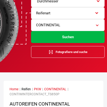
Durchmesser
Reifenart
CONTINENTAL
Suchen
Fotografiere und suche
Home
|
Reifen
|
PKW
|
CONTINENTAL
|
CONTIWINTERCONTACT_TS850P
AUTOREIFEN CONTINENTAL