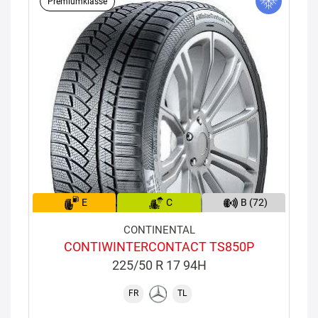
Premiumklasse
E
C
B (72)
CONTINENTAL
CONTIWINTERCONTACT TS850P
225/50 R 17 94H
FR
TL