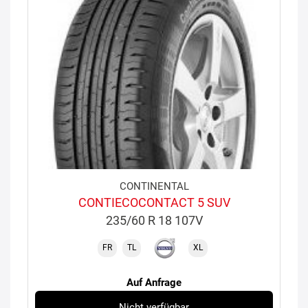
CONTINENTAL
CONTIECOCONTACT 5 SUV
235/60 R 18 107V
FR
TL
XL
Auf Anfrage
Nicht verfügbar