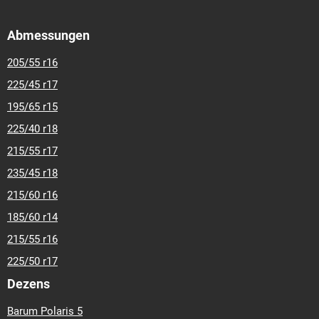
Abmessungen
205/55 r16
225/45 r17
195/65 r15
225/40 r18
215/55 r17
235/45 r18
215/60 r16
185/60 r14
215/55 r16
225/50 r17
Dezens
Barum Polaris 5