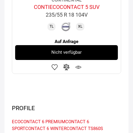
CONTIECOCONTACT 5 SUV
235/55 R 18 104V
TL
XL
Auf Anfrage
Nicht verfügbar
PROFILE
ECOCONTACT 6
PREMIUMCONTACT 6
SPORTCONTACT 6
WINTERCONTACT TS860S