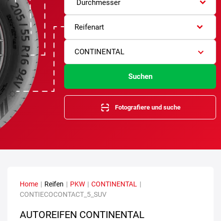
Durchmesser
Reifenart
CONTINENTAL
Suchen
Fotografiere und suche
Home
|
Reifen
|
PKW
|
CONTINENTAL
|
CONTIECOCONTACT_5_SUV
AUTOREIFEN CONTINENTAL