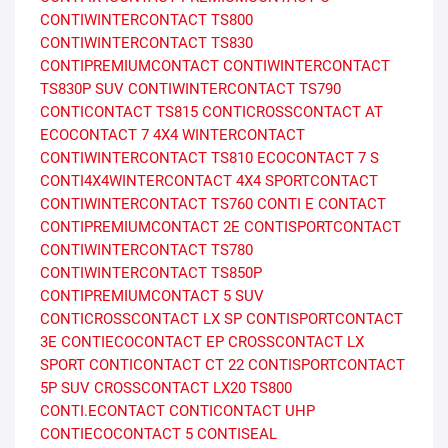
CONTIWINTERCONTACT TS800
CONTIWINTERCONTACT TS830
CONTIPREMIUMCONTACT
CONTIWINTERCONTACT
TS830P SUV
CONTIWINTERCONTACT TS790
CONTICONTACT TS815
CONTICROSSCONTACT AT
ECOCONTACT 7
4X4 WINTERCONTACT
CONTIWINTERCONTACT TS810
ECOCONTACT 7 S
CONTI4X4WINTERCONTACT
4X4 SPORTCONTACT
CONTIWINTERCONTACT TS760
CONTI E CONTACT
CONTIPREMIUMCONTACT 2E
CONTISPORTCONTACT
CONTIWINTERCONTACT TS780
CONTIWINTERCONTACT TS850P
CONTIPREMIUMCONTACT 5 SUV
CONTICROSSCONTACT LX SP
CONTISPORTCONTACT
3E
CONTIECOCONTACT EP
CROSSCONTACT LX
SPORT
CONTICONTACT CT 22
CONTISPORTCONTACT
5P SUV
CROSSCONTACT LX20
TS800
CONTI.ECONTACT
CONTICONTACT UHP
CONTIECOCONTACT 5 CONTISEAL