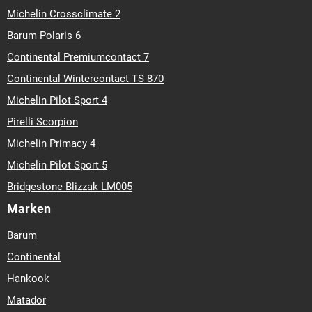
Michelin Crossclimate 2
Barum Polaris 6
Continental Premiumcontact 7
Continental Wintercontact TS 870
Michelin Pilot Sport 4
Pirelli Scorpion
Michelin Primacy 4
Michelin Pilot Sport 5
Bridgestone Blizzak LM005
Marken
Barum
Continental
Hankook
Matador