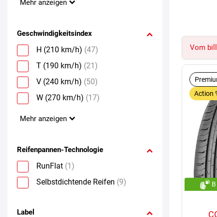
Mehr anzeigen
Geschwindigkeitsindex
Vom bill
H (210 km/h)
(47)
T (190 km/h)
(21)
Premiu
V (240 km/h)
(50)
Action 
W (270 km/h)
(17)
Mehr anzeigen
Reifenpannen-Technologie
RunFlat
(1)
Selbstdichtende Reifen
(9)
B
Label
C