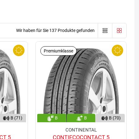
Wir haben für Sie 137 Produkte gefunden
Premiumklasse
B (71)
B
B
B (70)
CONTINENTAL
CT 5
CONTIECOCONTACT 5