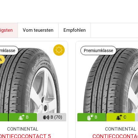
(71)
igsten
Vom teuersten
Empfohlen
mklasse
Premiumklasse
%
B
B (70)
B
C
CONTINENTAL
CONTINENTAL
ONTIECOCONTACT 5
CONTIECOCONTA