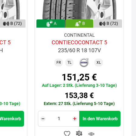
B (72)
A
B
B (72)
CONTINENTAL
CT 5
CONTIECOCONTACT 5
5H
235/60 R 18 107V
FR
TL
XL
151,25 €
Auf Lager: 2 Stk. (Lieferung 3-10 Tage)
€
153,38 €
 3-10 Tage)
Extern: 27 Stk. (Lieferung 5-10 Tage)
 Warenkorb
In den Warenkorb