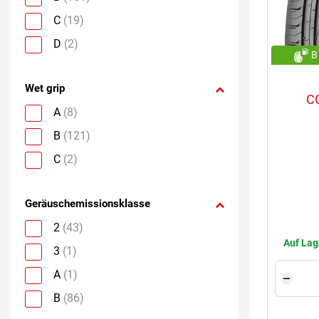
C
(19)
D
(2)
B
Wet grip
C
A
(8)
B
(121)
C
(2)
Geräuschemissionsklasse
2
(43)
Auf Lag
3
(1)
A
(1)
B
(86)