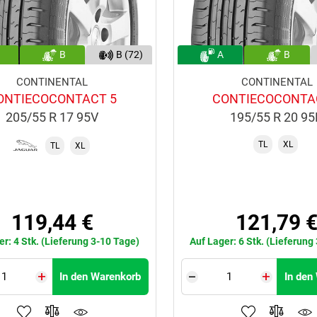
B
B (72)
A
B
CONTINENTAL
CONTINENTAL
ONTIECOCONTACT 5
CONTIECOCONTA
205/55 R 17 95V
195/55 R 20 9
TL
XL
TL
XL
119,44 €
121,79 
er: 4 Stk. (Lieferung 3-10 Tage)
Auf Lager: 6 Stk. (Lieferung
In den Warenkorb
In den