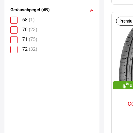
Geräuschpegel (dB)
68
(1)
Premiu
70
(23)
71
(75)
72
(32)
B
C