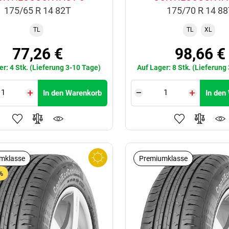
175/65 R 14 82T
175/70 R 14 8
TL
TL
XL
77,26 €
98,66 €
er: 4 Stk. (Lieferung 3-10 Tage)
Auf Lager: 8 Stk. (Lieferung
In den Warenkorb
In den
mklasse
Premiumklasse
%