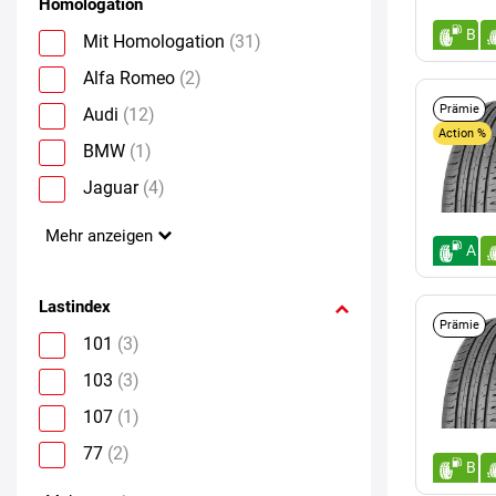
Homologation
B
Mit Homologation
(31)
Alfa Romeo
(2)
Prämie
Audi
(12)
Action %
BMW
(1)
Jaguar
(4)
Mehr anzeigen
A
Lastindex
Prämie
101
(3)
103
(3)
107
(1)
77
(2)
B