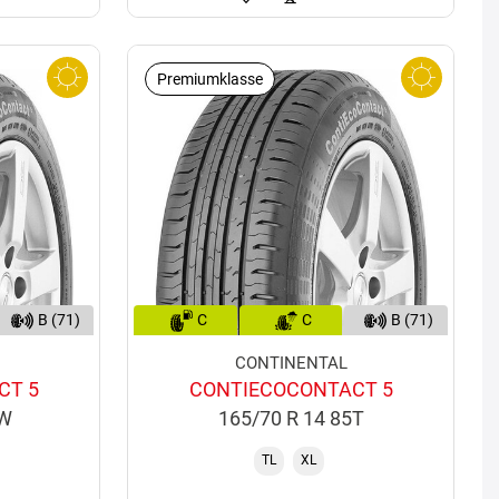
Premiumklasse
B (71)
C
C
B (71)
CONTINENTAL
CT 5
CONTIECOCONTACT 5
6W
165/70 R 14 85T
TL
XL