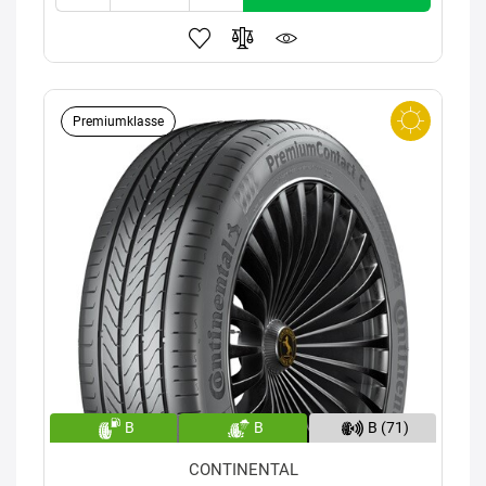
Premiumklasse
B
B
B (71)
CONTINENTAL