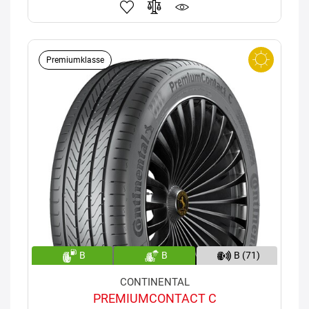
Premiumklasse
B
B
B (71)
CONTINENTAL
PREMIUMCONTACT C