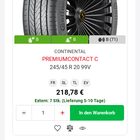
B
B
B (71)
CONTINENTAL
PREMIUMCONTACT C
245/45 R 20 99V
FR
SL
TL
EV
218,78 €
Extern: 7 Stk. (Lieferung 5-10 Tage)
In den Warenkorb