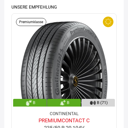
UNSERE EMPFEHLUNG
Premiumklasse
B
B
B (71)
CONTINENTAL
PREMIUMCONTACT C
235/50 R 20 104V