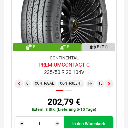
B
B
B (71)
CONTINENTAL
PREMIUMCONTACT C
235/50 R 20 104V
C
CONTI-SEAL
CONTI-SILENT
FR
TL
XL
202,79 €
Extern: 8 Stk. (Lieferung 5-10 Tage)
In den Warenkorb