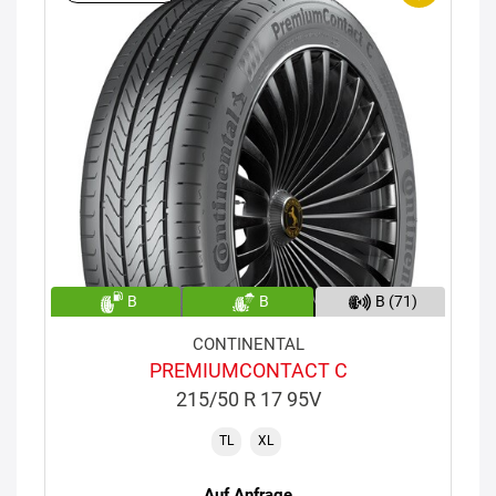
B
B
B (71)
CONTINENTAL
PREMIUMCONTACT C
215/50 R 17 95V
TL
XL
Auf Anfrage