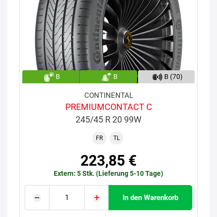
B
B
B (70)
CONTINENTAL
PREMIUMCONTACT C
245/45 R 20 99W
FR
TL
223,85 €
Extern: 5 Stk. (Lieferung 5-10 Tage)
In den Warenkorb