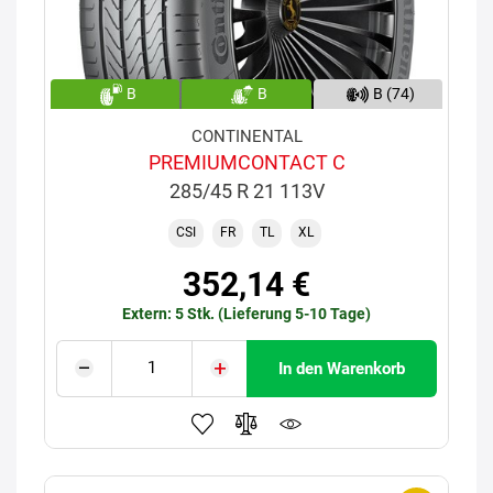
B
B
B (74)
CONTINENTAL
PREMIUMCONTACT C
285/45 R 21 113V
CSI
FR
TL
XL
352,14 €
Extern: 5 Stk. (Lieferung 5-10 Tage)
In den Warenkorb