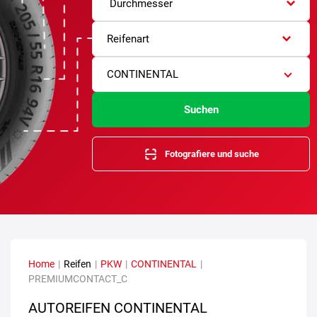
Durchmesser
Reifenart
CONTINENTAL
Suchen
Fotografiere und suche
Home
|
Reifen
|
PKW
|
CONTINENTAL
|
PREMIUMCONTACT_C
AUTOREIFEN CONTINENTAL