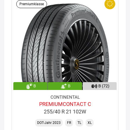
Premiumklasse
B
B
B (72)
CONTINENTAL
PREMIUMCONTACT C
255/40 R 21 102W
DOT-Jahr 2023
FR
TL
XL