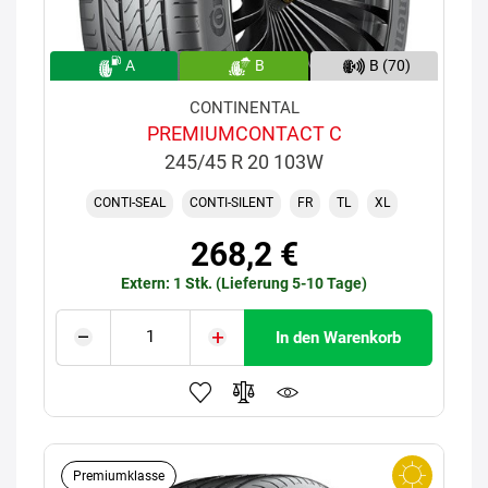
A
B
B (70)
CONTINENTAL
PREMIUMCONTACT C
245/45 R 20 103W
CONTI-SEAL
CONTI-SILENT
FR
TL
XL
268,2 €
Extern: 1 Stk. (Lieferung 5-10 Tage)
In den Warenkorb
Premiumklasse