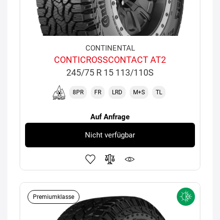
CONTINENTAL
CONTICROSSCONTACT AT2
245/75 R 15 113/110S
8PR
FR
LRD
M+S
TL
Auf Anfrage
Nicht verfügbar
Premiumklasse