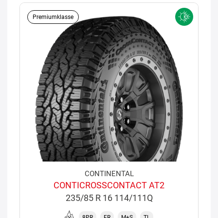
Premiumklasse
CONTINENTAL
CONTICROSSCONTACT AT2
235/85 R 16 114/111Q
8PR
FR
M+S
TL