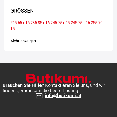
GRÖSSEN
215-65-r-16
235-85-r-16
245-75-r-15
245-75-r-16
255-70-r-
15
Mehr anzeigen
Brauchen Sie Hilfe?
Kontaktieren Sie uns, und wir
finden gemeinsam die beste Lösung.
info@butikumi.at