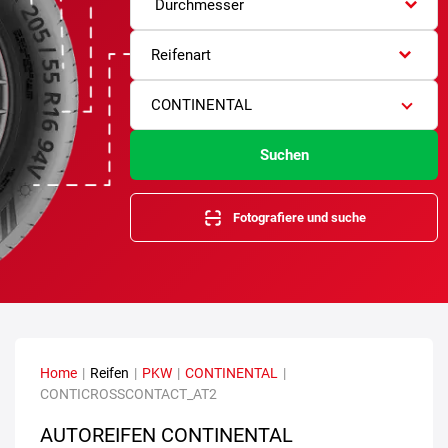
Durchmesser
Reifenart
CONTINENTAL
Suchen
Fotografiere und suche
Home
|
Reifen
|
PKW
|
CONTINENTAL
|
CONTICROSSCONTACT_AT2
AUTOREIFEN CONTINENTAL