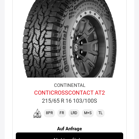
CONTINENTAL
CONTICROSSCONTACT AT2
215/65 R 16 103/100S
8PR
FR
LRD
M+S
TL
Auf Anfrage