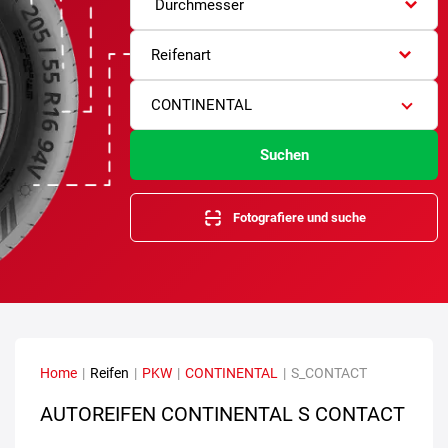
Durchmesser
Reifenart
CONTINENTAL
Suchen
Fotografiere und suche
Home
|
Reifen
|
PKW
|
CONTINENTAL
|
S_CONTACT
AUTOREIFEN CONTINENTAL S CONTACT