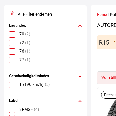
Alle Filter entfernen
Home
|
Rei
AUTORE
Lastindex
70
(2)
72
(1)
R
76
(1)
77
(1)
Geschwindigkeitsindex
Vom bill
T (190 km/h)
(5)
Premiu
Label
3PMSF
(4)