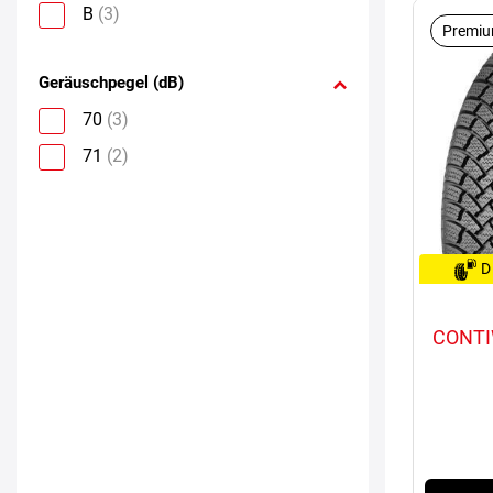
B
(3)
Premiu
Geräuschpegel (dB)
70
(3)
71
(2)
D
CONTI