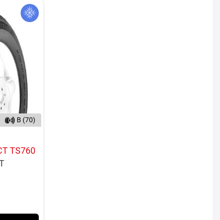
B (70)
T TS760
0T