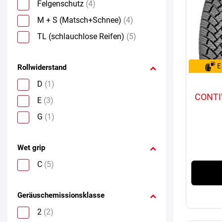
Felgenschutz
(4)
M + S (Matsch+Schnee)
(4)
TL (schlauchlose Reifen)
(5)
E
Rollwiderstand
D
(1)
CONTI
E
(3)
G
(1)
Wet grip
C
(5)
Geräuschemissionsklasse
2
(2)