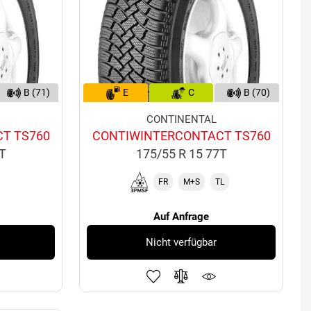
B (71)
E
C
B (70)
CONTINENTAL
T TS760
CONTIWINTERCONTACT TS760
6T
175/55 R 15 77T
FR
M+S
TL
Auf Anfrage
Nicht verfügbar