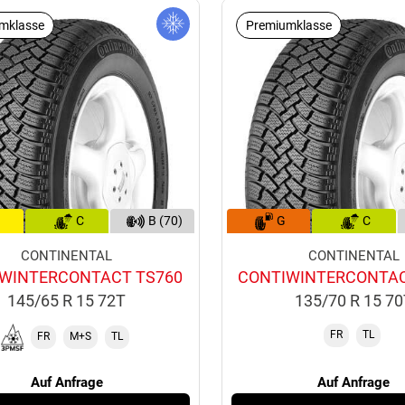
mklasse
Premiumklasse
C
B (70)
G
C
CONTINENTAL
CONTINENTAL
WINTERCONTACT TS760
CONTIWINTERCONTAC
145/65 R 15 72T
135/70 R 15 7
FR
TL
FR
M+S
TL
Auf Anfrage
Auf Anfrage