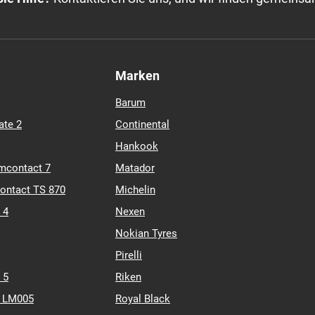
Marken
Barum
ate 2
Continental
Hankook
mcontact 7
Matador
contact TS 870
Michelin
 4
Nexen
Nokian Tyres
Pirelli
 5
Riken
k LM005
Royal Black