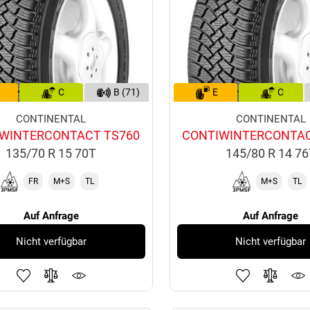
C
B (71)
E
C
CONTINENTAL
CONTINENTAL
WINTERCONTACT TS760
CONTIWINTERCONTAC
135/70 R 15 70T
145/80 R 14 7
FR
M+S
TL
M+S
TL
Auf Anfrage
Auf Anfrage
Nicht verfügbar
Nicht verfügbar