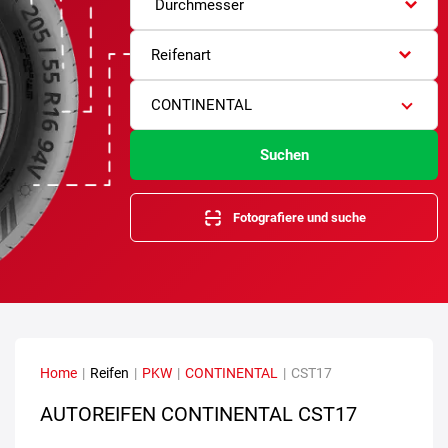
Durchmesser
Reifenart
CONTINENTAL
Suchen
Fotografiere und suche
Home
|
Reifen
|
PKW
|
CONTINENTAL
|
CST17
AUTOREIFEN CONTINENTAL CST17