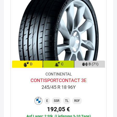
D
C
B (71)
CONTINENTAL
CONTISPORTCONTACT 3E
245/45 R 18 96Y
E
SSR
TL
ROF
192,05 €
Auf Lager: 2 Stk. (Lieferung 3-10 Tage)