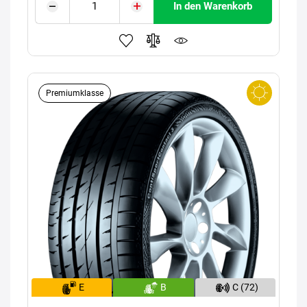
In den Warenkorb
Premiumklasse
E
B
C (72)