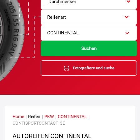
Durchmesser
Reifenart
CONTINENTAL
Suchen
Fotografiere und suche
Home
|
Reifen
|
PKW
|
CONTINENTAL
|
CONTISPORTCONTACT_3E
AUTOREIFEN CONTINENTAL