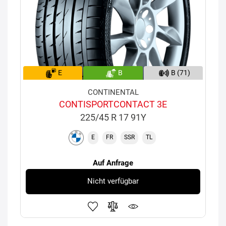
E
B
B (71)
CONTINENTAL
CONTISPORTCONTACT 3E
225/45 R 17 91Y
E
FR
SSR
TL
Auf Anfrage
Nicht verfügbar