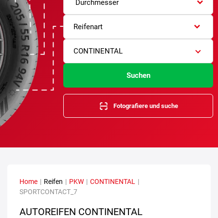
Durchmesser
Reifenart
CONTINENTAL
Suchen
Fotografiere und suche
Home
|
Reifen
|
PKW
|
CONTINENTAL
|
SPORTCONTACT_7
AUTOREIFEN CONTINENTAL