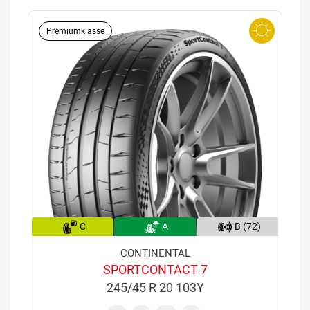
Premiumklasse
C
A
B (72)
CONTINENTAL
SPORTCONTACT 7
245/45 R 20 103Y