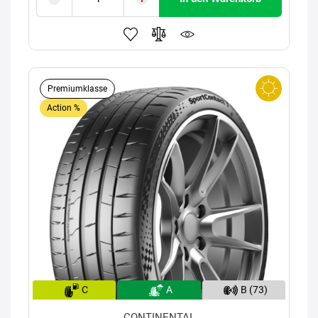
Premiumklasse
Action %
C
A
B (73)
CONTINENTAL