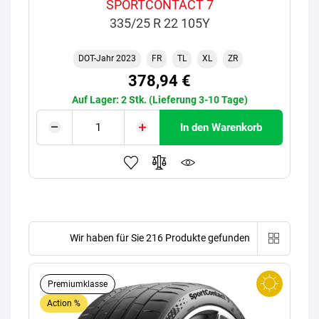
SPORTCONTACT 7
335/25 R 22 105Y
DOT-Jahr 2023
FR
TL
XL
ZR
378,94 €
Auf Lager: 2 Stk. (Lieferung 3-10 Tage)
In den Warenkorb
Wir haben für Sie 216 Produkte gefunden
Premiumklasse
Action %