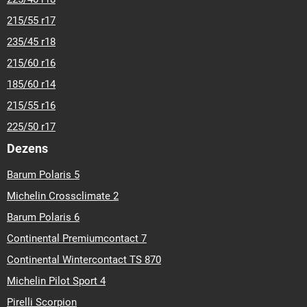
20
305-25-r-21
305-25-r-22
305-30-r-19
305-30-r-20
305-
215/55 r17
30-r-21
315-25-r-22
315-25-r-23
315-30-r-21
315-30-r-22
235/45 r18
315-30-r-23
315-35-r-20
315-35-r-21
315-35-r-22
315-40-r-
21
325-25-r-20
325-30-r-21
325-35-r-20
325-35-r-22
325-
215/60 r16
35-r-23
335-25-r-22
345-25-r-24
185/60 r14
215/55 r16
225/50 r17
Dezens
Barum Polaris 5
Michelin Crossclimate 2
Barum Polaris 6
Continental Premiumcontact 7
Continental Wintercontact TS 870
Michelin Pilot Sport 4
Pirelli Scorpion