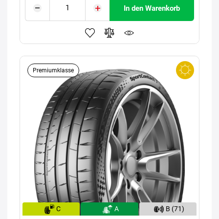
In den Warenkorb
Premiumklasse
C
A
B (71)