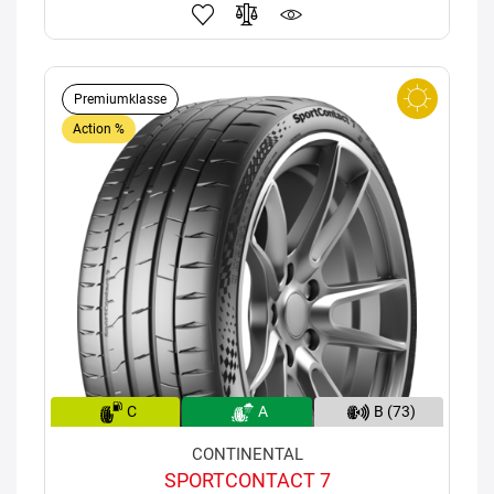
Premiumklasse
Action %
C
A
B (73)
CONTINENTAL
SPORTCONTACT 7