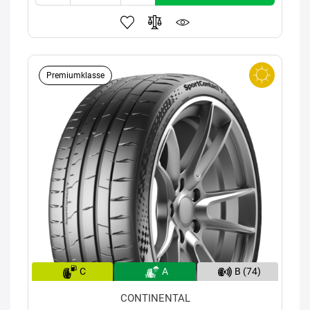
Premiumklasse
C
A
B (74)
CONTINENTAL