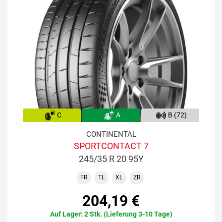
C
A
B (72)
CONTINENTAL
SPORTCONTACT 7
245/35 R 20 95Y
FR
TL
XL
ZR
204,19 €
Auf Lager: 2 Stk. (Lieferung 3-10 Tage)