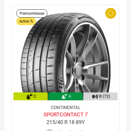
Premiumklasse
Action %
C
A
B (72)
CONTINENTAL
SPORTCONTACT 7
215/40 R 18 89Y