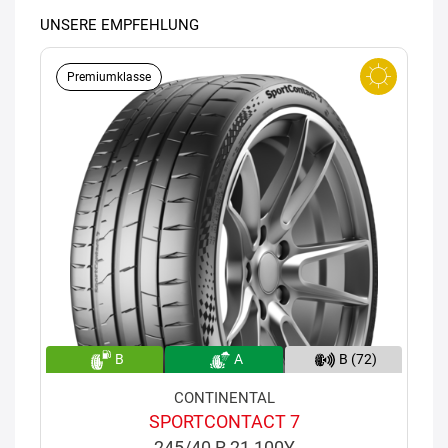
UNSERE EMPFEHLUNG
Premiumklasse
B
A
B (72)
CONTINENTAL
SPORTCONTACT 7
245/40 R 21 100Y