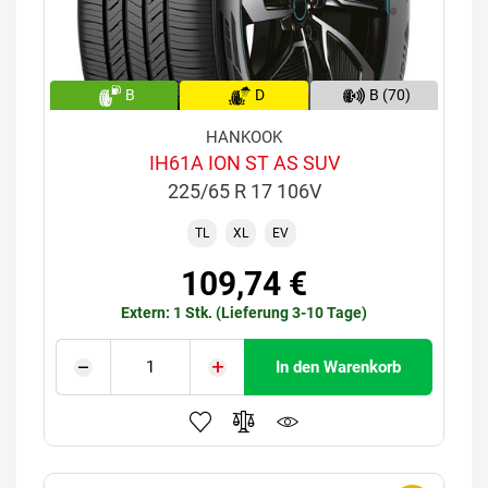
B
D
B (70)
HANKOOK
IH61A ION ST AS SUV
225/65 R 17 106V
TL
XL
EV
109,74 €
Extern: 1 Stk. (Lieferung 3-10 Tage)
In den Warenkorb