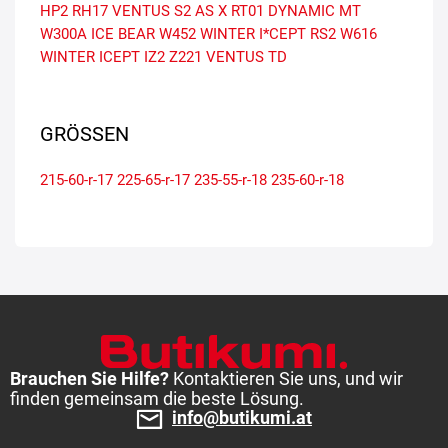
HP2
RH17 VENTUS S2 AS X
RT01 DYNAMIC MT
W300A ICE BEAR
W452 WINTER I*CEPT RS2
W616
WINTER ICEPT IZ2
Z221 VENTUS TD
GRÖSSEN
215-60-r-17
225-65-r-17
235-55-r-18
235-60-r-18
Brauchen Sie Hilfe?
Kontaktieren Sie uns, und wir
finden gemeinsam die beste Lösung.
info@butikumi.at