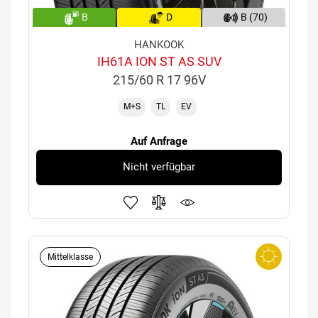
B
D
B (70)
HANKOOK
IH61A ION ST AS SUV
215/60 R 17 96V
M+S
TL
EV
Auf Anfrage
Nicht verfügbar
Mittelklasse