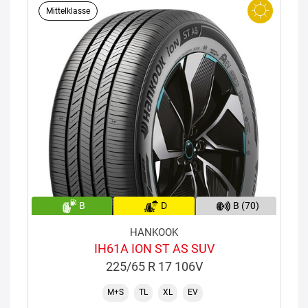
Mittelklasse
B
D
B (70)
HANKOOK
IH61A ION ST AS SUV
225/65 R 17 106V
M+S
TL
XL
EV