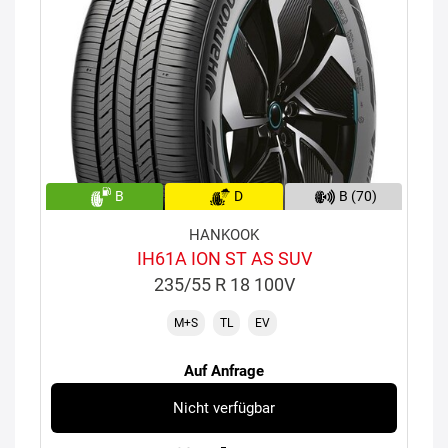
B
D
B (70)
HANKOOK
IH61A ION ST AS SUV
235/55 R 18 100V
M+S
TL
EV
Auf Anfrage
Nicht verfügbar