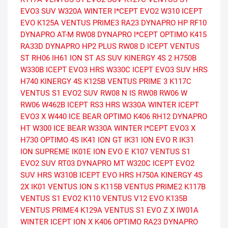
EVO3 SUV
W320A WINTER I*CEPT EVO2
W310 ICEPT
EVO
K125A VENTUS PRIME3
RA23 DYNAPRO HP
RF10
DYNAPRO AT-M
RW08 DYNAPRO I*CEPT
OPTIMO K415
RA33D DYNAPRO HP2 PLUS
RW08 D ICEPT
VENTUS
ST RH06
IH61 ION ST AS SUV
KINERGY 4S 2 H750B
W330B ICEPT EVO3 HRS
W330C ICEPT EVO3 SUV HRS
H740 KINERGY 4S
K125B VENTUS PRIME 3
K117C
VENTUS S1 EVO2 SUV
RW08 N IS RW08
RW06 W
RW06
W462B ICEPT RS3 HRS
W330A WINTER ICEPT
EVO3 X
W440 ICE BEAR
OPTIMO K406
RH12 DYNAPRO
HT
W300 ICE BEAR
W330A WINTER I*CEPT EVO3 X
H730 OPTIMO 4S
IK41 ION GT
IK31 ION EVO R
IK31
ION SUPREME
IK01E ION EVO E
K107 VENTUS S1
EVO2 SUV
RT03 DYNAPRO MT
W320C ICEPT EVO2
SUV HRS
W310B ICEPT EVO HRS
H750A KINERGY 4S
2X
IK01 VENTUS ION S
K115B VENTUS PRIME2
K117B
VENTUS S1 EVO2
K110 VENTUS V12 EVO
K135B
VENTUS PRIME4
K129A VENTUS S1 EVO Z X
IW01A
WINTER ICEPT ION X
K406 OPTIMO
RA23 DYNAPRO