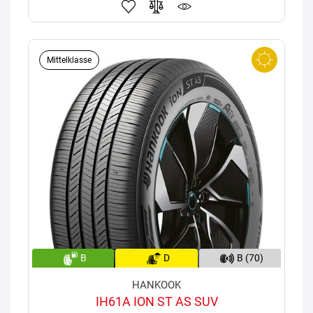
Mittelklasse
B
D
B (70)
HANKOOK
IH61A ION ST AS SUV