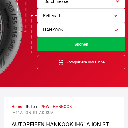
Durchmesser
Reifenart
HANKOOK
Suchen
Fotografiere und suche
Home
|
Reifen
|
PKW
|
HANKOOK
|
IH61A_ION_ST_AS_SUV
AUTOREIFEN HANKOOK IH61A ION ST