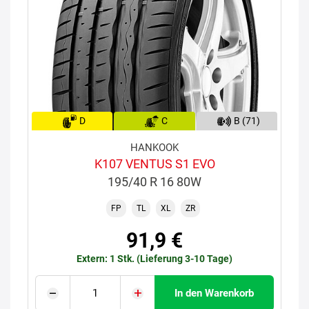
D
C
B (71)
HANKOOK
K107 VENTUS S1 EVO
195/40 R 16 80W
FP
TL
XL
ZR
91,9 €
Extern: 1 Stk. (Lieferung 3-10 Tage)
In den Warenkorb