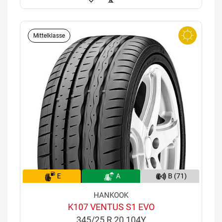
Mittelklasse
E
A
B (71)
HANKOOK
K107 VENTUS S1 EVO
345/25 R 20 104Y