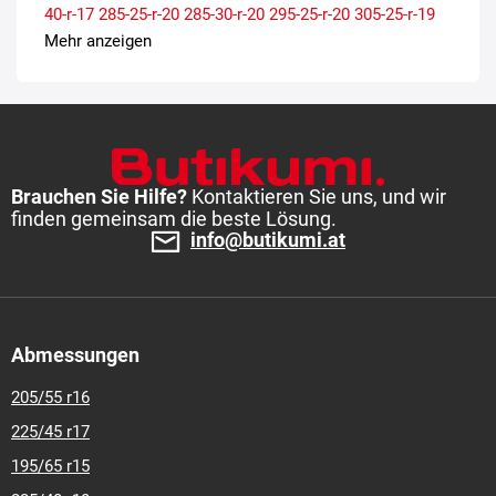
40-r-17
285-25-r-20
285-30-r-20
295-25-r-20
305-25-r-19
305-25-r-20
345-25-r-20
Mehr anzeigen
Brauchen Sie Hilfe?
Kontaktieren Sie uns, und wir
finden gemeinsam die beste Lösung.
info@butikumi.at
Abmessungen
205/55 r16
225/45 r17
195/65 r15