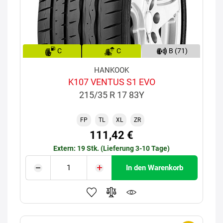
C
C
B (71)
HANKOOK
K107 VENTUS S1 EVO
215/35 R 17 83Y
FP
TL
XL
ZR
111,42 €
Extern: 19 Stk. (Lieferung 3-10 Tage)
In den Warenkorb