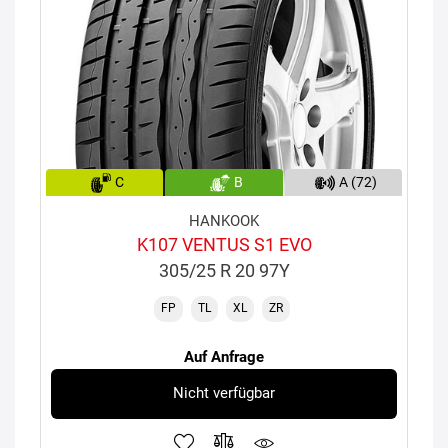
C
B
A (72)
HANKOOK
K107 VENTUS S1 EVO
305/25 R 20 97Y
FP
TL
XL
ZR
Auf Anfrage
Nicht verfügbar