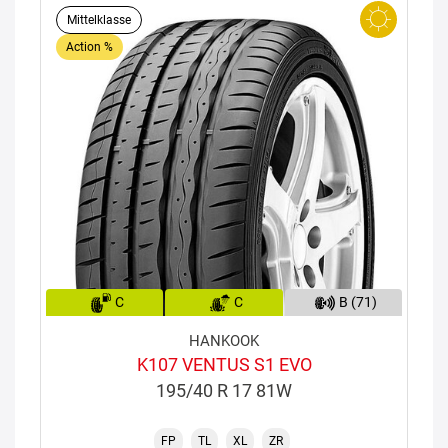
Mittelklasse
Action %
C
C
B (71)
HANKOOK
K107 VENTUS S1 EVO
195/40 R 17 81W
FP
TL
XL
ZR