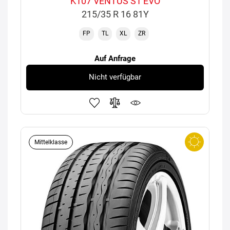
K107 VENTUS S1 EVO
215/35 R 16 81Y
FP
TL
XL
ZR
Auf Anfrage
Nicht verfügbar
Mittelklasse