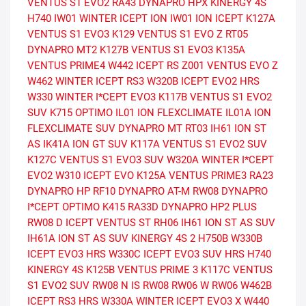
VENTUS S1 EVO2
RA43 DYNAPRO HPX
KINERGY 4S
H740
IW01 WINTER ICEPT ION
IW01 ION ICEPT
K127A
VENTUS S1 EVO3
K129 VENTUS S1 EVO Z
RT05
DYNAPRO MT2
K127B VENTUS S1 EVO3
K135A
VENTUS PRIME4
W442 ICEPT RS
Z001 VENTUS EVO Z
W462 WINTER ICEPT RS3
W320B ICEPT EVO2 HRS
W330 WINTER I*CEPT EVO3
K117B VENTUS S1 EVO2
SUV
K715 OPTIMO
IL01 ION FLEXCLIMATE
IL01A ION
FLEXCLIMATE SUV
DYNAPRO MT RT03
IH61 ION ST
AS
IK41A ION GT SUV
K117A VENTUS S1 EVO2 SUV
K127C VENTUS S1 EVO3 SUV
W320A WINTER I*CEPT
EVO2
W310 ICEPT EVO
K125A VENTUS PRIME3
RA23
DYNAPRO HP
RF10 DYNAPRO AT-M
RW08 DYNAPRO
I*CEPT
OPTIMO K415
RA33D DYNAPRO HP2 PLUS
RW08 D ICEPT
VENTUS ST RH06
IH61 ION ST AS SUV
IH61A ION ST AS SUV
KINERGY 4S 2 H750B
W330B
ICEPT EVO3 HRS
W330C ICEPT EVO3 SUV HRS
H740
KINERGY 4S
K125B VENTUS PRIME 3
K117C VENTUS
S1 EVO2 SUV
RW08 N IS RW08
RW06 W RW06
W462B
ICEPT RS3 HRS
W330A WINTER ICEPT EVO3 X
W440