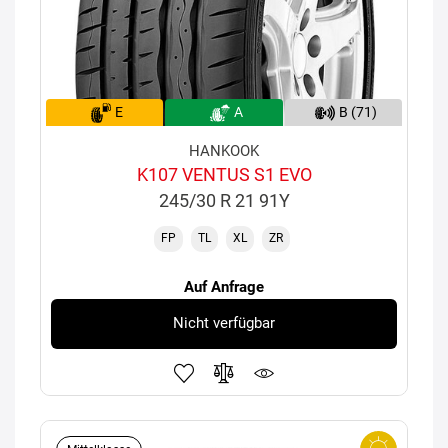
E
A
B (71)
HANKOOK
K107 VENTUS S1 EVO
245/30 R 21 91Y
FP
TL
XL
ZR
Auf Anfrage
Nicht verfügbar