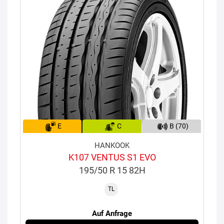
E
C
B (70)
HANKOOK
K107 VENTUS S1 EVO
195/50 R 15 82H
TL
Auf Anfrage