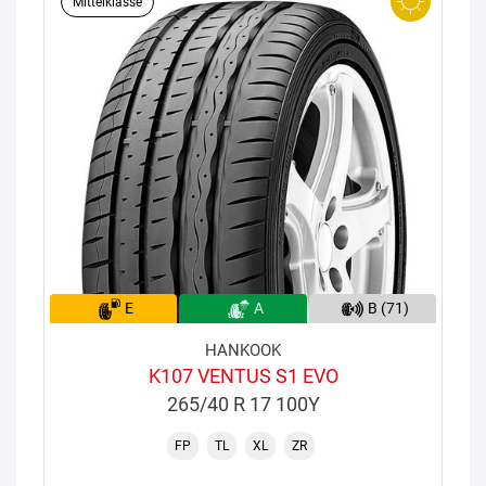
Mittelklasse
E
A
B (71)
HANKOOK
K107 VENTUS S1 EVO
265/40 R 17 100Y
FP
TL
XL
ZR