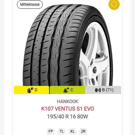
Mittelklasse
D
C
B (71)
HANKOOK
K107 VENTUS S1 EVO
195/40 R 16 80W
FP
TL
XL
ZR