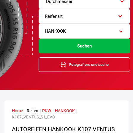
Durchmesser
Reifenart
HANKOOK
Suchen
Fotografiere und suche
Home
|
Reifen
|
PKW
|
HANKOOK
|
K107_VENTUS_S1_EVO
AUTOREIFEN HANKOOK K107 VENTUS