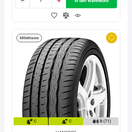
In den Warenkorb
Mittelklasse
C
C
B (71)