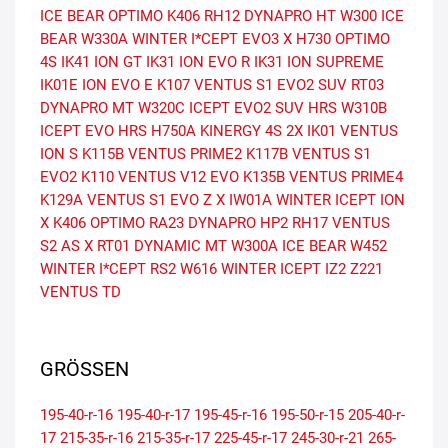
ICE BEAR
OPTIMO K406
RH12 DYNAPRO HT
W300 ICE
BEAR
W330A WINTER I*CEPT EVO3 X
H730 OPTIMO
4S
IK41 ION GT
IK31 ION EVO R
IK31 ION SUPREME
IK01E ION EVO E
K107 VENTUS S1 EVO2 SUV
RT03
DYNAPRO MT
W320C ICEPT EVO2 SUV HRS
W310B
ICEPT EVO HRS
H750A KINERGY 4S 2X
IK01 VENTUS
ION S
K115B VENTUS PRIME2
K117B VENTUS S1
EVO2
K110 VENTUS V12 EVO
K135B VENTUS PRIME4
K129A VENTUS S1 EVO Z X
IW01A WINTER ICEPT ION
X
K406 OPTIMO
RA23 DYNAPRO HP2
RH17 VENTUS
S2 AS X
RT01 DYNAMIC MT
W300A ICE BEAR
W452
WINTER I*CEPT RS2
W616 WINTER ICEPT IZ2
Z221
VENTUS TD
GRÖSSEN
195-40-r-16
195-40-r-17
195-45-r-16
195-50-r-15
205-40-r-
17
215-35-r-16
215-35-r-17
225-45-r-17
245-30-r-21
265-