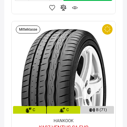
Mittelklasse
C
C
B (71)
HANKOOK