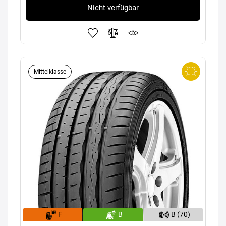
Nicht verfügbar
Mittelklasse
F
B
B (70)