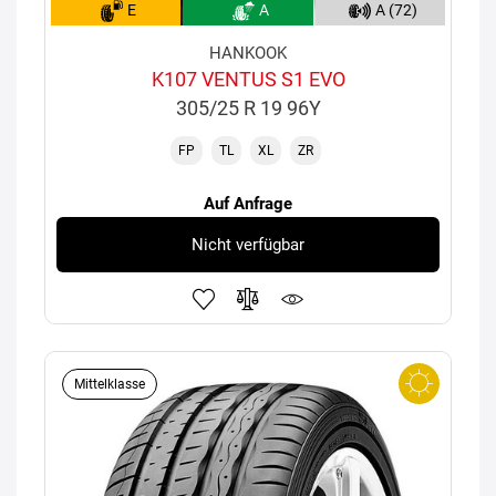
E
A
A (72)
HANKOOK
K107 VENTUS S1 EVO
305/25 R 19 96Y
FP
TL
XL
ZR
Auf Anfrage
Nicht verfügbar
Mittelklasse