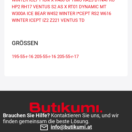
HP2
RH17 VENTUS S2 AS X
RT01 DYNAMIC MT
W300A ICE BEAR
W452 WINTER I*CEPT RS2
W616
WINTER ICEPT IZ2
Z221 VENTUS TD
GRÖSSEN
195-55-r-16
205-55-r-16
205-55-r-17
Brauchen Sie Hilfe?
Kontaktieren Sie uns, und wir
finden gemeinsam die beste Lösung.
info@butikumi.at