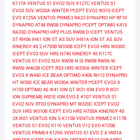
K117A VENTUS S1 EVO2 SUV
K127C VENTUS S1
EVO3 SUV
W320A WINTER I*CEPT EVO2
W310 ICEPT
EVO
K125A VENTUS PRIME3
RA23 DYNAPRO HP
RF10
DYNAPRO AT-M
RW08 DYNAPRO I*CEPT
OPTIMO K415
RA33D DYNAPRO HP2 PLUS
RW08 D ICEPT
VENTUS
ST RH06
IH61 ION ST AS SUV
IH61A ION ST AS SUV
KINERGY 4S 2 H750B
W330B ICEPT EVO3 HRS
W330C
ICEPT EVO3 SUV HRS
H740 KINERGY 4S
K117C
VENTUS S1 EVO2 SUV
RW08 N IS RW08
RW06 W
RW06
W462B ICEPT RS3 HRS
W330A WINTER ICEPT
EVO3 X
W440 ICE BEAR
OPTIMO K406
RH12 DYNAPRO
HT
W300 ICE BEAR
W330A WINTER I*CEPT EVO3 X
H730 OPTIMO 4S
IK41 ION GT
IK31 ION EVO R
IK31
ION SUPREME
IK01E ION EVO E
K107 VENTUS S1
EVO2 SUV
RT03 DYNAPRO MT
W320C ICEPT EVO2
SUV HRS
W310B ICEPT EVO HRS
H750A KINERGY 4S
2X
IK01 VENTUS ION S
K115B VENTUS PRIME2
K117B
VENTUS S1 EVO2
K110 VENTUS V12 EVO
K135B
VENTUS PRIME4
K129A VENTUS S1 EVO Z X
IW01A
WINTER ICEPT ION X
K406 OPTIMO
RA23 DYNAPRO