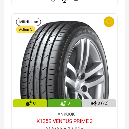
Mittelklasse
Action %
C
B
B (72)
HANKOOK
K125B VENTUS PRIME 3
205/55 R 17 91V