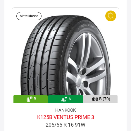
Mittelklasse
B
A
B (70)
HANKOOK
K125B VENTUS PRIME 3
205/55 R 16 91W