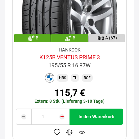
B
B
A (67)
HANKOOK
K125B VENTUS PRIME 3
195/55 R 16 87W
HRS
TL
ROF
115,7 €
Extern: 8 Stk. (Lieferung 3-10 Tage)
In den Warenkorb