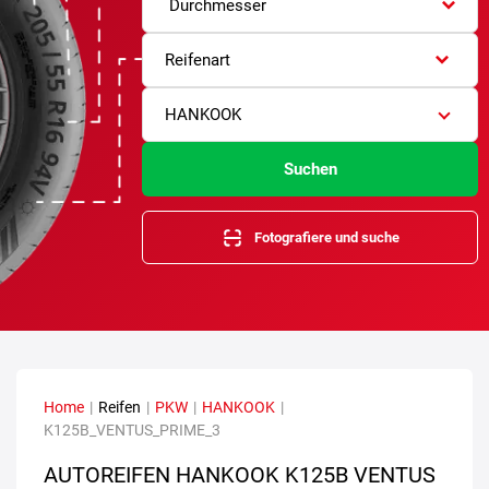
Durchmesser
Reifenart
HANKOOK
Suchen
Fotografiere und suche
Home
|
Reifen
|
PKW
|
HANKOOK
|
K125B_VENTUS_PRIME_3
AUTOREIFEN HANKOOK K125B VENTUS