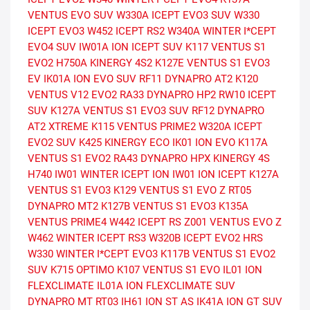
VENTUS EVO SUV
W330A ICEPT EVO3 SUV
W330
ICEPT EVO3
W452 ICEPT RS2
W340A WINTER I*CEPT
EVO4 SUV
IW01A ION ICEPT SUV
K117 VENTUS S1
EVO2
H750A KINERGY 4S2
K127E VENTUS S1 EVO3
EV
IK01A ION EVO SUV
RF11 DYNAPRO AT2
K120
VENTUS V12 EVO2
RA33 DYNAPRO HP2
RW10 ICEPT
SUV
K127A VENTUS S1 EVO3 SUV
RF12 DYNAPRO
AT2 XTREME
K115 VENTUS PRIME2
W320A ICEPT
EVO2 SUV
K425 KINERGY ECO
IK01 ION EVO
K117A
VENTUS S1 EVO2
RA43 DYNAPRO HPX
KINERGY 4S
H740
IW01 WINTER ICEPT ION
IW01 ION ICEPT
K127A
VENTUS S1 EVO3
K129 VENTUS S1 EVO Z
RT05
DYNAPRO MT2
K127B VENTUS S1 EVO3
K135A
VENTUS PRIME4
W442 ICEPT RS
Z001 VENTUS EVO Z
W462 WINTER ICEPT RS3
W320B ICEPT EVO2 HRS
W330 WINTER I*CEPT EVO3
K117B VENTUS S1 EVO2
SUV
K715 OPTIMO
K107 VENTUS S1 EVO
IL01 ION
FLEXCLIMATE
IL01A ION FLEXCLIMATE SUV
DYNAPRO MT RT03
IH61 ION ST AS
IK41A ION GT SUV