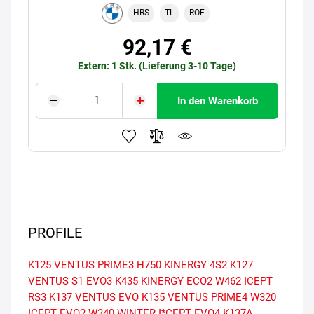
HRS
TL
ROF
92,17 €
Extern: 1 Stk. (Lieferung 3-10 Tage)
In den Warenkorb
PROFILE
K125 VENTUS PRIME3
H750 KINERGY 4S2
K127
VENTUS S1 EVO3
K435 KINERGY ECO2
W462 ICEPT
RS3
K137 VENTUS EVO
K135 VENTUS PRIME4
W320
ICEPT EVO2
W340 WINTER I*CEPT EVO4
K137A