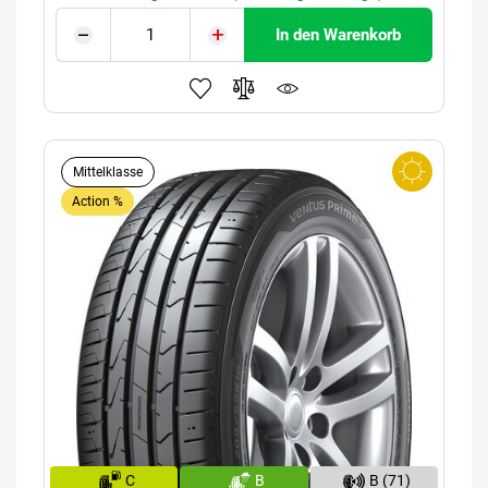
In den Warenkorb
Mittelklasse
Action %
C
B
B (71)