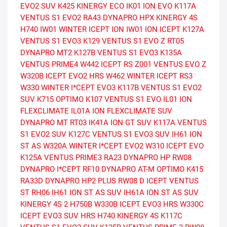
EVO2 SUV
K425 KINERGY ECO
IK01 ION EVO
K117A
VENTUS S1 EVO2
RA43 DYNAPRO HPX
KINERGY 4S
H740
IW01 WINTER ICEPT ION
IW01 ION ICEPT
K127A
VENTUS S1 EVO3
K129 VENTUS S1 EVO Z
RT05
DYNAPRO MT2
K127B VENTUS S1 EVO3
K135A
VENTUS PRIME4
W442 ICEPT RS
Z001 VENTUS EVO Z
W320B ICEPT EVO2 HRS
W462 WINTER ICEPT RS3
W330 WINTER I*CEPT EVO3
K117B VENTUS S1 EVO2
SUV
K715 OPTIMO
K107 VENTUS S1 EVO
IL01 ION
FLEXCLIMATE
IL01A ION FLEXCLIMATE SUV
DYNAPRO MT RT03
IK41A ION GT SUV
K117A VENTUS
S1 EVO2 SUV
K127C VENTUS S1 EVO3 SUV
IH61 ION
ST AS
W320A WINTER I*CEPT EVO2
W310 ICEPT EVO
K125A VENTUS PRIME3
RA23 DYNAPRO HP
RW08
DYNAPRO I*CEPT
RF10 DYNAPRO AT-M
OPTIMO K415
RA33D DYNAPRO HP2 PLUS
RW08 D ICEPT
VENTUS
ST RH06
IH61 ION ST AS SUV
IH61A ION ST AS SUV
KINERGY 4S 2 H750B
W330B ICEPT EVO3 HRS
W330C
ICEPT EVO3 SUV HRS
H740 KINERGY 4S
K117C