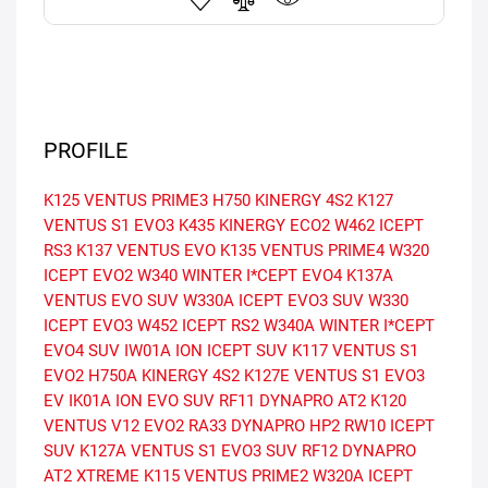
PROFILE
K125 VENTUS PRIME3
H750 KINERGY 4S2
K127
VENTUS S1 EVO3
K435 KINERGY ECO2
W462 ICEPT
RS3
K137 VENTUS EVO
K135 VENTUS PRIME4
W320
ICEPT EVO2
W340 WINTER I*CEPT EVO4
K137A
VENTUS EVO SUV
W330A ICEPT EVO3 SUV
W330
ICEPT EVO3
W452 ICEPT RS2
W340A WINTER I*CEPT
EVO4 SUV
IW01A ION ICEPT SUV
K117 VENTUS S1
EVO2
H750A KINERGY 4S2
K127E VENTUS S1 EVO3
EV
IK01A ION EVO SUV
RF11 DYNAPRO AT2
K120
VENTUS V12 EVO2
RA33 DYNAPRO HP2
RW10 ICEPT
SUV
K127A VENTUS S1 EVO3 SUV
RF12 DYNAPRO
AT2 XTREME
K115 VENTUS PRIME2
W320A ICEPT