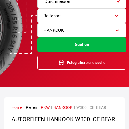
Durchmesser
Reifenart
HANKOOK
Suchen
Fotografiere und suche
Home
|
Reifen
|
PKW
|
HANKOOK
|
W300_ICE_BEAR
AUTOREIFEN HANKOOK W300 ICE BEAR