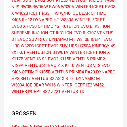
VENTUS S1 EVO2 SUV
K125B VENTUS PRIME 3
RW08
N IS RW08
RW06 W RW06
W330A WINTER ICEPT EVO3
X
W462B ICEPT RS3 HRS
W440 ICE BEAR
OPTIMO
K406
RH12 DYNAPRO HT
W330A WINTER I*CEPT
EVO3 X
H730 OPTIMO 4S
IK01E ION EVO E
IK31 ION
SUPREME
IK41 ION GT
IK31 ION EVO R
K107 VENTUS
S1 EVO2 SUV
RT03 DYNAPRO MT
W310B ICEPT EVO
HRS
W320C ICEPT EVO2 SUV HRS
H750A KINERGY 4S
2X
IK01 VENTUS ION S
IW01A WINTER ICEPT ION X
K117B VENTUS S1 EVO2
K115B VENTUS PRIME2
K129A VENTUS S1 EVO Z X
K110 VENTUS V12 EVO
K406 OPTIMO
K135B VENTUS PRIME4
RA23 DYNAPRO
HP2
RH17 VENTUS S2 AS X
RT01 DYNAMIC MT
W300A ICE BEAR
W616 WINTER ICEPT IZ2
W452
WINTER I*CEPT RS2
Z221 VENTUS TD
GRÖSSEN
195-50-r-16
195-65-r-15
215-60-r-16