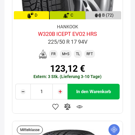
D
C
B (72)
HANKOOK
W320B ICEPT EVO2 HRS
225/50 R 17 94V
FR
M+S
TL
RFT
123,12 €
Extern: 3 Stk. (Lieferung 3-10 Tage)
In den Warenkorb
Mittelklasse