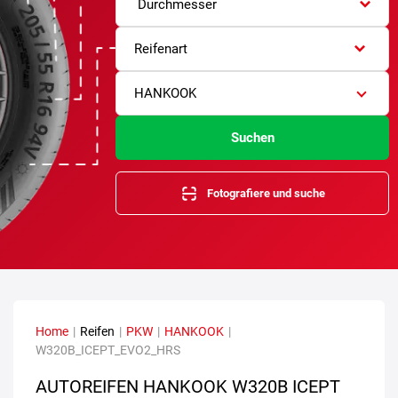
Durchmesser
Reifenart
HANKOOK
Suchen
Fotografiere und suche
Home
|
Reifen
|
PKW
|
HANKOOK
|
W320B_ICEPT_EVO2_HRS
AUTOREIFEN HANKOOK W320B ICEPT