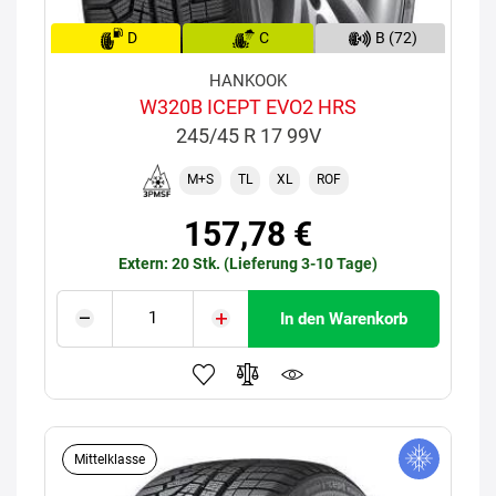
D
C
B (72)
HANKOOK
W320B ICEPT EVO2 HRS
245/45 R 17 99V
M+S
TL
XL
ROF
157,78 €
Extern: 20 Stk. (Lieferung 3-10 Tage)
In den Warenkorb
Mittelklasse