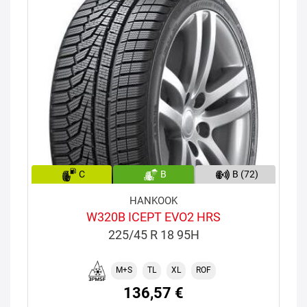
C
B
B (72)
HANKOOK
W320B ICEPT EVO2 HRS
225/45 R 18 95H
M+S
TL
XL
ROF
136,57 €