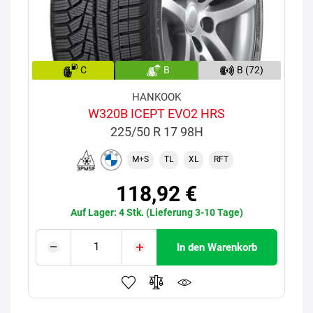
C
B
B (72)
HANKOOK
W320B ICEPT EVO2 HRS
225/50 R 17 98H
M+S
TL
XL
RFT
118,92 €
Auf Lager: 4 Stk. (Lieferung 3-10 Tage)
In den Warenkorb