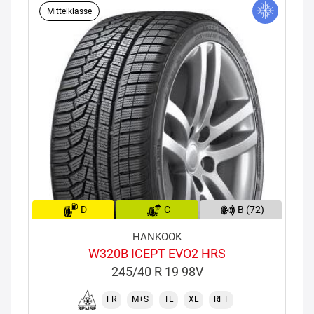
Mittelklasse
D
C
B (72)
HANKOOK
W320B ICEPT EVO2 HRS
245/40 R 19 98V
FR
M+S
TL
XL
RFT