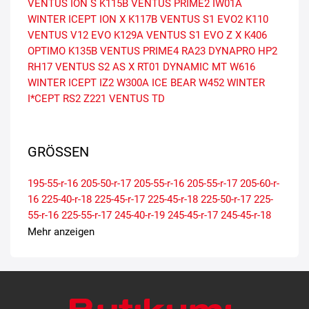
VENTUS ION S
K115B VENTUS PRIME2
IW01A
WINTER ICEPT ION X
K117B VENTUS S1 EVO2
K110
VENTUS V12 EVO
K129A VENTUS S1 EVO Z X
K406
OPTIMO
K135B VENTUS PRIME4
RA23 DYNAPRO HP2
RH17 VENTUS S2 AS X
RT01 DYNAMIC MT
W616
WINTER ICEPT IZ2
W300A ICE BEAR
W452 WINTER
I*CEPT RS2
Z221 VENTUS TD
GRÖSSEN
195-55-r-16
205-50-r-17
205-55-r-16
205-55-r-17
205-60-r-
16
225-40-r-18
225-45-r-17
225-45-r-18
225-50-r-17
225-
55-r-16
225-55-r-17
245-40-r-19
245-45-r-17
245-45-r-18
245-45-r-19
255-45-r-19
Mehr anzeigen