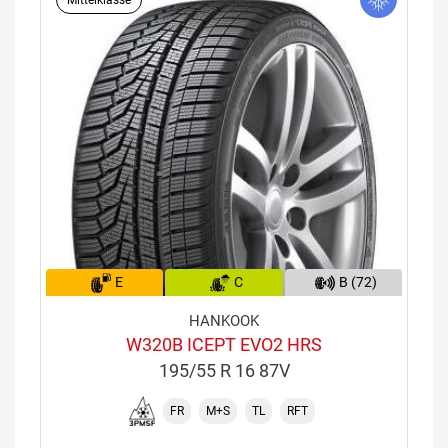
E
C
B (72)
HANKOOK
W320B ICEPT EVO2 HRS
195/55 R 16 87V
FR
M+S
TL
RFT