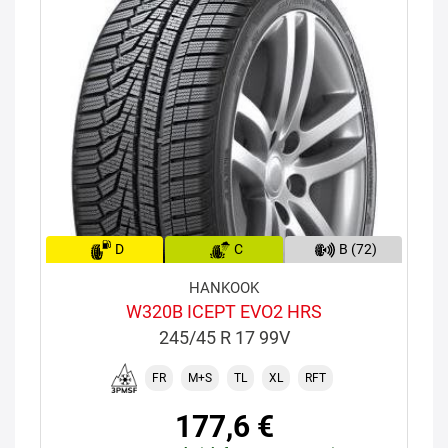
D
C
B (72)
HANKOOK
W320B ICEPT EVO2 HRS
245/45 R 17 99V
FR
M+S
TL
XL
RFT
177,6 €