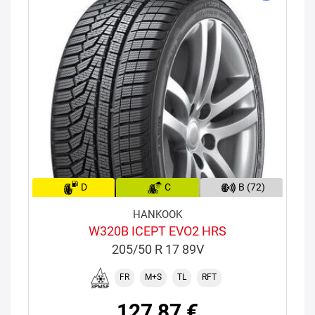
D
C
B (72)
HANKOOK
W320B ICEPT EVO2 HRS
205/50 R 17 89V
FR
M+S
TL
RFT
127,87 €