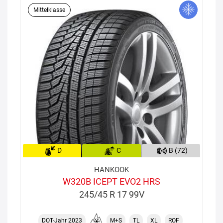
Mittelklasse
D
C
B (72)
HANKOOK
W320B ICEPT EVO2 HRS
245/45 R 17 99V
DOT-Jahr 2023
M+S
TL
XL
ROF