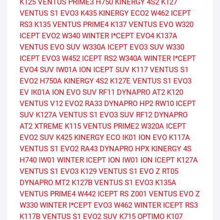
K125 VENTUS PRIME3
H750 KINERGY 4S2
K127
VENTUS S1 EVO3
K435 KINERGY ECO2
W462 ICEPT
RS3
K135 VENTUS PRIME4
K137 VENTUS EVO
W320
ICEPT EVO2
W340 WINTER I*CEPT EVO4
K137A
VENTUS EVO SUV
W330A ICEPT EVO3 SUV
W330
ICEPT EVO3
W452 ICEPT RS2
W340A WINTER I*CEPT
EVO4 SUV
IW01A ION ICEPT SUV
K117 VENTUS S1
EVO2
H750A KINERGY 4S2
K127E VENTUS S1 EVO3
EV
IK01A ION EVO SUV
RF11 DYNAPRO AT2
K120
VENTUS V12 EVO2
RA33 DYNAPRO HP2
RW10 ICEPT
SUV
K127A VENTUS S1 EVO3 SUV
RF12 DYNAPRO
AT2 XTREME
K115 VENTUS PRIME2
W320A ICEPT
EVO2 SUV
K425 KINERGY ECO
IK01 ION EVO
K117A
VENTUS S1 EVO2
RA43 DYNAPRO HPX
KINERGY 4S
H740
IW01 WINTER ICEPT ION
IW01 ION ICEPT
K127A
VENTUS S1 EVO3
K129 VENTUS S1 EVO Z
RT05
DYNAPRO MT2
K127B VENTUS S1 EVO3
K135A
VENTUS PRIME4
W442 ICEPT RS
Z001 VENTUS EVO Z
W330 WINTER I*CEPT EVO3
W462 WINTER ICEPT RS3
K117B VENTUS S1 EVO2 SUV
K715 OPTIMO
K107