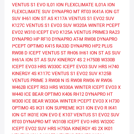
VENTUS S1 EVO
IL01 ION FLEXCLIMATE
IL01A ION
FLEXCLIMATE SUV
DYNAPRO MT RT03
IK41A ION GT
SUV
IH61 ION ST AS
K117A VENTUS S1 EVO2 SUV
K127C VENTUS S1 EVO3 SUV
W320A WINTER I*CEPT
EVO2
W310 ICEPT EVO
K125A VENTUS PRIME3
RA23
DYNAPRO HP
RF10 DYNAPRO AT-M
RW08 DYNAPRO
I*CEPT
OPTIMO K415
RA33D DYNAPRO HP2 PLUS
RW08 D ICEPT
VENTUS ST RH06
IH61 ION ST AS SUV
IH61A ION ST AS SUV
KINERGY 4S 2 H750B
W330B
ICEPT EVO3 HRS
W330C ICEPT EVO3 SUV HRS
H740
KINERGY 4S
K117C VENTUS S1 EVO2 SUV
K125B
VENTUS PRIME 3
RW08 N IS RW08
RW06 W RW06
W462B ICEPT RS3 HRS
W330A WINTER ICEPT EVO3 X
W440 ICE BEAR
OPTIMO K406
RH12 DYNAPRO HT
W300 ICE BEAR
W330A WINTER I*CEPT EVO3 X
H730
OPTIMO 4S
IK31 ION SUPREME
IK31 ION EVO R
IK41
ION GT
IK01E ION EVO E
K107 VENTUS S1 EVO2 SUV
RT03 DYNAPRO MT
W310B ICEPT EVO HRS
W320C
ICEPT EVO2 SUV HRS
H750A KINERGY 4S 2X
IK01