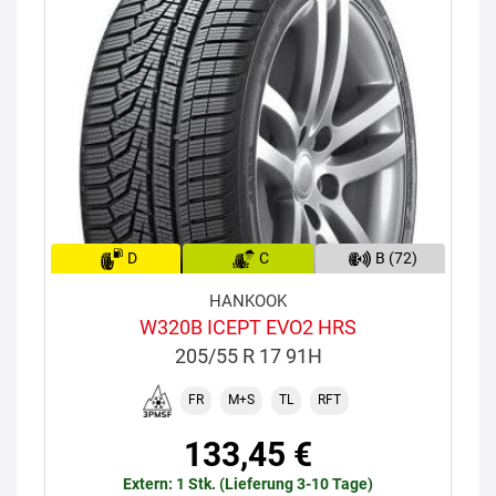
D
C
B (72)
HANKOOK
W320B ICEPT EVO2 HRS
205/55 R 17 91H
FR
M+S
TL
RFT
133,45 €
Extern: 1 Stk. (Lieferung 3-10 Tage)