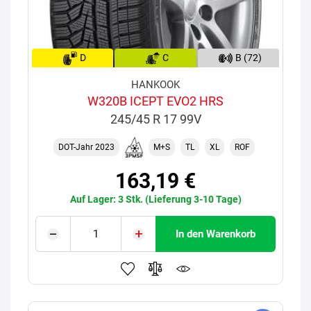
D
C
B (72)
HANKOOK
W320B ICEPT EVO2 HRS
245/45 R 17 99V
DOT-Jahr 2023
M+S
TL
XL
ROF
163,19 €
Auf Lager: 3 Stk. (Lieferung 3-10 Tage)
In den Warenkorb