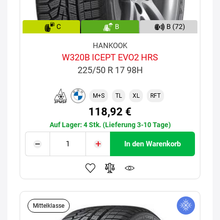
C
B
B (72)
HANKOOK
W320B ICEPT EVO2 HRS
225/50 R 17 98H
M+S
TL
XL
RFT
118,92 €
Auf Lager: 4 Stk. (Lieferung 3-10 Tage)
In den Warenkorb
Mittelklasse