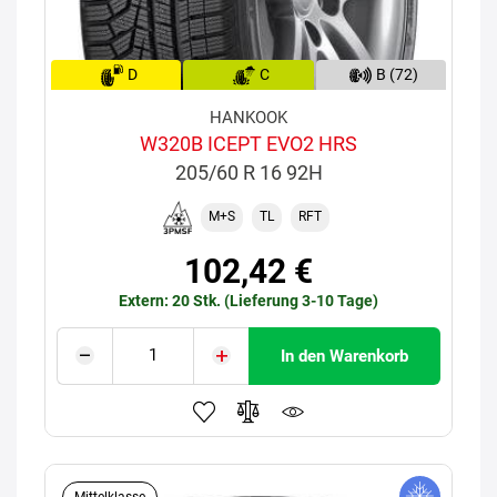
D
C
B (72)
HANKOOK
W320B ICEPT EVO2 HRS
205/60 R 16 92H
M+S
TL
RFT
102,42 €
Extern: 20 Stk. (Lieferung 3-10 Tage)
In den Warenkorb
Mittelklasse