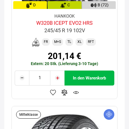
D
C
B (72)
HANKOOK
W320B ICEPT EVO2 HRS
245/45 R 19 102V
FR
M+S
TL
XL
RFT
201,14 €
Extern: 20 Stk. (Lieferung 3-10 Tage)
In den Warenkorb
Mittelklasse