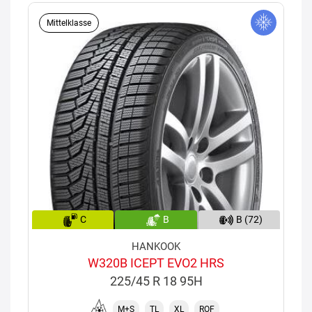
Mittelklasse
C
B
B (72)
HANKOOK
W320B ICEPT EVO2 HRS
225/45 R 18 95H
M+S
TL
XL
ROF