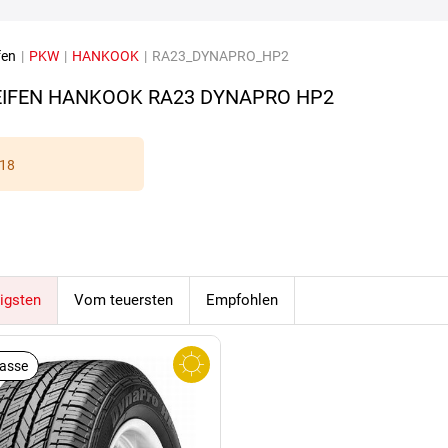
fen
|
PKW
|
HANKOOK
|
RA23_DYNAPRO_HP2
IFEN HANKOOK RA23 DYNAPRO HP2
18
igsten
Vom teuersten
Empfohlen
lasse