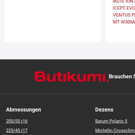
IK01E ION
ICEPT EV
VENTUS P
MT
W300A
Brauchen S
Abmessungen
Dezens
205/55 r16
Barum Polaris 5
225/45 r17
Michelin Crossclim