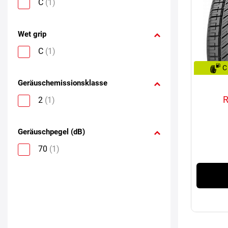
C
(1)
Wet grip
C
(1)
C
Geräuschemissionsklasse
2
(1)
Geräuschpegel (dB)
70
(1)