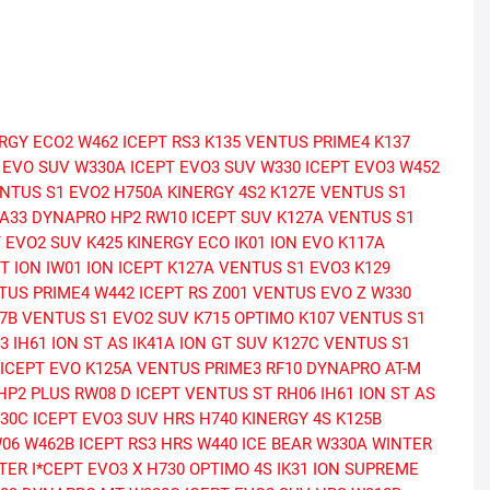
ERGY ECO2
W462 ICEPT RS3
K135 VENTUS PRIME4
K137
 EVO SUV
W330A ICEPT EVO3 SUV
W330 ICEPT EVO3
W452
ENTUS S1 EVO2
H750A KINERGY 4S2
K127E VENTUS S1
A33 DYNAPRO HP2
RW10 ICEPT SUV
K127A VENTUS S1
T EVO2 SUV
K425 KINERGY ECO
IK01 ION EVO
K117A
T ION
IW01 ION ICEPT
K127A VENTUS S1 EVO3
K129
TUS PRIME4
W442 ICEPT RS
Z001 VENTUS EVO Z
W330
7B VENTUS S1 EVO2 SUV
K715 OPTIMO
K107 VENTUS S1
3
IH61 ION ST AS
IK41A ION GT SUV
K127C VENTUS S1
 ICEPT EVO
K125A VENTUS PRIME3
RF10 DYNAPRO AT-M
HP2 PLUS
RW08 D ICEPT
VENTUS ST RH06
IH61 ION ST AS
30C ICEPT EVO3 SUV HRS
H740 KINERGY 4S
K125B
W06
W462B ICEPT RS3 HRS
W440 ICE BEAR
W330A WINTER
TER I*CEPT EVO3 X
H730 OPTIMO 4S
IK31 ION SUPREME