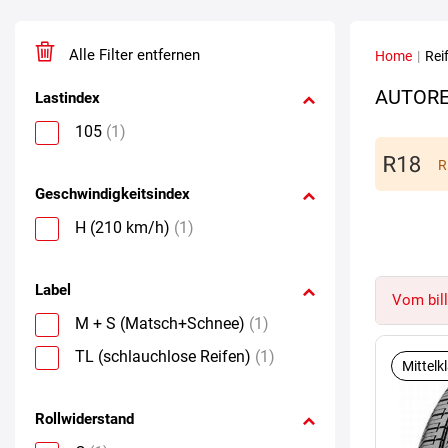
Alle Filter entfernen
Home
|
Rei
AUTORE
Lastindex
105
(1)
R
Geschwindigkeitsindex
H (210 km/h)
(1)
Label
Vom bill
M + S (Matsch+Schnee)
(1)
TL (schlauchlose Reifen)
(1)
Mittelk
Rollwiderstand