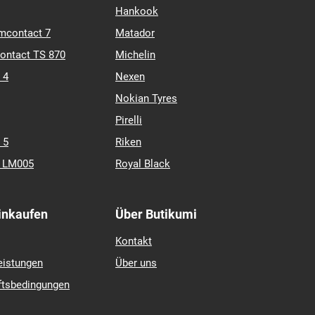
Hankook
mcontact 7
Matador
contact TS 870
Michelin
 4
Nexen
Nokian Tyres
Pirelli
 5
Riken
k LM005
Royal Black
Einkaufen
Über Butikumi
Kontakt
eistungen
Über uns
ftsbedingungen