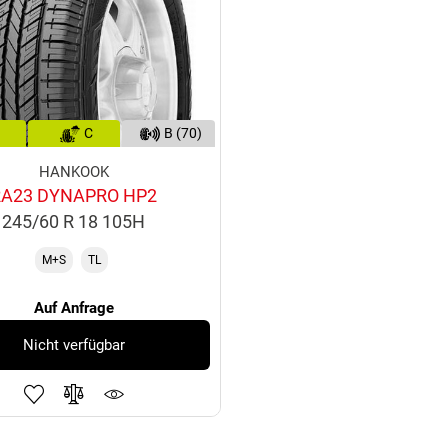
C
B (70)
HANKOOK
RA23 DYNAPRO HP2
245/60 R 18 105H
M+S
TL
Auf Anfrage
Nicht verfügbar