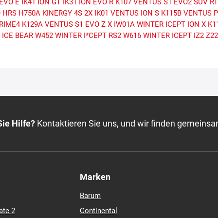
 EVO E
IK41 ION GT
IK31 ION EVO R
K107 VENTUS S1 EVO2 SUV
R
O HRS
H750A KINERGY 4S 2X
IK01 VENTUS ION S
K115B VENTUS 
RIME4
K129A VENTUS S1 EVO Z X
IW01A WINTER ICEPT ION X
K1
 ICE BEAR
W452 WINTER I*CEPT RS2
W616 WINTER ICEPT IZ2
Z2
ie Hilfe?
Kontaktieren Sie uns, und wir finden gemeinsa
Marken
Barum
ate 2
Continental