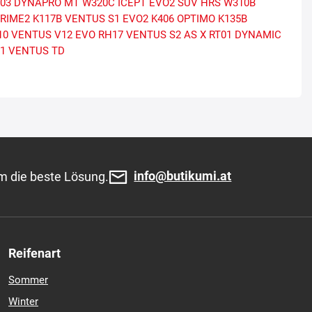
T03 DYNAPRO MT
W320C ICEPT EVO2 SUV HRS
W310B
PRIME2
K117B VENTUS S1 EVO2
K406 OPTIMO
K135B
10 VENTUS V12 EVO
RH17 VENTUS S2 AS X
RT01 DYNAMIC
21 VENTUS TD
info@butikumi.at
m die beste Lösung.
Reifenart
Sommer
Winter