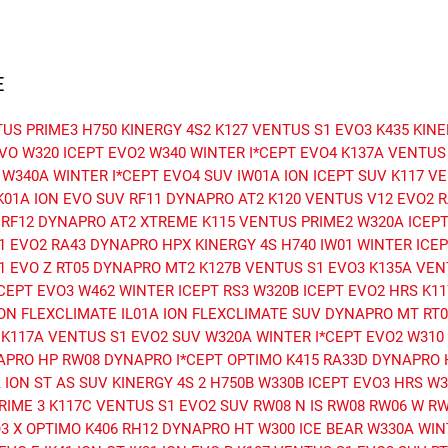
E
TUS PRIME3
H750 KINERGY 4S2
K127 VENTUS S1 EVO3
K435 KIN
VO
W320 ICEPT EVO2
W340 WINTER I*CEPT EVO4
K137A VENTUS
W340A WINTER I*CEPT EVO4 SUV
IW01A ION ICEPT SUV
K117 V
K01A ION EVO SUV
RF11 DYNAPRO AT2
K120 VENTUS V12 EVO2
R
RF12 DYNAPRO AT2 XTREME
K115 VENTUS PRIME2
W320A ICEP
1 EVO2
RA43 DYNAPRO HPX
KINERGY 4S H740
IW01 WINTER ICEP
1 EVO Z
RT05 DYNAPRO MT2
K127B VENTUS S1 EVO3
K135A VEN
*CEPT EVO3
W462 WINTER ICEPT RS3
W320B ICEPT EVO2 HRS
K11
ION FLEXCLIMATE
IL01A ION FLEXCLIMATE SUV
DYNAPRO MT RT0
K117A VENTUS S1 EVO2 SUV
W320A WINTER I*CEPT EVO2
W310
APRO HP
RW08 DYNAPRO I*CEPT
OPTIMO K415
RA33D DYNAPRO 
 ION ST AS SUV
KINERGY 4S 2 H750B
W330B ICEPT EVO3 HRS
W3
RIME 3
K117C VENTUS S1 EVO2 SUV
RW08 N IS RW08
RW06 W R
3 X
OPTIMO K406
RH12 DYNAPRO HT
W300 ICE BEAR
W330A WIN