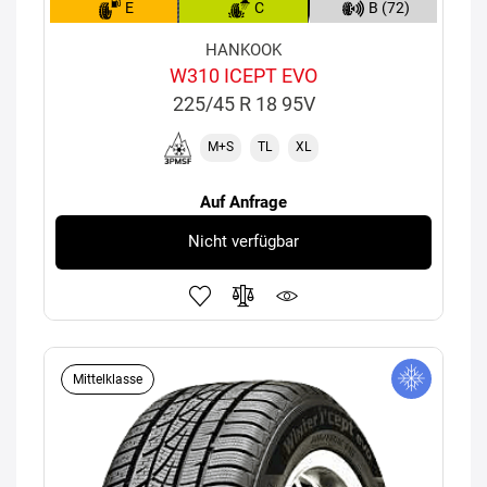
E
C
B (72)
HANKOOK
W310 ICEPT EVO
225/45 R 18 95V
M+S
TL
XL
Auf Anfrage
Nicht verfügbar
Mittelklasse