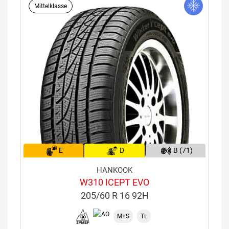
Mittelklasse
E
D
B (71)
HANKOOK
W310 ICEPT EVO
205/60 R 16 92H
M+S
TL