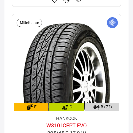
Mittelklasse
E
C
B (72)
HANKOOK
W310 ICEPT EVO