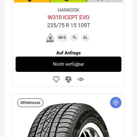
HANKOOK
W310 ICEPT EVO
235/75 R 15 109T
M+S
TL
XL
Auf Anfrage
Nicht verfügbar
Mittelklasse