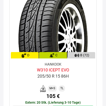
D
C
B (72)
HANKOOK
W310 ICEPT EVO
205/50 R 15 86H
M+S
TL
105 €
Extern: 20 Stk. (Lieferung 3-10 Tage)