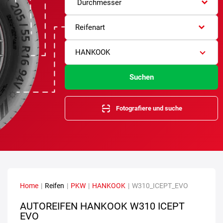
Durchmesser
Reifenart
HANKOOK
Suchen
Fotografiere und suche
Home
|
Reifen
|
PKW
|
HANKOOK
|
W310_ICEPT_EVO
AUTOREIFEN HANKOOK W310 ICEPT
EVO