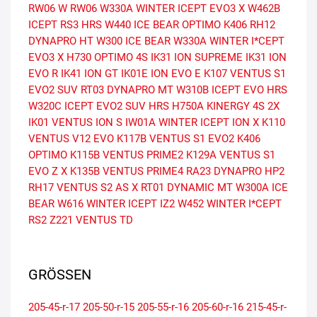
RW06 W RW06
W330A WINTER ICEPT EVO3 X
W462B
ICEPT RS3 HRS
W440 ICE BEAR
OPTIMO K406
RH12
DYNAPRO HT
W300 ICE BEAR
W330A WINTER I*CEPT
EVO3 X
H730 OPTIMO 4S
IK31 ION SUPREME
IK31 ION
EVO R
IK41 ION GT
IK01E ION EVO E
K107 VENTUS S1
EVO2 SUV
RT03 DYNAPRO MT
W310B ICEPT EVO HRS
W320C ICEPT EVO2 SUV HRS
H750A KINERGY 4S 2X
IK01 VENTUS ION S
IW01A WINTER ICEPT ION X
K110
VENTUS V12 EVO
K117B VENTUS S1 EVO2
K406
OPTIMO
K115B VENTUS PRIME2
K129A VENTUS S1
EVO Z X
K135B VENTUS PRIME4
RA23 DYNAPRO HP2
RH17 VENTUS S2 AS X
RT01 DYNAMIC MT
W300A ICE
BEAR
W616 WINTER ICEPT IZ2
W452 WINTER I*CEPT
RS2
Z221 VENTUS TD
GRÖSSEN
205-45-r-17
205-50-r-15
205-55-r-16
205-60-r-16
215-45-r-