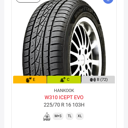
E
C
B (72)
HANKOOK
W310 ICEPT EVO
225/70 R 16 103H
M+S
TL
XL