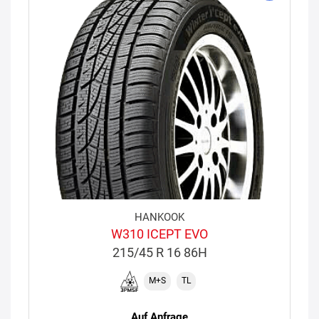
HANKOOK
W310 ICEPT EVO
215/45 R 16 86H
M+S
TL
Auf Anfrage