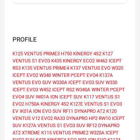
PROFILE
K125 VENTUS PRIME3
H750 KINERGY 4S2
K127
VENTUS S1 EVO3
K435 KINERGY ECO2
W462 ICEPT
RS3
K135 VENTUS PRIME4
K137 VENTUS EVO
W320
ICEPT EVO2
W340 WINTER I*CEPT EVO4
K137A
VENTUS EVO SUV
W330A ICEPT EVO3 SUV
W330
ICEPT EVO3
W452 ICEPT RS2
W340A WINTER I*CEPT
EVO4 SUV
IW01A ION ICEPT SUV
K117 VENTUS S1
EVO2
H750A KINERGY 4S2
K127E VENTUS S1 EVO3
EV
IK01A ION EVO SUV
RF11 DYNAPRO AT2
K120
VENTUS V12 EVO2
RA33 DYNAPRO HP2
RW10 ICEPT
SUV
K127A VENTUS S1 EVO3 SUV
RF12 DYNAPRO
AT2 XTREME
K115 VENTUS PRIME2
W320A ICEPT
EVO2 SUV
K425 KINERGY ECO
IK01 ION EVO
K117A