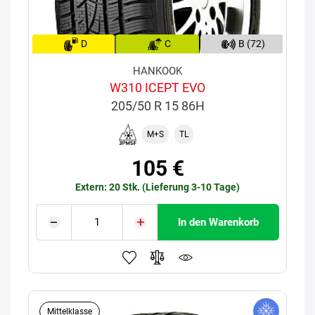
D
C
B (72)
HANKOOK
W310 ICEPT EVO
205/50 R 15 86H
M+S
TL
105 €
Extern: 20 Stk. (Lieferung 3-10 Tage)
In den Warenkorb
Mittelklasse