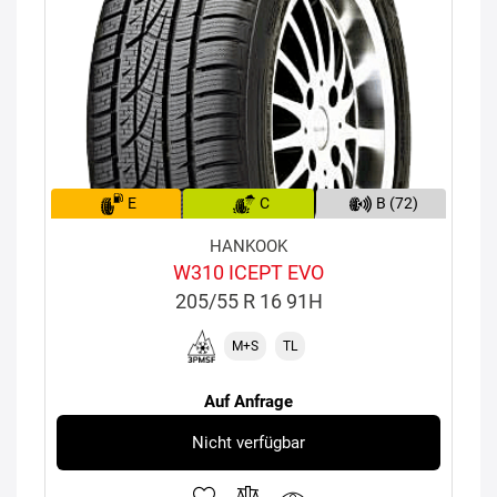
E
C
B (72)
HANKOOK
W310 ICEPT EVO
205/55 R 16 91H
M+S
TL
Auf Anfrage
Nicht verfügbar