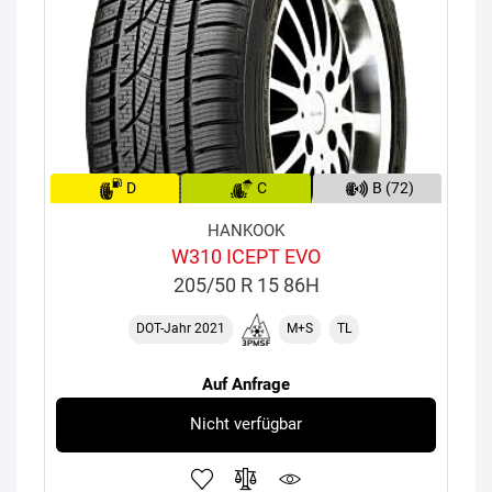
D
C
B (72)
HANKOOK
W310 ICEPT EVO
205/50 R 15 86H
DOT-Jahr 2021
M+S
TL
Auf Anfrage
Nicht verfügbar