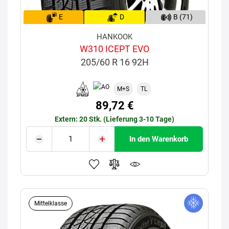
E
D
B (71)
HANKOOK
W310 ICEPT EVO
205/60 R 16 92H
M+S
TL
89,72 €
Extern: 20 Stk. (Lieferung 3-10 Tage)
In den Warenkorb
Mittelklasse