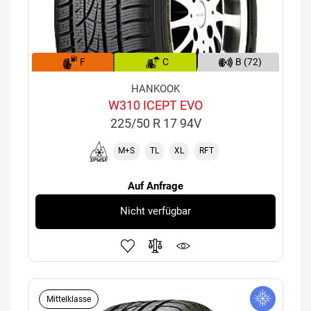
F
C
B (72)
HANKOOK
W310 ICEPT EVO
225/50 R 17 94V
M+S
TL
XL
RFT
Auf Anfrage
Nicht verfügbar
Mittelklasse