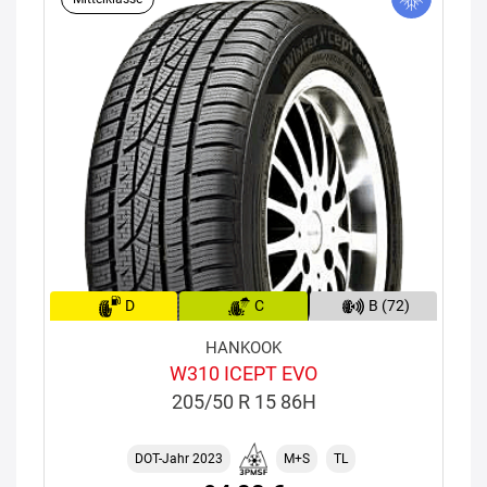
D
C
B (72)
HANKOOK
W310 ICEPT EVO
205/50 R 15 86H
DOT-Jahr 2023
M+S
TL