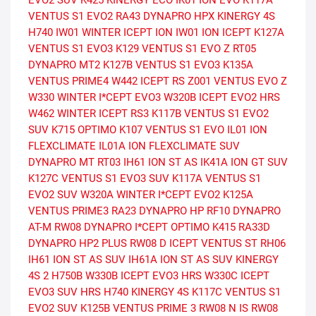
VENTUS S1 EVO2
RA43 DYNAPRO HPX
KINERGY 4S
H740
IW01 WINTER ICEPT ION
IW01 ION ICEPT
K127A
VENTUS S1 EVO3
K129 VENTUS S1 EVO Z
RT05
DYNAPRO MT2
K127B VENTUS S1 EVO3
K135A
VENTUS PRIME4
W442 ICEPT RS
Z001 VENTUS EVO Z
W330 WINTER I*CEPT EVO3
W320B ICEPT EVO2 HRS
W462 WINTER ICEPT RS3
K117B VENTUS S1 EVO2
SUV
K715 OPTIMO
K107 VENTUS S1 EVO
IL01 ION
FLEXCLIMATE
IL01A ION FLEXCLIMATE SUV
DYNAPRO MT RT03
IH61 ION ST AS
IK41A ION GT SUV
K127C VENTUS S1 EVO3 SUV
K117A VENTUS S1
EVO2 SUV
W320A WINTER I*CEPT EVO2
K125A
VENTUS PRIME3
RA23 DYNAPRO HP
RF10 DYNAPRO
AT-M
RW08 DYNAPRO I*CEPT
OPTIMO K415
RA33D
DYNAPRO HP2 PLUS
RW08 D ICEPT
VENTUS ST RH06
IH61 ION ST AS SUV
IH61A ION ST AS SUV
KINERGY
4S 2 H750B
W330B ICEPT EVO3 HRS
W330C ICEPT
EVO3 SUV HRS
H740 KINERGY 4S
K117C VENTUS S1
EVO2 SUV
K125B VENTUS PRIME 3
RW08 N IS RW08