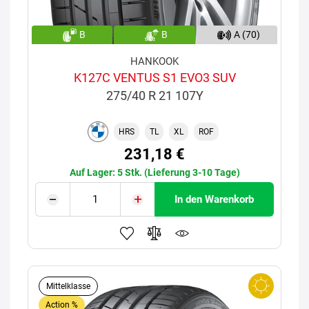
B
B
A (70)
HANKOOK
K127C VENTUS S1 EVO3 SUV
275/40 R 21 107Y
HRS
TL
XL
ROF
231,18 €
Auf Lager: 5 Stk. (Lieferung 3-10 Tage)
In den Warenkorb
Mittelklasse
Action %