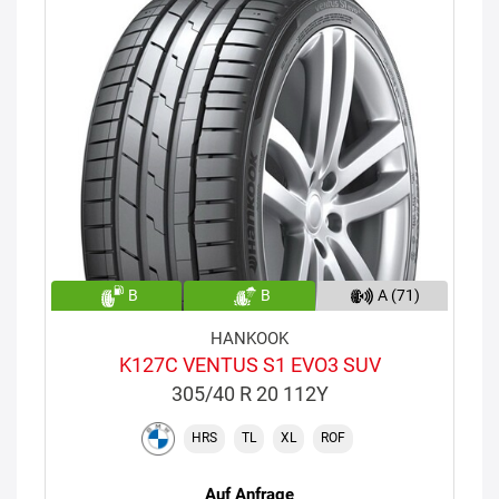
B
B
A (71)
HANKOOK
K127C VENTUS S1 EVO3 SUV
305/40 R 20 112Y
HRS
TL
XL
ROF
Auf Anfrage