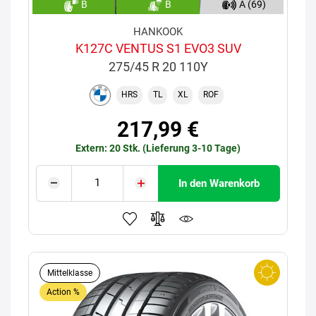
B
B
A (69)
HANKOOK
K127C VENTUS S1 EVO3 SUV
275/45 R 20 110Y
HRS
TL
XL
ROF
217,99 €
Extern: 20 Stk. (Lieferung 3-10 Tage)
In den Warenkorb
Mittelklasse
Action %