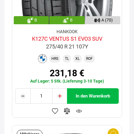
B
B
A (70)
HANKOOK
K127C VENTUS S1 EVO3 SUV
275/40 R 21 107Y
HRS
TL
XL
ROF
231,18 €
Auf Lager: 5 Stk. (Lieferung 3-10 Tage)
In den Warenkorb