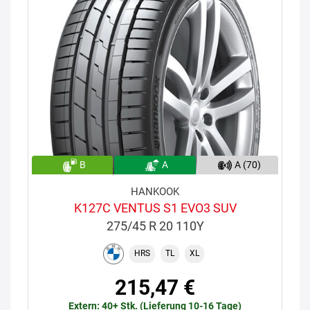
B
A
A (70)
HANKOOK
K127C VENTUS S1 EVO3 SUV
275/45 R 20 110Y
HRS
TL
XL
215,47 €
Extern: 40+ Stk. (Lieferung 10-16 Tage)