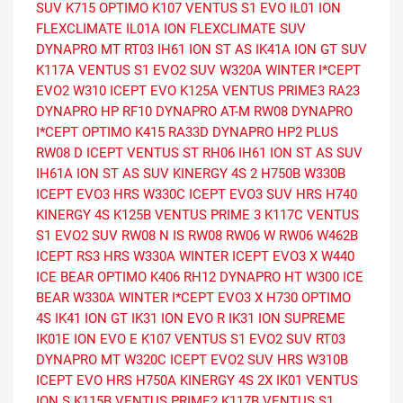
SUV
K715 OPTIMO
K107 VENTUS S1 EVO
IL01 ION
FLEXCLIMATE
IL01A ION FLEXCLIMATE SUV
DYNAPRO MT RT03
IH61 ION ST AS
IK41A ION GT SUV
K117A VENTUS S1 EVO2 SUV
W320A WINTER I*CEPT
EVO2
W310 ICEPT EVO
K125A VENTUS PRIME3
RA23
DYNAPRO HP
RF10 DYNAPRO AT-M
RW08 DYNAPRO
I*CEPT
OPTIMO K415
RA33D DYNAPRO HP2 PLUS
RW08 D ICEPT
VENTUS ST RH06
IH61 ION ST AS SUV
IH61A ION ST AS SUV
KINERGY 4S 2 H750B
W330B
ICEPT EVO3 HRS
W330C ICEPT EVO3 SUV HRS
H740
KINERGY 4S
K125B VENTUS PRIME 3
K117C VENTUS
S1 EVO2 SUV
RW08 N IS RW08
RW06 W RW06
W462B
ICEPT RS3 HRS
W330A WINTER ICEPT EVO3 X
W440
ICE BEAR
OPTIMO K406
RH12 DYNAPRO HT
W300 ICE
BEAR
W330A WINTER I*CEPT EVO3 X
H730 OPTIMO
4S
IK41 ION GT
IK31 ION EVO R
IK31 ION SUPREME
IK01E ION EVO E
K107 VENTUS S1 EVO2 SUV
RT03
DYNAPRO MT
W320C ICEPT EVO2 SUV HRS
W310B
ICEPT EVO HRS
H750A KINERGY 4S 2X
IK01 VENTUS
ION S
K115B VENTUS PRIME2
K117B VENTUS S1