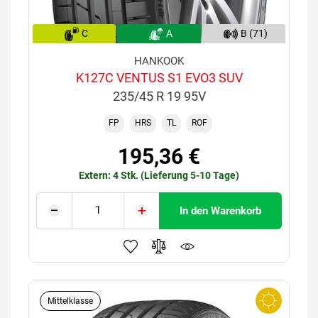
C
A
B (71)
HANKOOK
K127C VENTUS S1 EVO3 SUV
235/45 R 19 95V
FP
HRS
TL
ROF
195,36 €
Extern: 4 Stk. (Lieferung 5-10 Tage)
In den Warenkorb
Mittelklasse