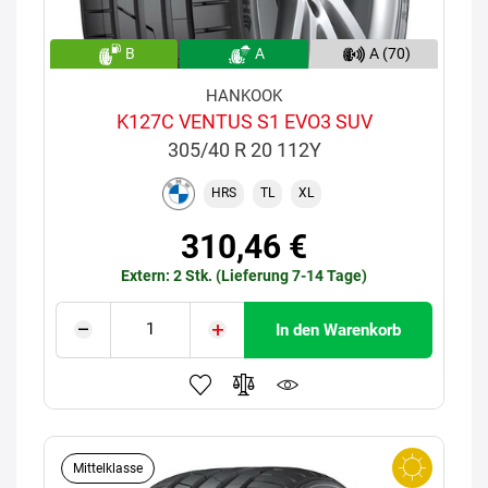
B
A
A (70)
HANKOOK
K127C VENTUS S1 EVO3 SUV
305/40 R 20 112Y
HRS
TL
XL
310,46 €
Extern: 2 Stk. (Lieferung 7-14 Tage)
In den Warenkorb
Mittelklasse