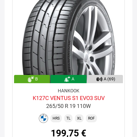
B
A
A (69)
HANKOOK
K127C VENTUS S1 EVO3 SUV
265/50 R 19 110W
HRS
TL
XL
ROF
199,75 €