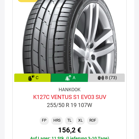
C
A
B (73)
HANKOOK
K127C VENTUS S1 EVO3 SUV
255/50 R 19 107W
FP
HRS
TL
XL
ROF
156,2 €
Auf Lager: 11 Stk. (Lieferung 3-10 Tage)