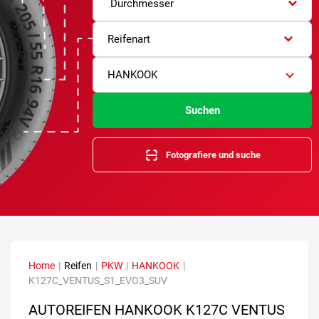
Durchmesser
Reifenart
HANKOOK
Suchen
Fotografiere und suche
Home
|
Reifen
|
PKW
|
HANKOOK
|
K127C_VENTUS_S1_EVO3_SUV
AUTOREIFEN HANKOOK K127C VENTUS