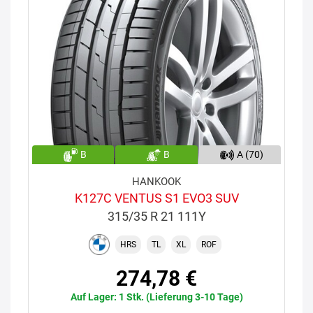
B
B
A (70)
HANKOOK
K127C VENTUS S1 EVO3 SUV
315/35 R 21 111Y
HRS
TL
XL
ROF
274,78 €
Auf Lager: 1 Stk. (Lieferung 3-10 Tage)