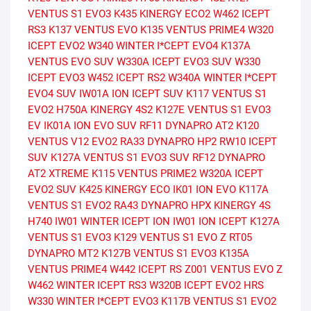
VENTUS S1 EVO3
K435 KINERGY ECO2
W462 ICEPT
RS3
K137 VENTUS EVO
K135 VENTUS PRIME4
W320
ICEPT EVO2
W340 WINTER I*CEPT EVO4
K137A
VENTUS EVO SUV
W330A ICEPT EVO3 SUV
W330
ICEPT EVO3
W452 ICEPT RS2
W340A WINTER I*CEPT
EVO4 SUV
IW01A ION ICEPT SUV
K117 VENTUS S1
EVO2
H750A KINERGY 4S2
K127E VENTUS S1 EVO3
EV
IK01A ION EVO SUV
RF11 DYNAPRO AT2
K120
VENTUS V12 EVO2
RA33 DYNAPRO HP2
RW10 ICEPT
SUV
K127A VENTUS S1 EVO3 SUV
RF12 DYNAPRO
AT2 XTREME
K115 VENTUS PRIME2
W320A ICEPT
EVO2 SUV
K425 KINERGY ECO
IK01 ION EVO
K117A
VENTUS S1 EVO2
RA43 DYNAPRO HPX
KINERGY 4S
H740
IW01 WINTER ICEPT ION
IW01 ION ICEPT
K127A
VENTUS S1 EVO3
K129 VENTUS S1 EVO Z
RT05
DYNAPRO MT2
K127B VENTUS S1 EVO3
K135A
VENTUS PRIME4
W442 ICEPT RS
Z001 VENTUS EVO Z
W462 WINTER ICEPT RS3
W320B ICEPT EVO2 HRS
W330 WINTER I*CEPT EVO3
K117B VENTUS S1 EVO2