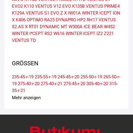
EVO2
K110 VENTUS V12 EVO
K135B VENTUS PRIME4
K129A VENTUS S1 EVO Z X
IW01A WINTER ICEPT ION
X
K406 OPTIMO
RA23 DYNAPRO HP2
RH17 VENTUS
S2 AS X
RT01 DYNAMIC MT
W300A ICE BEAR
W452
WINTER I*CEPT RS2
W616 WINTER ICEPT IZ2
Z221
VENTUS TD
GRÖSSEN
235-45-r-19
235-55-r-19
245-45-r-20
255-50-r-19
265-50-r-
19
275-40-r-20
275-40-r-21
275-45-r-20
305-40-r-20
315-
35-r-21
Mehr anzeigen