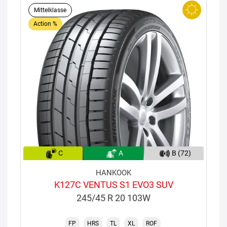
Mittelklasse
Action %
C
A
B (72)
HANKOOK
K127C VENTUS S1 EVO3 SUV
245/45 R 20 103W
FP
HRS
TL
XL
ROF