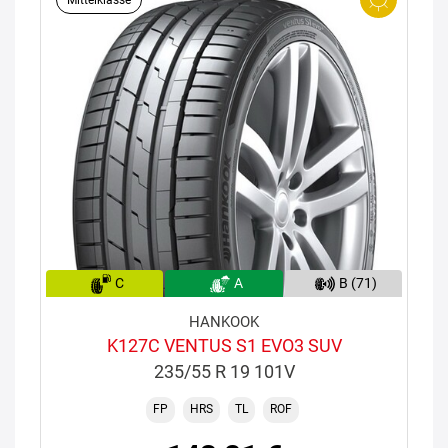
Mittelklasse
C
A
B (71)
HANKOOK
K127C VENTUS S1 EVO3 SUV
235/55 R 19 101V
FP
HRS
TL
ROF