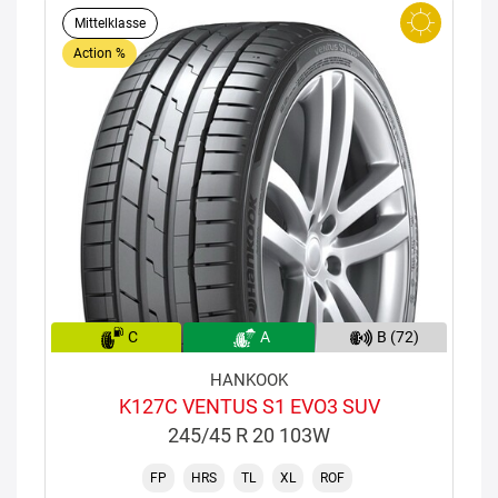
Mittelklasse
Action %
C
A
B (72)
HANKOOK
K127C VENTUS S1 EVO3 SUV
245/45 R 20 103W
FP
HRS
TL
XL
ROF