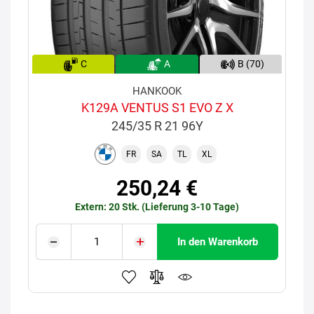
C
A
B (70)
HANKOOK
K129A VENTUS S1 EVO Z X
245/35 R 21 96Y
FR
SA
TL
XL
250,24 €
Extern: 20 Stk. (Lieferung 3-10 Tage)
In den Warenkorb