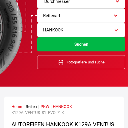
Durchmesser
Reifenart
HANKOOK
Suchen
Fotografiere und suche
Home
|
Reifen
|
PKW
|
HANKOOK
|
K129A_VENTUS_S1_EVO_Z_X
AUTOREIFEN HANKOOK K129A VENTUS