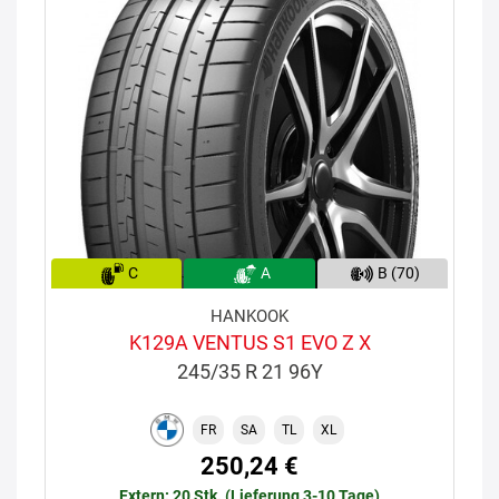
C
A
B (70)
HANKOOK
K129A VENTUS S1 EVO Z X
245/35 R 21 96Y
FR
SA
TL
XL
250,24 €
Extern: 20 Stk. (Lieferung 3-10 Tage)