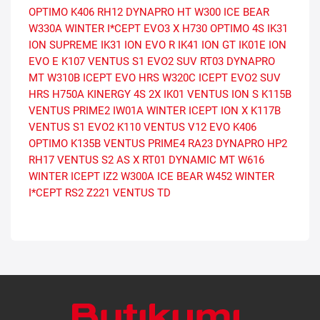
OPTIMO K406
RH12 DYNAPRO HT
W300 ICE BEAR
W330A WINTER I*CEPT EVO3 X
H730 OPTIMO 4S
IK31
ION SUPREME
IK31 ION EVO R
IK41 ION GT
IK01E ION
EVO E
K107 VENTUS S1 EVO2 SUV
RT03 DYNAPRO
MT
W310B ICEPT EVO HRS
W320C ICEPT EVO2 SUV
HRS
H750A KINERGY 4S 2X
IK01 VENTUS ION S
K115B
VENTUS PRIME2
IW01A WINTER ICEPT ION X
K117B
VENTUS S1 EVO2
K110 VENTUS V12 EVO
K406
OPTIMO
K135B VENTUS PRIME4
RA23 DYNAPRO HP2
RH17 VENTUS S2 AS X
RT01 DYNAMIC MT
W616
WINTER ICEPT IZ2
W300A ICE BEAR
W452 WINTER
I*CEPT RS2
Z221 VENTUS TD