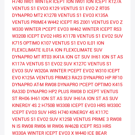
H740
IW01 WINTER ICEPT ION
IW01 ION ICEPT
K127A
VENTUS S1 EVO3
K129 VENTUS S1 EVO Z
RT05
DYNAPRO MT2
K127B VENTUS S1 EVO3
K135A
VENTUS PRIME4
W442 ICEPT RS
Z001 VENTUS EVO Z
W330 WINTER I*CEPT EVO3
W462 WINTER ICEPT RS3
W320B ICEPT EVO2 HRS
K117B VENTUS S1 EVO2 SUV
K715 OPTIMO
K107 VENTUS S1 EVO
IL01 ION
FLEXCLIMATE
IL01A ION FLEXCLIMATE SUV
DYNAPRO MT RT03
IK41A ION GT SUV
IH61 ION ST AS
K117A VENTUS S1 EVO2 SUV
K127C VENTUS S1
EVO3 SUV
W320A WINTER I*CEPT EVO2
W310 ICEPT
EVO
K125A VENTUS PRIME3
RA23 DYNAPRO HP
RF10
DYNAPRO AT-M
RW08 DYNAPRO I*CEPT
OPTIMO K415
RA33D DYNAPRO HP2 PLUS
RW08 D ICEPT
VENTUS
ST RH06
IH61 ION ST AS SUV
IH61A ION ST AS SUV
KINERGY 4S 2 H750B
W330B ICEPT EVO3 HRS
W330C
ICEPT EVO3 SUV HRS
H740 KINERGY 4S
K117C
VENTUS S1 EVO2 SUV
K125B VENTUS PRIME 3
RW08
N IS RW08
RW06 W RW06
W462B ICEPT RS3 HRS
W330A WINTER ICEPT EVO3 X
W440 ICE BEAR