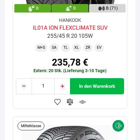
B
B
B (71)
HANKOOK
IL01A ION FLEXCLIMATE SUV
255/45 R 20 105W
M+S
SA
TL
XL
ZR
EV
235,78 €
Extern: 20 Stk. (Lieferung 3-10 Tage)
In den Warenkorb
Mittelklasse