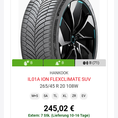
B
B
B (71)
HANKOOK
IL01A ION FLEXCLIMATE SUV
265/45 R 20 108W
M+S
SA
TL
XL
ZR
EV
245,02 €
Extern: 7 Stk. (Lieferung 10-16 Tage)