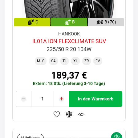
C
B
B (70)
HANKOOK
IL01A ION FLEXCLIMATE SUV
235/50 R 20 104W
M+S
SA
TL
XL
ZR
EV
189,37 €
Extern: 18 Stk. (Lieferung 3-10 Tage)
In den Warenkorb