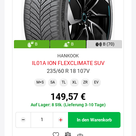
B
B
B (70)
HANKOOK
IL01A ION FLEXCLIMATE SUV
235/60 R 18 107V
M+S
SA
TL
XL
ZR
EV
149,57 €
Auf Lager: 8 Stk. (Lieferung 3-10 Tage)
In den Warenkorb