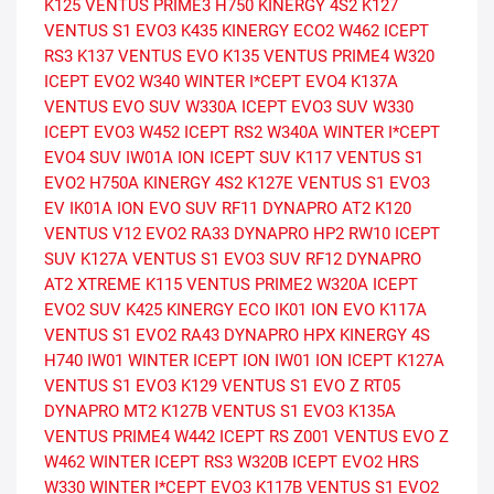
K125 VENTUS PRIME3
H750 KINERGY 4S2
K127
VENTUS S1 EVO3
K435 KINERGY ECO2
W462 ICEPT
RS3
K137 VENTUS EVO
K135 VENTUS PRIME4
W320
ICEPT EVO2
W340 WINTER I*CEPT EVO4
K137A
VENTUS EVO SUV
W330A ICEPT EVO3 SUV
W330
ICEPT EVO3
W452 ICEPT RS2
W340A WINTER I*CEPT
EVO4 SUV
IW01A ION ICEPT SUV
K117 VENTUS S1
EVO2
H750A KINERGY 4S2
K127E VENTUS S1 EVO3
EV
IK01A ION EVO SUV
RF11 DYNAPRO AT2
K120
VENTUS V12 EVO2
RA33 DYNAPRO HP2
RW10 ICEPT
SUV
K127A VENTUS S1 EVO3 SUV
RF12 DYNAPRO
AT2 XTREME
K115 VENTUS PRIME2
W320A ICEPT
EVO2 SUV
K425 KINERGY ECO
IK01 ION EVO
K117A
VENTUS S1 EVO2
RA43 DYNAPRO HPX
KINERGY 4S
H740
IW01 WINTER ICEPT ION
IW01 ION ICEPT
K127A
VENTUS S1 EVO3
K129 VENTUS S1 EVO Z
RT05
DYNAPRO MT2
K127B VENTUS S1 EVO3
K135A
VENTUS PRIME4
W442 ICEPT RS
Z001 VENTUS EVO Z
W462 WINTER ICEPT RS3
W320B ICEPT EVO2 HRS
W330 WINTER I*CEPT EVO3
K117B VENTUS S1 EVO2