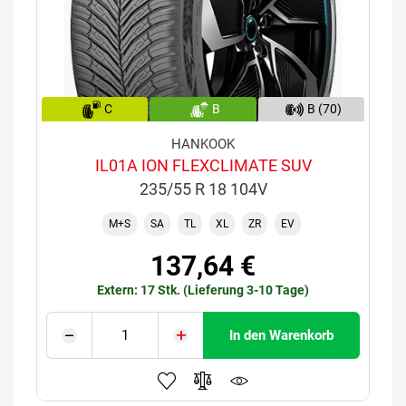
C
B
B (70)
HANKOOK
IL01A ION FLEXCLIMATE SUV
235/55 R 18 104V
M+S
SA
TL
XL
ZR
EV
137,64 €
Extern: 17 Stk. (Lieferung 3-10 Tage)
In den Warenkorb