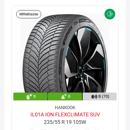
Mittelklasse
B
B
B (70)
HANKOOK
IL01A ION FLEXCLIMATE SUV
235/55 R 19 105W