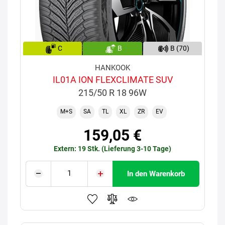
C
B
B (70)
HANKOOK
IL01A ION FLEXCLIMATE SUV
215/50 R 18 96W
M+S
SA
TL
XL
ZR
EV
159,05 €
Extern: 19 Stk. (Lieferung 3-10 Tage)
In den Warenkorb