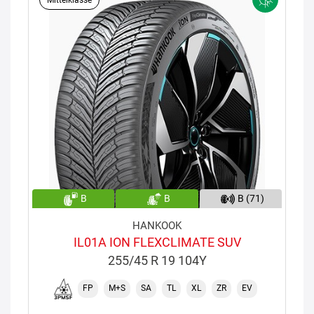
Mittelklasse
B
B
B (71)
HANKOOK
IL01A ION FLEXCLIMATE SUV
255/45 R 19 104Y
FP
M+S
SA
TL
XL
ZR
EV