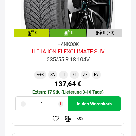
C
B
B (70)
HANKOOK
IL01A ION FLEXCLIMATE SUV
235/55 R 18 104V
M+S
SA
TL
XL
ZR
EV
137,64 €
Extern: 17 Stk. (Lieferung 3-10 Tage)
In den Warenkorb