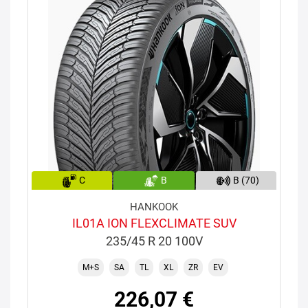
C
B
B (70)
HANKOOK
IL01A ION FLEXCLIMATE SUV
235/45 R 20 100V
M+S
SA
TL
XL
ZR
EV
226,07 €