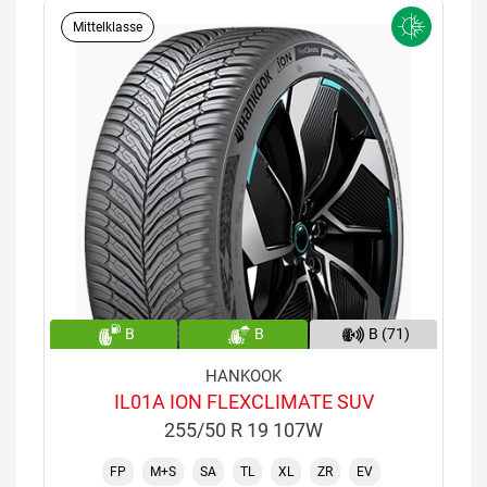
Mittelklasse
B
B
B (71)
HANKOOK
IL01A ION FLEXCLIMATE SUV
255/50 R 19 107W
FP
M+S
SA
TL
XL
ZR
EV