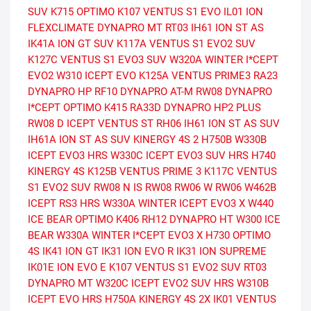
SUV
K715 OPTIMO
K107 VENTUS S1 EVO
IL01 ION
FLEXCLIMATE
DYNAPRO MT RT03
IH61 ION ST AS
IK41A ION GT SUV
K117A VENTUS S1 EVO2 SUV
K127C VENTUS S1 EVO3 SUV
W320A WINTER I*CEPT
EVO2
W310 ICEPT EVO
K125A VENTUS PRIME3
RA23
DYNAPRO HP
RF10 DYNAPRO AT-M
RW08 DYNAPRO
I*CEPT
OPTIMO K415
RA33D DYNAPRO HP2 PLUS
RW08 D ICEPT
VENTUS ST RH06
IH61 ION ST AS SUV
IH61A ION ST AS SUV
KINERGY 4S 2 H750B
W330B
ICEPT EVO3 HRS
W330C ICEPT EVO3 SUV HRS
H740
KINERGY 4S
K125B VENTUS PRIME 3
K117C VENTUS
S1 EVO2 SUV
RW08 N IS RW08
RW06 W RW06
W462B
ICEPT RS3 HRS
W330A WINTER ICEPT EVO3 X
W440
ICE BEAR
OPTIMO K406
RH12 DYNAPRO HT
W300 ICE
BEAR
W330A WINTER I*CEPT EVO3 X
H730 OPTIMO
4S
IK41 ION GT
IK31 ION EVO R
IK31 ION SUPREME
IK01E ION EVO E
K107 VENTUS S1 EVO2 SUV
RT03
DYNAPRO MT
W320C ICEPT EVO2 SUV HRS
W310B
ICEPT EVO HRS
H750A KINERGY 4S 2X
IK01 VENTUS