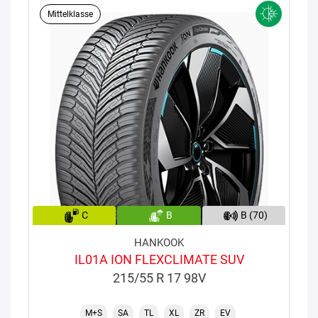
Mittelklasse
C
B
B (70)
HANKOOK
IL01A ION FLEXCLIMATE SUV
215/55 R 17 98V
M+S
SA
TL
XL
ZR
EV