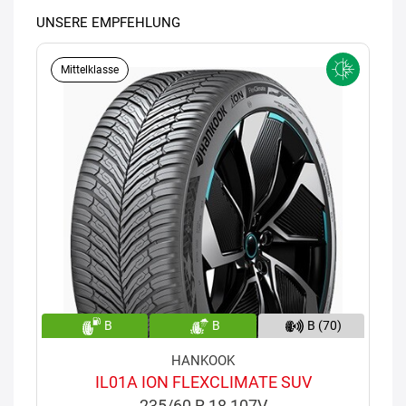
UNSERE EMPFEHLUNG
Mittelklasse
B
B
B (70)
HANKOOK
IL01A ION FLEXCLIMATE SUV
235/60 R 18 107V