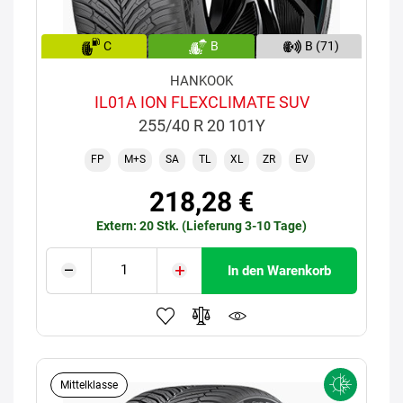
C
B
B (71)
HANKOOK
IL01A ION FLEXCLIMATE SUV
255/40 R 20 101Y
FP
M+S
SA
TL
XL
ZR
EV
218,28 €
Extern: 20 Stk. (Lieferung 3-10 Tage)
In den Warenkorb
Mittelklasse