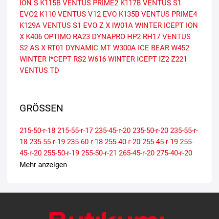
ION S
K115B VENTUS PRIME2
K117B VENTUS S1
EVO2
K110 VENTUS V12 EVO
K135B VENTUS PRIME4
K129A VENTUS S1 EVO Z X
IW01A WINTER ICEPT ION
X
K406 OPTIMO
RA23 DYNAPRO HP2
RH17 VENTUS
S2 AS X
RT01 DYNAMIC MT
W300A ICE BEAR
W452
WINTER I*CEPT RS2
W616 WINTER ICEPT IZ2
Z221
VENTUS TD
GRÖSSEN
215-50-r-18
215-55-r-17
235-45-r-20
235-50-r-20
235-55-r-
18
235-55-r-19
235-60-r-18
255-40-r-20
255-45-r-19
255-
45-r-20
255-50-r-19
255-50-r-21
265-45-r-20
275-40-r-20
Mehr anzeigen