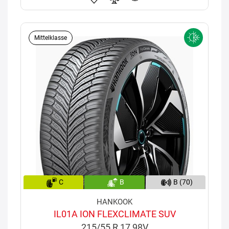
Mittelklasse
C
B
B (70)
HANKOOK
IL01A ION FLEXCLIMATE SUV
215/55 R 17 98V