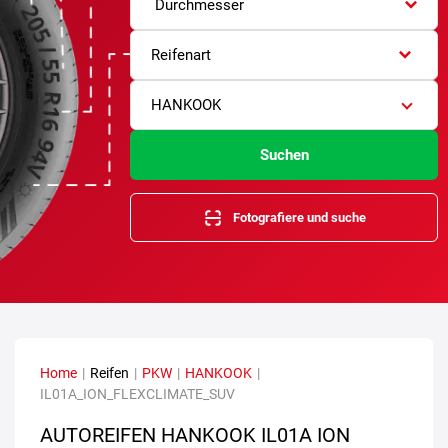
Durchmesser
Reifenart
HANKOOK
Suchen
Fotografiere und suche
Home
|
Reifen
|
PKW
|
HANKOOK
|
IL01A_ION_FLEXCLIMATE_SUV
AUTOREIFEN HANKOOK IL01A ION